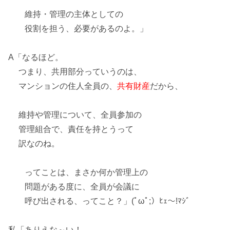
維持・管理の主体
としての
役割を担う、必要があるのよ。」
A「なるほど。
つまり、共用部分っていうのは、
マンションの住人全員の、
共有財産
だから、
維持や管理について、全員参加の
管理組合で、
責任を持とう
って
訳なのね。
ってことは、まさか何か管理上の
問題がある度に、全員が会議に
呼び出される、ってこと？」(ﾟωﾟ;）ﾋｪ～!ﾏｼﾞ
私「ありえな～い！