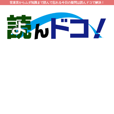
世迷言からムダ知識まで読んで忘れる今日の疑問は読んドコで解決！