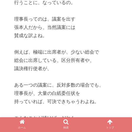
行うことに、なっているの。
理事長ってのは、議案を出す
張本人だから、当然議案には
賛成
な訳よね。
例えば、極端に
出席者が、少ない
総会で
総会に出席している、区分所有者や、
議決権行使者が、
ある一つの議案に、反対多数の場合でも、
理事長が、
大量の白紙委任状
を
持っていれば、可決できちゃうわよね。
こんなことが続けば、だれも
まともに出席して、議論しようって
ホーム
検索
トップ