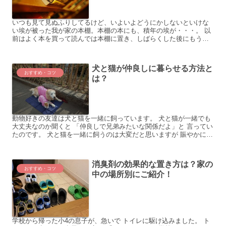
いつも見て見ぬふりしてるけど、いよいよどうにかしないといけな
い埃が被った我が家の本棚。本棚の本にも、積年の埃が・・・。 以
前はよく本を買って読んでは本棚に置き、しばらくした後にもう一
度読み返すこともあったんですが、最近は本を読むことがめっき...
犬と猫が仲良しに暮らせる方法と
おすすめ・コツ
は？
動物好きの友達は犬と猫を一緒に飼っています。 犬と猫が一緒でも
大丈夫なのか聞くと 「仲良しで兄弟みたいな関係だよ」と 言ってい
たのです。 犬と猫を一緒に飼うのは大変だと思いますが 賑やかにな
りますね。 違う動物でも仲良くいられるのは不思議で...
消臭剤の効果的な置き方は？家の
おすすめ・コツ
中の場所別にご紹介！
学校から帰った小4の息子が、急いで トイレに駆け込みました。 ト