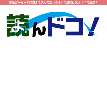
世迷言からムダ知識まで読んで忘れる今日の疑問は読んドコで解決！