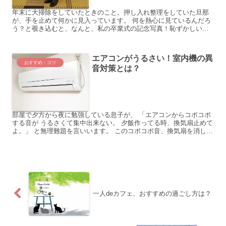
年末に大掃除をしていたときのこと。押し入れ整理をしていた旦那
が、手を止めて何かに見入っています。 何を熱心に見ているんだろ
う？と覗き込むと、なんと、私の卒業式の記念写真！恥ずかしい
～。｢おまえにも、こんな時代があったんやな～｣と感慨深げな旦...
エアコンがうるさい！室内機の異
おすすめ・コツ
音対策とは？
部屋で夕方から夜に勉強している息子が、 「エアコンからコポコポ
する音が うるさくて集中出来ない。 夕飯作ってる時、換気扇止めて
よ。」 と無理難題を言いいます。 このコポコポ音、換気扇を消した
り、 窓を少し開けたりすると止むのですが、 網戸が...
一人deカフェ、おすすめの過ごし方は？