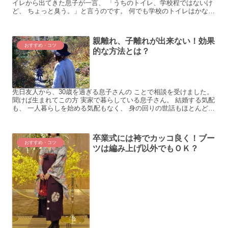
イレから出てきた息子が一言、 「うちのトイレ、学校程ではないけ
ど、 ちょっと臭う。」と言うのです。 何でも学校のトイレはかなり
臭いも キツイし、汚いのもあって、なかなか 小学校...
親離れ、子離れが出来ない！効果
おすすめ・コツ
的な方法とは？
先日友人から、30歳を過ぎる息子さんの ことで相談を受けました。
聞けば生まれてこの方 実家で暮らしている息子さん。 結婚する気配
も、 一人暮らしを始める気配もなく、 身の回りの世話もほとんど親
任せ。 仕事はしているものの、 まだまだ不安定...
卒業式には袴でカッコ良く！ブー
おすすめ・コツ
ツは編み上げ以外でもＯＫ？