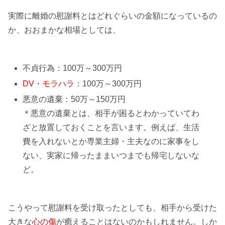
実際に離婚の慰謝料とは
どれぐらいの金額
になっているの
か、おおまかな相場としては、
不貞行為：
100万～300万円
DV・モラハラ
：100万～300万円
悪意の遺棄：50万～150万円
＊悪意の遺棄とは、相手が困るとわかっていてわ
ざと放置しておくことを言います。例えば、
生活
費
を入れないとか専業主婦・主夫なのに家事をし
ない、実家に帰ったままいつまでも
帰宅しない
な
ど。
こうやって慰謝料を受け取ったとしても、相手から受けた
大きな
心の傷
が癒えることはないのかもしれません。しか