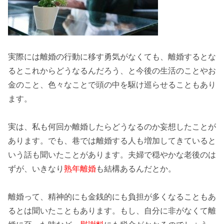
実際には離婚の行動に移す勇気がなくても、離婚するとな
ると
これからどうなる
んだろう、と今後の生活のことや
お
金
のこと、色々なことで頭の中を駆け巡らせることもあり
ます。
実は、私も何回か離婚したらどうなるのか妄想したことが
あります。でも、巷では
離婚する人
も増加してきていると
いう話も聞いたことがあります。夫婦で穏やかな老後のは
ずが、いきなり
熟年離婚
も結構あるんだとか。
離婚って、精神的にも金銭的にも
負担が多く
なることもあ
るとは聞いたこともあります。もし、自分に非がなくて離