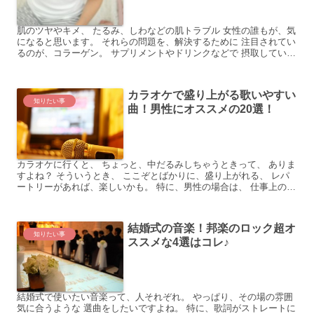
肌のツヤやキメ、 たるみ、しわなどの肌トラブル 女性の誰もが、気
になると思います。 それらの問題を、解決するために 注目されてい
るのが、コラーゲン。 サプリメントやドリンクなどで 摂取している
という人も多いはず。 しかし… 経口摂取（口から...
カラオケで盛り上がる歌いやすい
知りたい事
曲！男性にオススメの20選！
カラオケに行くと、 ちょっと、中だるみしちゃうときって、 ありま
すよね？ そういうとき、 ここぞとばかりに、盛り上がれる、 レパ
ートリーがあれば、楽しいかも。 特に、男性の場合は、 仕事上のお
付き合いで、 カラオケに行くことも、多いでしょう...
結婚式の音楽！邦楽のロック超オ
知りたい事
ススメな4選はコレ♪
結婚式で使いたい音楽って、人それぞれ。 やっぱり、その場の雰囲
気に合うような 選曲をしたいですよね。 特に、歌詞がストレートに