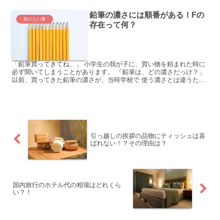
鉛筆の濃さには順番がある！Fの
知りたい事
存在って何？
「鉛筆買ってきてね。」 小学生の我が子に、買い物を頼まれた時に
必ず聞いてしまうことがあります。 「鉛筆は、どの濃さだっけ？」
以前、買ってきた鉛筆の濃さが、当時学校で 使う濃さとは違うた
め、却下されたことが。 小学校に入学したての頃は、2...
引っ越しの挨拶の品物にティッシュは喜
ばれない！？その理由は？
国内旅行のホテル代の相場はどれくら
い？！