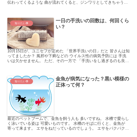
伝わってくるような 曲が流れてくると、ジンワリとしてきちゃう。
だから、私の結婚式では、選んだ曲の意味が 分かるよ...
一日の手洗いの回数は、何回くら
知りたい事
い？
10月15日が、ユニセフが定めた 「世界手洗いの日」だと 皆さんは知
ってましたか？ 風邪や下痢などの ウイルス性の病気予防には 手洗
いは欠かせません。 ただ、その一方で 「手洗いをし過ぎるのも良く
ない」と 言われているのです。 では、手洗い...
金魚が病気になった？黒い模様の
知りたい事
正体って何？
最近のペットブームで、金魚を飼う人も 多いですね。 水槽で愛らし
く泳いでいる姿は 可愛いものです。 水槽のそばに行くと、金魚が
寄って来ます。 エサをねだっているのでしょう。 エサをパクパクと
食べてくれたら、 嬉しいものです。 さて、金魚を...