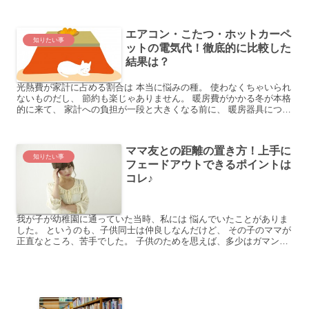
行かなかった私は、大学の時に同じアルバイトをしていて、今...
エアコン・こたつ・ホットカーペ
知りたい事
ットの電気代！徹底的に比較した
結果は？
光熱費が家計に占める割合は 本当に悩みの種。 使わなくちゃいられ
ないものだし、 節約も楽じゃありません。 暖房費がかかる冬が本格
的に来て、 家計への負担が一段と大きくなる前に、 暖房器具につい
て ちゃんと見直して見ることにしました。 エアコ...
ママ友との距離の置き方！上手に
知りたい事
フェードアウトできるポイントは
コレ♪
我が子が幼稚園に通っていた当時、私には 悩んでいたことがありま
した。 というのも、子供同士は仲良しなんだけど、 その子のママが
正直なところ、苦手でした。 子供のためを思えば、多少はガマンし
つつ やってはいたものの、やっぱり疲れるんです。 特...