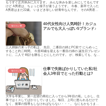
もうすぐ正月休みに入ります。 みんな休みを楽しみにしてるんです
けど A男君は、ちょっと様子が違うようです。 今春、新卒で入った
A男君はまだ22歳。 いまどき珍しい好青年なんです。 そのA男君に
は、学生時代の友人で 気になる女性がいるようです...
40代女性向け人気時計！カジュ
知りたい事
アルでも大人っぽい5ブランド♪
三人姉妹の末っ子の私は、 先日、二番目の姉とPC前で にらめっこ
すること約二時間。 今度40歳を迎える一番目の姉の 誕生日プレゼン
トに、二人で 時計を贈ることにしたのです。 が、検索しても、なか
なか 決められません。 そんなに値の張る時計は...
仕事で失敗ばかりしていた私!社
知りたい事
会人3年目でとった行動とは?
大学を卒業し、第一志望の商社に入ってから3年目の私。しかし、仕
事ではミスしてばかりしていました。毎日、上司に怒られるだけで
なく、後輩の指導もしなければならない・・・。 なにもかもうまく