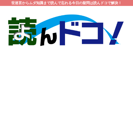
世迷言からムダ知識まで読んで忘れる今日の疑問は読んドコで解決！