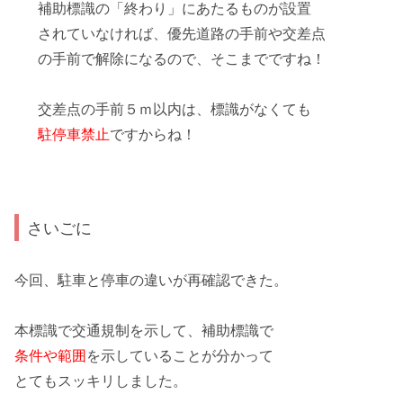
補助標識の「終わり」にあたるものが設置
されていなければ、
優先道路の手前
や
交差点
の手前
で
解除
になるので、そこまでですね！
交差点の手前５ｍ以内
は、標識がなくても
駐停車禁止
ですからね！
さいごに
今回、
駐車
と
停車
の違いが再確認できた。
本標識で
交通規制
を示して、補助標識で
条件や範囲
を示していることが分かって
とてもスッキリしました。