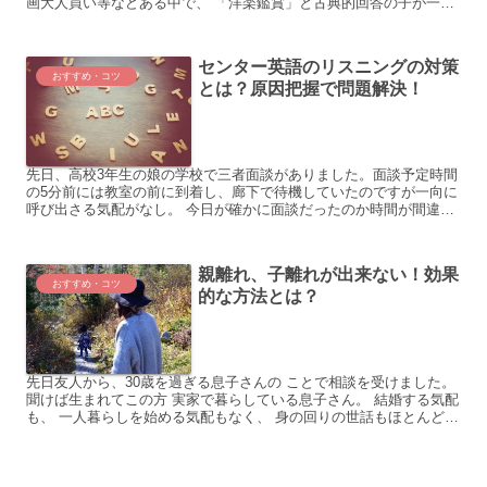
画大人買い等などある中で、 「洋楽鑑賞」と古典的回答の子が一
人。 特にバラードが好きで、女性歌手の透き通る 美声...
センター英語のリスニングの対策
おすすめ・コツ
とは？原因把握で問題解決！
先日、高校3年生の娘の学校で三者面談がありました。面談予定時間
の5分前には教室の前に到着し、廊下で待機していたのですが一向に
呼び出さる気配がなし。 今日が確かに面談だったのか時間が間違っ
ていないか、何度か配布された予定表をチェックしていると...
親離れ、子離れが出来ない！効果
おすすめ・コツ
的な方法とは？
先日友人から、30歳を過ぎる息子さんの ことで相談を受けました。
聞けば生まれてこの方 実家で暮らしている息子さん。 結婚する気配
も、 一人暮らしを始める気配もなく、 身の回りの世話もほとんど親
任せ。 仕事はしているものの、 まだまだ不安定...