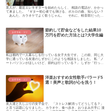
友人が、最近エレキギターを始めたらしく、 相談の電話が、かかっ
て来ました。 『ギター初心者でも弾ける、ボカロの曲、知らない？
あんた、カラオケでよく歌うじゃん。 それに、軽音部だったで
しょ。』 『いや、私、ギターじゃなくてベースだったし...
節約して貯金などをした結果10
おすすめ・コツ
万円を貯めた方法とは?大学生編
私は都内で一人暮らしを行っている女子大生です。 この前、同じ大
学に通っている友達のしずかにこのような相談をしました。 私「ノ
ートパソコンがほしいけど、節約は行っている？」 しずか「行って
いるよ。私はこの前、半年にわたって節約をしたよ。その結...
洋楽おすすめ女性歌手バラード5
おすすめ・コツ
選！美声と歌詞が心を洗う！
友人達と久しぶりの女子会で、 「ストレス解消ってどうしてる？」
と言う話題になりました。 カラオケ、食べ歩き、おつまみ片手に 漫