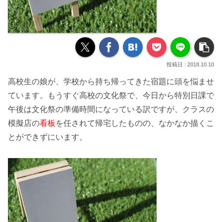
2018.10.10
高校生の娘が、学校から持ち帰ってきた
宿題
に頭を悩ませ
ています。もうすぐ高校の
文化祭
で、今日から特別日課で
午後は文化祭の準備時間になっている訳ですが、クラスの
模擬店の
看板
を任されて帰宅したものの、なかなか描くこ
とができずにいます。