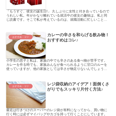
「もうすぐ、彼女の誕生日!」 久しぶりに女性と付き合っているので
うれしい私。年がかなり離れている就活中の彼女の趣味は、私と同
じ読書です。そこで私が考えているのは、就職活動に忙しいことか
ら心温まる本と、癒し系グッズをプレゼントしようと思いまし...
カレーの辛さを和らげる飲み物！
おすすめ・コツ
おすすめはコレ♪
小学生の息子と私は、家族の中でも辛さのある食べ物が苦手です。
カレーを作る時でも、家族みんなが食べられるように甘口のルーを
使っていますが、他の家族としては辛さが物足りないんでしょう
ね。激辛好きの娘は、唐辛子をかけて辛さを調節しています。 そ
れ...
レジ袋収納のアイデア！面倒くさ
おすすめ・コツ
がりでもスッキリ片付く方法♪
最近は行きつけのスーパーのレジ袋が有料になってから、買い物に
行く時には必ずマイバッグやカゴを持って行くことにしています。