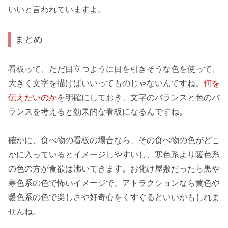
いいと言われていますよ。
まとめ
看板って、ただ目立つように目を引きそうな色を使って、
大きく文字を描けばいいってものじゃないんですね。
何を
伝えたいのか
を明確にしておき、文字のバランスと色の
バ
ランス
を考えると効果的な看板になるんですね。
確かに、食べ物の看板の場合なら、その
食べ物の色
がどこ
かに入っているとイメージしやすいし、寒色系より暖色系
の色の方が
食欲
は沸いてきます。お化け屋敷だったら黒や
寒色系の色で
怖いイメージ
で、アトラクションなら黄色や
暖色系の色で楽しさや好奇心をくすぐるといいかもしれま
せんね。