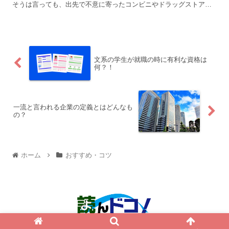
そうは言っても、出先で不意に寄ったコンビニやドラッグストアな
どで買い物する時のレジ袋って、まあまあ溜まっていくもので
す。...
文系の学生が就職の時に有利な資格は
何？！
一流と言われる企業の定義とはどんなも
の？
ホーム
おすすめ・コツ
© 2015 読んドコ！.