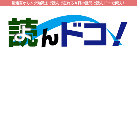
世迷言からムダ知識まで読んで忘れる今日の疑問は読んドコで解決！