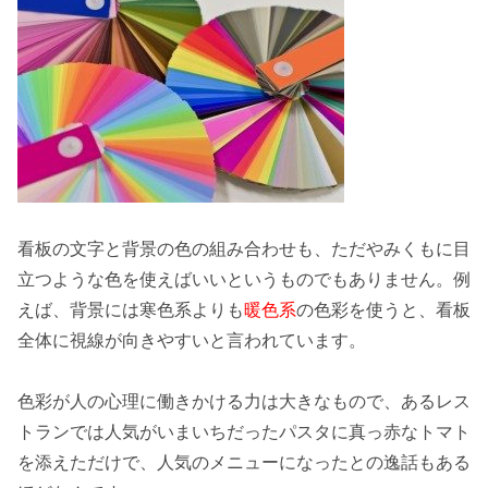
看板の文字と背景の
色の組み合わせ
も、ただやみくもに目
立つような色を使えばいいというものでもありません。例
えば、背景には寒色系よりも
暖色系
の色彩を使うと、看板
全体に視線が向きやすいと言われています。
色彩が人の
心理に働きかける力
は大きなもので、あるレス
トランでは人気がいまいちだったパスタに
真っ赤なトマト
を添えただけで、人気のメニューになったとの逸話もある