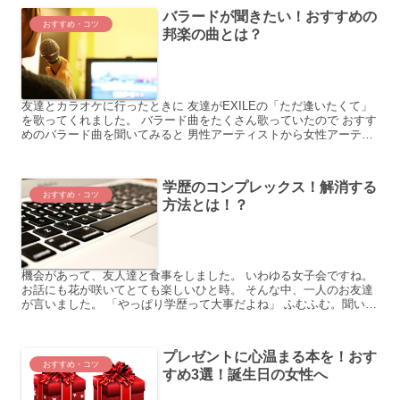
バラードが聞きたい！おすすめの
おすすめ・コツ
邦楽の曲とは？
友達とカラオケに行ったときに 友達がEXILEの「ただ逢いたくて」
を歌ってくれました。 バラード曲をたくさん歌っていたので おすす
めのバラード曲を聞いてみると 男性アーティストから女性アーティ
ストまで 幅広く教えてくれました。 今回は、バ...
学歴のコンプレックス！解消する
おすすめ・コツ
方法とは！？
機会があって、友人達と食事をしました。 いわゆる女子会ですね。
お話にも花が咲いてとても楽しいひと時。 そんな中、一人のお友達
が言いました。 「やっぱり学歴って大事だよね」 ふむふむ。聞いて
みると、 有名大学や学校に通っていた人・卒業した人...
プレゼントに心温まる本を！おす
おすすめ・コツ
すめ3選！誕生日の女性へ