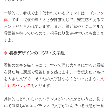
一般的に、看板でよく使われているフォントは「
ゴシック
体
」です。縦横の線の太さがほぼ同じで、安定感のあるフ
ォントだと言われています。また、親近感やカジュアルな
雰囲気を持っているので、視界に
馴染みやすい
とも言えま
すよ。
看板デザインのコツ3：文字組
看板の文字を描く時には、すべて同じ大きさにすると看板
を見た時に窮屈で
息苦しさ
を感じます。一番伝えたいもの
を大きな文字で、その他の文字は小さくといったように
文
字組のバランス
をとります。
具体的にどれぐらいのバランスがいいのかというと、見て
いて
気持ちのいい
バランスで文字が並んでいる状態が一番