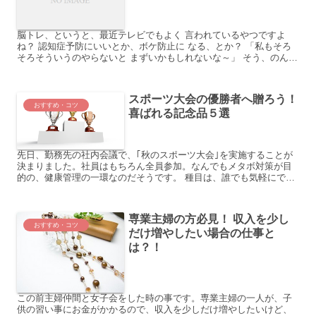
脳トレ、というと、最近テレビでもよく 言われているやつですよ
ね？ 認知症予防にいいとか、ボケ防止に なる、とか？ 「私もそろ
そろそういうのやらないと まずいかもしれないな～」 そう、のんび
りと危機意識を語って くれたのは、私の母です。 母は...
スポーツ大会の優勝者へ贈ろう！
おすすめ・コツ
喜ばれる記念品５選
先日、勤務先の社内会議で、｢秋のスポーツ大会｣を実施することが
決まりました。社員はもちろん全員参加。なんでもメタボ対策が目
的の、健康管理の一環なのだそうです。 種目は、誰でも気軽にでき
るという理由で、ボーリングに決定。そしてなんと、今回この...
専業主婦の方必見！ 収入を少し
おすすめ・コツ
だけ増やしたい場合の仕事と
は？！
この前主婦仲間と女子会をした時の事です。専業主婦の一人が、子
供の習い事にお金がかかるので、収入を少しだけ増やしたいけど、