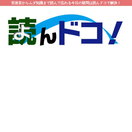
世迷言からムダ知識まで読んで忘れる今日の疑問は読んドコで解決！