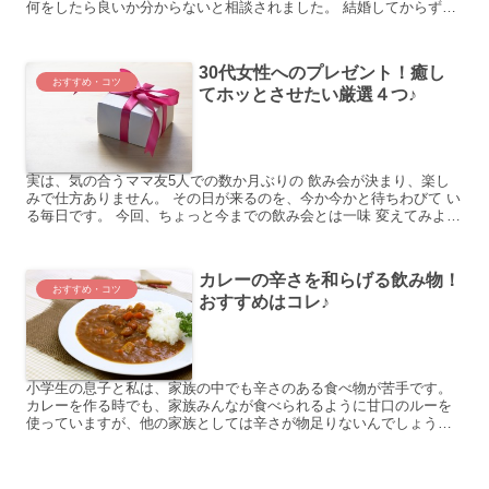
何をしたら良いか分からないと相談されました。 結婚してからずっ
と専業主婦で、これといった資格もないのでそんな自分が出来る...
30代女性へのプレゼント！癒し
おすすめ・コツ
てホッとさせたい厳選４つ♪
実は、気の合うママ友5人での数か月ぶりの 飲み会が決まり、楽し
みで仕方ありません。 その日が来るのを、今か今かと待ちわびて い
る毎日です。 今回、ちょっと今までの飲み会とは一味 変えてみよ
う、ということで、プレゼント 交換してみようという話...
カレーの辛さを和らげる飲み物！
おすすめ・コツ
おすすめはコレ♪
小学生の息子と私は、家族の中でも辛さのある食べ物が苦手です。
カレーを作る時でも、家族みんなが食べられるように甘口のルーを
使っていますが、他の家族としては辛さが物足りないんでしょう
ね。激辛好きの娘は、唐辛子をかけて辛さを調節しています。 そ
れ...