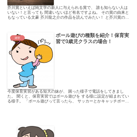
芥川賞といえば純文学の新人に与えられる賞で、 誰も知らない人は
いない！と言っても 間違いないほど有名ですよね。 その賞の由来と
もなっている文豪 芥川龍之介の作品を読んでみたい！ と芥川賞の発
表があるたびに 思うんですよ。 ですがなにせ古い作...
ボール遊びの種類を紹介！保育実
雑学
習で3歳児クラスの場合！
今度保育実習がある短大の妹が、 困った様子で電話をしてきまし
た。 聞くと、保育実習ではボール遊びを する様に設定が組まれてい
る様子。 「ボール遊びって言ったら、 サッカーとかキャッチボール
とか位しか思いつかなくて。 実習先は3歳児クラスだ...