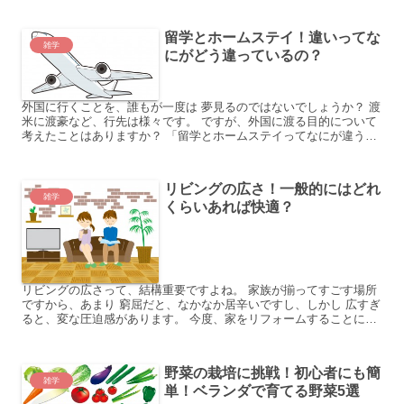
留学とホームステイ！違いってな
雑学
にがどう違っているの？
外国に行くことを、誰もが一度は 夢見るのではないでしょうか？ 渡
米に渡豪など、行先は様々です。 ですが、外国に渡る目的について
考えたことはありますか？ 「留学とホームステイってなにが違う
の？」 これは、先日、知人にされた質問です。 知人は...
リビングの広さ！一般的にはどれ
雑学
くらいあれば快適？
リビングの広さって、結構重要ですよね。 家族が揃ってすごす場所
ですから、あまり 窮屈だと、なかなか居辛いですし、しかし 広すぎ
ると、変な圧迫感があります。 今度、家をリフォームすることにな
った 知人は、このリビングの広さをどうするかで 悩ん...
野菜の栽培に挑戦！初心者にも簡
雑学
単！ベランダで育てる野菜5選