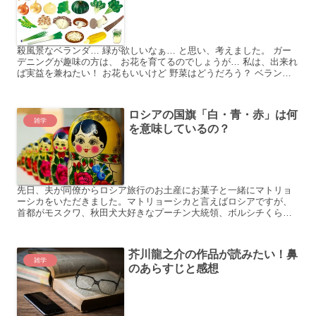
殺風景なベランダ… 緑が欲しいなぁ… と思い、考えました。 ガー
デニングが趣味の方は、 お花を育てるのでしょうが… 私は、出来れ
ば実益を兼ねたい！ お花もいいけど 野菜はどうだろう？ ベランダ
で育てられたら、 節約にもなるし！ 初心者！野菜...
ロシアの国旗「白・青・赤」は何
雑学
を意味しているの？
先日、夫が同僚からロシア旅行のお土産にお菓子と一緒にマトリョ
ーシカをいただきました。マトリョーシカと言えばロシアですが、
首都がモスクワ、秋田犬大好きなプーチン大統領、ボルシチくらい
しか思い浮かばない私。 ロシアは、日本から意外と近いけど謎が...
芥川龍之介の作品が読みたい！鼻
雑学
のあらすじと感想