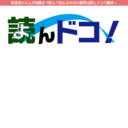
世迷言からムダ知識まで読んで忘れる今日の疑問は読んドコで解決！