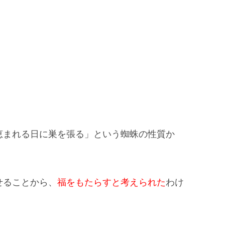
恵まれる日に巣を張る」
という蜘蛛の性質か
せることから、
福をもたらすと考えられた
わけ