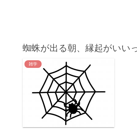
蜘蛛が出る朝、縁起がいい
雑学