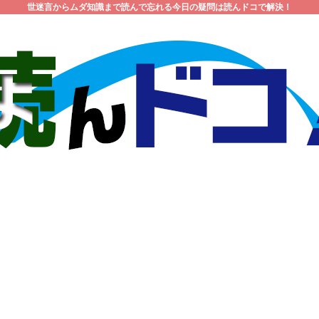
世迷言からムダ知識まで読んで忘れる今日の疑問は読んドコで解決！