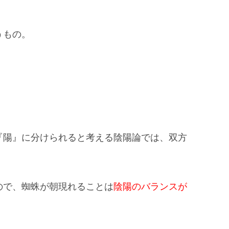
うもの。
。
『陽』に分けられる
と考える陰陽論では、双方
ので、蜘蛛が朝現れることは
陰陽のバランスが