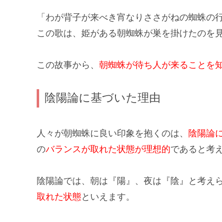
「わが背子が来べき宵なりささがねの蜘蛛の
この歌は、姫がある朝蜘蛛が巣を掛けたのを
この故事から、
朝蜘蛛が待ち人が来ることを
陰陽論に基づいた理由
人々が朝蜘蛛に良い印象を抱くのは、
陰陽論
の
バランスが取れた状態が理想的
であると考
陰陽論では、
朝は『陽』、夜は『陰』
と考え
取れた状態
といえます。