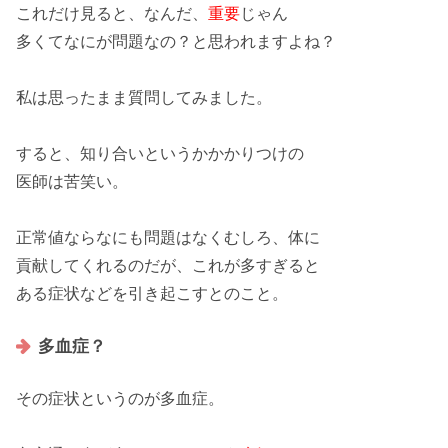
これだけ見ると、なんだ、
重要
じゃん
多くてなにが
問題
なの？と思われますよね？
私は思ったまま質問してみました。
すると、知り合いというかかかりつけの
医師は苦笑い。
正常値
ならなにも問題はなくむしろ、体に
貢献
してくれるのだが、これが
多すぎる
と
ある
症状
などを引き起こすとのこと。
多血症？
その症状というのが
多血症
。