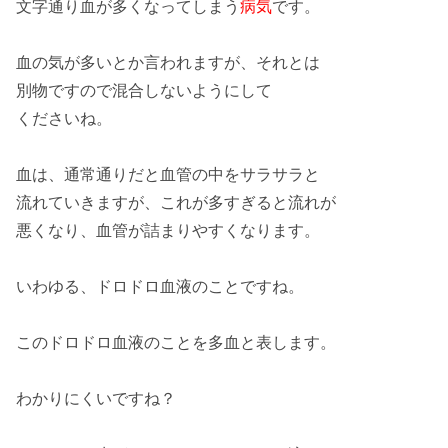
文字通り
血
が
多く
なってしまう
病気
です。
血の気が多い
とか言われますが、それとは
別物ですので
混合しない
ようにして
くださいね。
血は、
通常
通りだと
血管
の中をサラサラと
流れていきますが、これが多すぎると
流れ
が
悪く
なり、血管が
詰まりやすく
なります。
いわゆる、
ドロドロ血液
のことですね。
この
ドロドロ血液
のことを
多血
と表します。
わかりにくいですね？