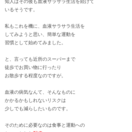
知人はその後も血液
サラサラ
生活を続けて
いるそうです。
私もこれを機に、血液
サラサラ
生活を
してみようと思い、簡単な
運動
を
習慣として始めてみました。
と、言っても
近所
のスーパーまで
徒歩
でお買い物に行ったり
お散歩
する程度なのですが。
血液の病気
なんて、そんなものに
かかるかもしれない
リスク
は
少しでも
減らしたい
ものです。
そのために
必要
なのは食事と運動への