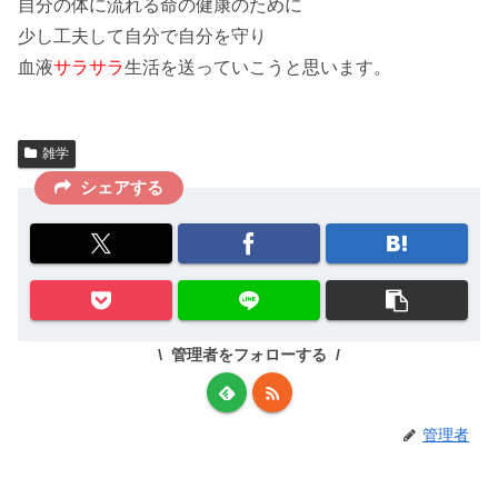
自分の
体
に流れる
命の健康
のために
少し
工夫
して自分で自分を
守り
血液
サラサラ
生活を送っていこうと思います。
雑学
シェアする
管理者をフォローする
管理者