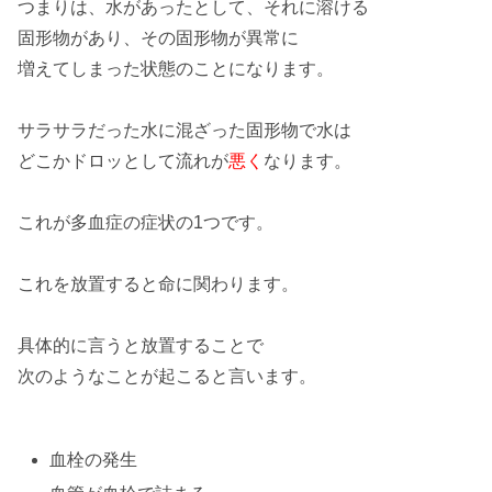
つまりは、
水
があったとして、それに溶ける
固形物
があり、その固形物が
異常
に
増えてしまった
状態のことになります。
サラサラ
だった水に混ざった固形物で水は
どこか
ドロッ
として流れが
悪く
なります。
これが多血症の
症状
の
1つ
です。
これを
放置
すると
命に関わり
ます。
具体的に言うと
放置
することで
次のようなことが
起こると言います
。
血栓の発生