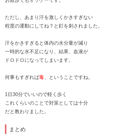
お散歩
でもオッケーです。
ただし、あまり汗を激しく
かきすぎない
程度の運動にしてね？と
釘
を刺されました。
汗
をかきすぎると体内の
水分量
が
減り
一時的な
水不足
になり、結果、
血液
が
ドロドロ
になってしまいます。
何事もすぎれば
毒
、ということですね。
1日30分
でいいので
軽く
歩く
これくらいのことで
対策
としては
十分
だと教わりました。
まとめ