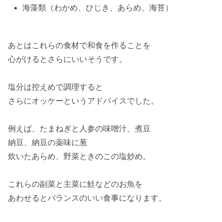
海藻類（わかめ、ひじき、あらめ、海苔）
あとはこれらの食材で
和食
を作ることを
心がけると
さらに
いいそうです。
塩分
は
控えめ
で調理すると
さらにオッケーという
アドバイス
でした。
例えば、
たまねぎ
と
人参
の味噌汁、
煮豆
納豆
、納豆の薬味に
葱
炊いた
あらめ
、
野菜
と
きのこ
の塩炒め。
これらの副菜と主菜に
鮭
などのお魚を
あわせると
バランスのいい
食事になります。