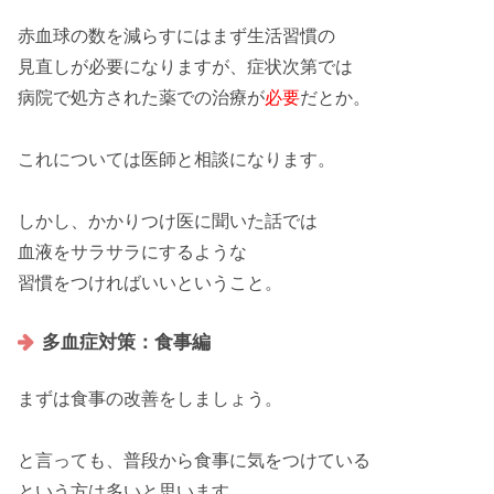
赤血球の数を
減らす
にはまず生活習慣の
見直し
が必要になりますが、
症状次第
では
病院で処方
された薬での
治療
が
必要
だとか。
これについては
医師
と
相談
になります。
しかし、かかりつけ医に
聞いた話
では
血液を
サラサラ
にするような
習慣
をつければいいということ。
多血症対策：食事編
まずは
食事の改善
をしましょう。
と言っても、普段から
食事
に気をつけている
という方は
多い
と思います。