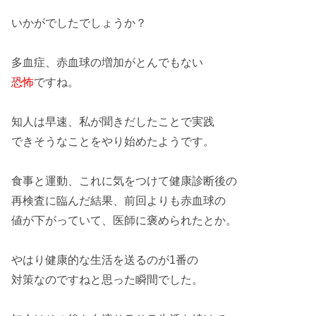
いかがでしたでしょうか？
多血症
、
赤血球の増加
がとんでもない
恐怖
ですね。
知人は早速、私が聞きだしたことで
実践
できそう
なことをやり始めたようです。
食事と運動
、これに気をつけて健康診断後の
再検査に
臨んだ
結果、前回よりも
赤血球
の
値が
下がっていて
、医師に
褒められた
とか。
やはり
健康的
な生活を送るのが
1番
の
対策なのですねと
思った
瞬間でした。