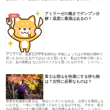
なんだか、変なお天気が続くと思わない？」 私 「そう...
アミラーゼの働きでデンプン分
雑学
解！温度に最適はあるの？
アミラーゼ、昔誰もが中学生時代か 学校によっては小学校の理科で
習ったものになるのではないかと思います。 私は小学校で習いまし
たが、あの実験は なにかのイジメかと思ったものです。 シャーレに
入れたデンプン液に自分の唾液を ぺっぺっとやるなん...
富士山登山を快適にする持ち物
雑学
は？女性に必要なものは？
世界文化遺産の富士山。 登山シーズンとなれば、 山登りを普段しな
い人でも、 一生に一度は登ってみたくなる山ですね。 ですが、富士
山は3000メーター級の独立峰。 命の危険もある山です。 しっかりと