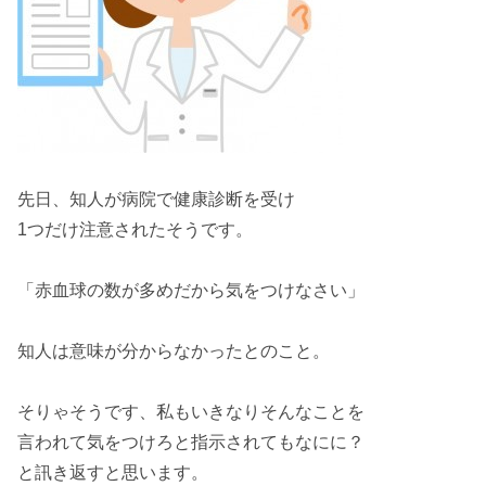
先日、知人が
病院
で健康診断を受け
1つ
だけ
注意
されたそうです。
「
赤血球
の数が
多め
だから気をつけなさい」
知人は
意味
が分からなかったとのこと。
そりゃそうです、私もいきなりそんなことを
言われて気をつけろと
指示
されてもなにに？
と
訊き返す
と思います。