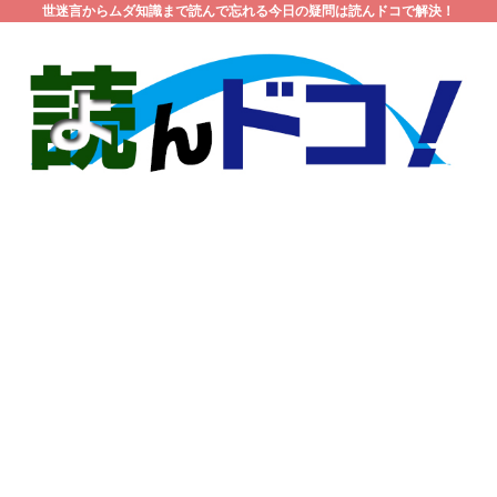
世迷言からムダ知識まで読んで忘れる今日の疑問は読んドコで解決！