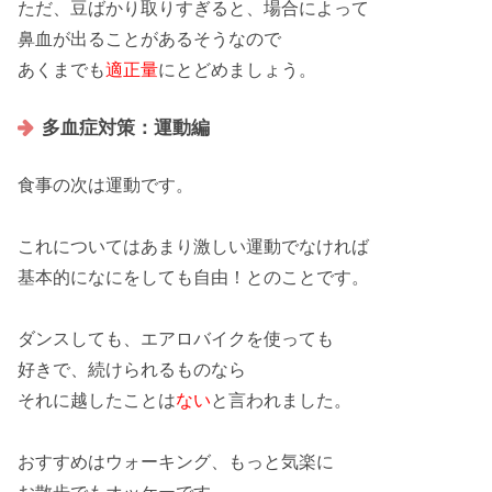
ただ、
豆
ばかり取りすぎると、場合によって
鼻血
が出ることがあるそうなので
あくまでも
適正量
にとどめましょう。
多血症対策：運動編
食事の次は
運動
です。
これについてはあまり
激しい運動
でなければ
基本的
になにをしても
自由！
とのことです。
ダンス
しても、
エアロバイク
を使っても
好き
で、続けられるものなら
それに越したことは
ない
と言われました。
おすすめは
ウォーキング
、もっと気楽に