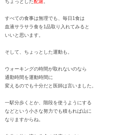
ちょっとした
配慮
。
すべて
の食事は無理でも、
毎日1食
は
血液サラサラ食
を
1品
取り入れてみると
いいと思います。
そして、ちょっとした
運動
も。
ウォーキング
の時間が取れないのなら
通勤時間
を
運動時間
に
変えるのでも
十分
だと医師は言いました。
一駅分歩く
とか、
階段を使う
ようにする
などという
小さな努力
でも
積もれば山
に
なりますからね。