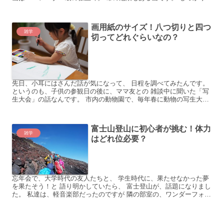
準備をしないと、 せっかくの登山が台無しに。...
画用紙のサイズ！八つ切りと四つ
雑学
切ってどれぐらいなの？
先日、小耳にはさんだ話が気になって、 日程を調べてみたんです。
というのも、子供の参観日の後に、ママ友との 雑談中に聞いた「写
生大会」の話なんです。 市内の動物園で、毎年春に動物の写生大会
が 行われるとのこと。 我が家の子供たちも、絵を描く...
富士山登山に初心者が挑む！体力
雑学
はどれ位必要？
忘年会で、大学時代の友人たちと、 学生時代に、果たせなかった夢
を果たそう！と 語り明かしていたら、 富士登山が、話題になりまし
た。 私達は、軽音楽部だったのですが 隣の部室の、ワンダーフォー
ゲル部に 興味があったりも、したのです。 ただ、今...