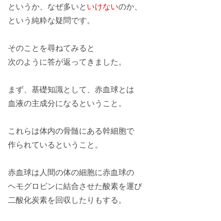
というか、なぜ多いと
いけない
のか、
という
純粋
な疑問です。
そのことを尋ねてみると
次のように
答
が返ってきました。
まず、
基礎知識
として、赤血球とは
血液の
主成分
になるということ。
これらは体内の
骨髄
にある幹細胞で
作られているということ。
赤血球は
人間
の体の
細胞
に赤血球の
ヘモグロビンに結合させた
酸素
を運び
二酸化炭素
を回収したりもする。