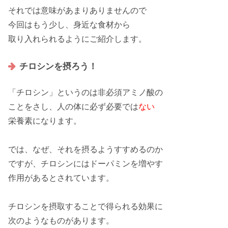
それでは意味が
あまり
ありませんので
今回はもう少し、
身近な食材
から
取り入れられるように
ご紹介
します。
チロシンを摂ろう！
「
チロシン
」というのは
非必須アミノ酸
の
ことをさし、人の体に
必ず必要
では
ない
栄養素になります。
では、なぜ、それを摂るよう
すすめる
のか
ですが、
チロシン
にはドーパミンを増やす
作用
があるとされています。
チロシンを
摂取
することで得られる
効果
に
次のようなものがあります。