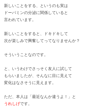
新しい
ことをする、というのも実は
ドーパミンの
分泌
に関係していると
言われています。
新しいことをすると、
ドキドキ
して
次が
楽しみ
で
興奮
してってなりませんか？
そういうことなのです。
と、いうわけでさっそく友人に
試して
もらいましたが、そんなに
目に見えて
変化
はなさそうに見えます。
ただ、本人は「最近なんか
違うよ！
」と
うれしげ
です。