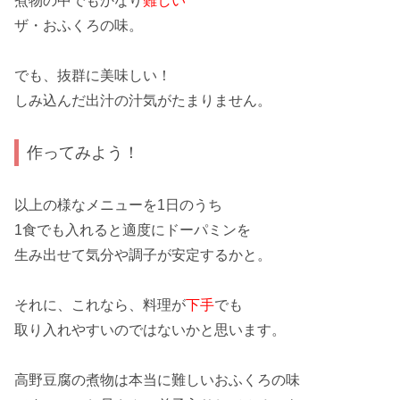
煮物
の中でもかなり
難しい
ザ・
おふくろ
の味。
でも、抜群に
美味しい！
しみ込んだ
出汁
の汁気がたまりません。
作ってみよう！
以上の様なメニューを
1日
のうち
1食
でも入れると
適度に
ドーパミンを
生み出せて気分や調子が
安定
するかと。
それに、これなら、料理が
下手
でも
取り入れやすいのではないかと思います。
高野豆腐
の煮物は本当に難しい
おふくろの味