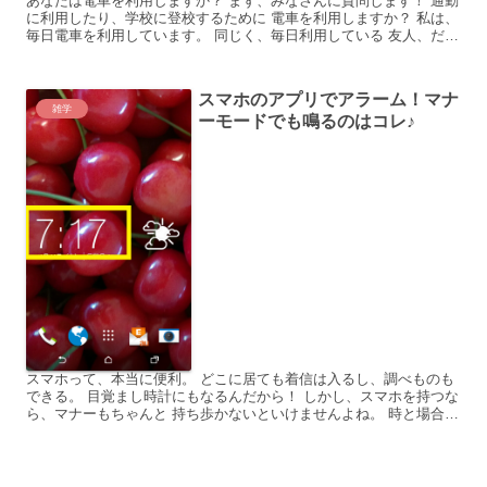
あなたは電車を利用しますか？ まず、みなさんに質問します！ 通勤
に利用したり、学校に登校するために 電車を利用しますか？ 私は、
毎日電車を利用しています。 同じく、毎日利用している 友人、だる
くんから こんな相談が！ 「学校に行くまでの、定...
スマホのアプリでアラーム！マナ
雑学
ーモードでも鳴るのはコレ♪
スマホって、本当に便利。 どこに居ても着信は入るし、調べものも
できる。 目覚まし時計にもなるんだから！ しかし、スマホを持つな
ら、マナーもちゃんと 持ち歩かないといけませんよね。 時と場合に
よっては、着信音や通知音などを 鳴らさないよう、マ...