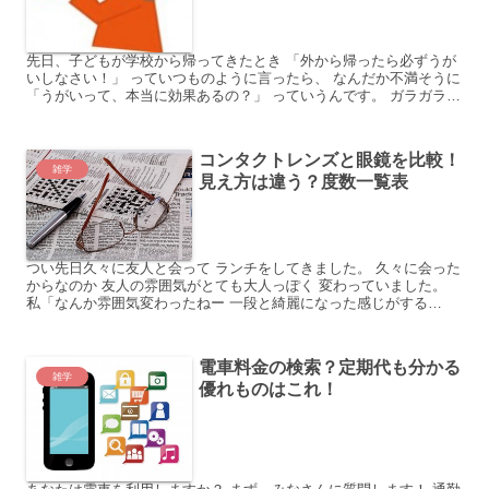
先日、子どもが学校から帰ってきたとき 「外から帰ったら必ずうが
いしなさい！」 っていつものように言ったら、 なんだか不満そうに
「うがいって、本当に効果あるの？」 っていうんです。 ガラガラや
るだけでホントにいいの？なんて 思ったみたいなん...
コンタクトレンズと眼鏡を比較！
雑学
見え方は違う？度数一覧表
つい先日久々に友人と会って ランチをしてきました。 久々に会った
からなのか 友人の雰囲気がとても大人っぽく 変わっていました。
私「なんか雰囲気変わったねー 一段と綺麗になった感じがする
よ。」 友人「私、変えたんだけど・・ 気づかない？」 ...
電車料金の検索？定期代も分かる
雑学
優れものはこれ！