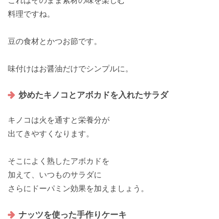
これはそのまま
素材の味
を楽しむ
料理ですね。
豆
の食材と
かつお節
です。
味付けはお醤油だけで
シンプル
に。
炒めたキノコとアボカドを入れたサラダ
キノコ
は火を通すと栄養分が
出てきやすくなります。
そこによく熟した
アボカド
を
加えて、いつもの
サラダ
に
さらに
ドーパミン効果
を加えましょう。
ナッツを使った手作りケーキ