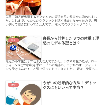
先日、知人が出演するアマチュアの管弦楽団の発表会に誘われまし
た。これまで、なかなかクラシックを聴く機会もなかったので、思
い切って聴きに行ってきたんです。 初めてのクラシックコンサー
ト、本当によかったです。音楽を聴くのは好きは方でしたが、今
ま...
身長から計算した３つの体重！理
雑学
想のモデル体型とは？
最近の小学生はオマセさんなんですかね。小学６年生の姪が、ロー
ティーン向けの雑誌を手に、『この雑誌の、モデルのオーディショ
ンを受けるんだ！』と張り切ってやってきました。 姪は、身長も体
重も６年生にしてはスレンダーで、叔母の私が見ても理想的な体...
うがいの効果的な方法！ デトッ
雑学
クスにもいいって本当？