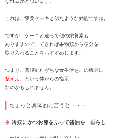
なれるかと思います。
これは
ご褒美ケーキ
と似たような効能ですね。
ですが、ケーキと違って他の
栄養素
も
ありますので、できれば
果物類
から糖分を
取り入れることを
おすすめ
します。
つまり、普段
乱れがち
な食生活をこの機会に
整えよ
、という体からの指示
なのかもしれません。
ちょっと具体的に言うと・・・
冷奴にかつお節をふって醤油を一垂らし