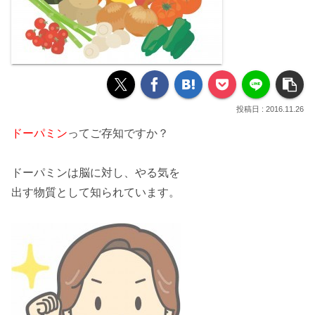
2016.11.26
ドーパミン
ってご存知ですか？
ドーパミンは
脳
に対し、
やる気
を
出す
物質
として知られています。