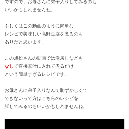
ですので、お母さんに
弟子入り
してみるのも
いいかもしれませんね。
もしくはこの
動画
のように簡単な
レシピで美味しい
高野豆腐
を煮るのも
ありだと思います。
この
旭松
さんの動画では湯戻しなども
なし
で直接煮汁に入れて
煮るだけ
という簡単すぎるレシピです。
お母さんに弟子入りなんて
恥ずかしくて
できないって方はこちらの
レシピ
を
試して
みるのもいいかもしれませんね。