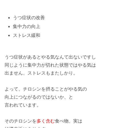
うつ症状の改善
集中力の向上
ストレス緩和
うつ症状
があるとやる気なんて出ないですし
同じように
集中力
が切れた状態ではやる気は
出ません、
ストレス
もまたしかり。
よって、
チロシン
を摂ることが
やる気
の
向上
につながるのではないか、と
言われています。
そのチロシンを
多く含む
食べ物、実は