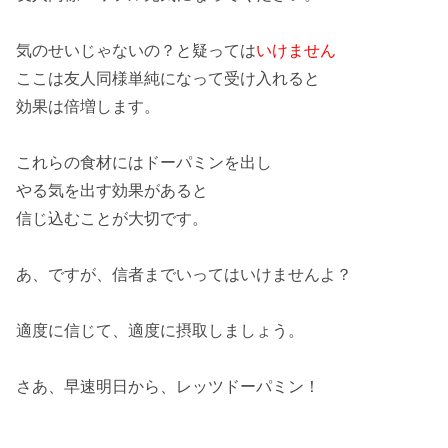
気のせいじゃないの？と
疑って
は
いけません
ここは友人同様
単純
になって受け入れると
効果は
倍増
します。
これらの食材には
ドーパミン
を出し
やる気
を出す
効果
があると
信じ込むことが
大切
です。
あ、ですが、
信者
までいってはいけませんよ？
適度に
信じて
、適度に
摂取
しましょう。
さあ、早速明日から、
レッツドーパミン！