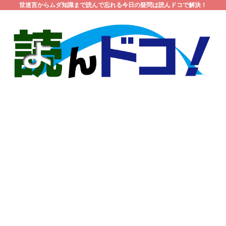
世迷言からムダ知識まで読んで忘れる今日の疑問は読んドコで解決！