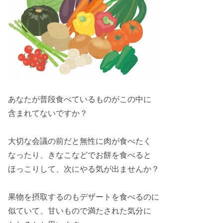
あなたが
普段
食べているものがこの中に
含まれてないですか？
大切な会議の前だと
無性に
肉が食べたく
なったり、
きなこ
などでお餅を食べると
ほっこり
して、次にやる気が出ませんか？
果物
を摂取するのも
デザート
を食べるのに
似ていて、
甘いもの
で満たされた気分に