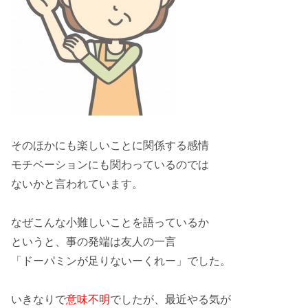
そのほかにも
楽しいこと
に関係する
感情
モチベーション
にも関わっているのでは
ないかと言われています。
なぜこんな
小難しい
ことを語っているか
というと、
事の発端
は友人の一言
「ドーパミンが
足りない
ーくれー」でした。
いきなりで
意味不明
でしたが、最近
やる気
が