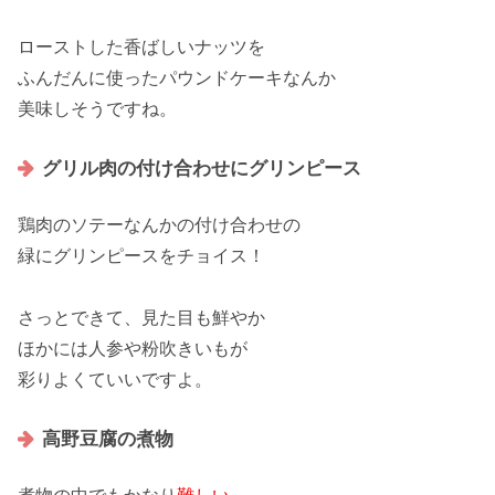
ロースト
した香ばしい
ナッツ
を
ふんだんに使った
パウンドケーキ
なんか
美味しそうですね。
グリル肉の付け合わせにグリンピース
鶏肉のソテー
なんかの付け合わせの
緑に
グリンピース
をチョイス！
さっとできて、見た目も
鮮やか
ほかには
人参や粉吹きいも
が
彩りよく
ていいですよ。
高野豆腐の煮物