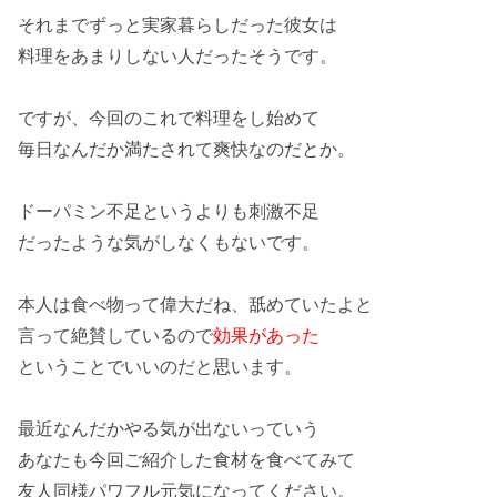
それまでずっと
実家暮らし
だった彼女は
料理をあまり
しない
人だったそうです。
ですが、今回のこれで
料理
をし始めて
毎日なんだか
満たされ
て
爽快
なのだとか。
ドーパミン不足
というよりも
刺激不足
だったような気がしなくもないです。
本人
は食べ物って
偉大
だね、舐めていたよと
言って
絶賛
しているので
効果があった
ということでいいのだと思います。
最近なんだか
やる気
が出ないっていう
あなたも今回ご紹介した
食材
を食べてみて
友人同様
パワフル元気
になってください。