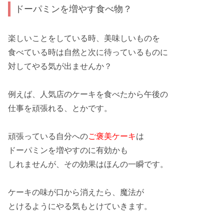
ドーパミンを増やす食べ物？
楽しい
ことをしている時、
美味しい
ものを
食べている時は
自然と
次に待っているものに
対して
やる気
が出ませんか？
例えば、
人気店
の
ケーキ
を食べたから午後の
仕事
を頑張れる、とかです。
頑張っている自分への
ご褒美ケーキ
は
ドーパミンを増やすのに
有効
かも
しれませんが、その効果は
ほんの一瞬
です。
ケーキの味が口から
消えたら
、
魔法
が
とける
ようにやる気も
とけて
いきます。