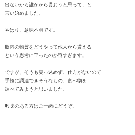
出ないから
誰かから
貰おうと思って、と
言い始めました。
やはり、
意味不明
です。
脳内の物質
をどうやって他人から貰える
という思考に至ったのか
謎
すぎます。
ですが、そうも
突っ込めず
、仕方がないので
手軽に調達できそうなもの、食べ物を
調べてみようと思いました
。
興味
のある方はご一緒にどうぞ。