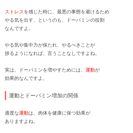
ストレス
を感じた時に、最悪の事態を避けるため
やる気
を出す、というのも、ドーパミンの役割
なんですよ。
やる気や
集中力
が保たれ、やるべきことが
捗るようになれば、
言うことなし
ですよね。
実は、ドーパミンを増やすためには、
運動
が
効果的
なんですよ。
運動とドーパミン増加の関係
適度な
運動
は、肉体を
健康
に保つ効果が
ありますよね。