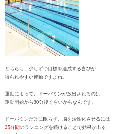
どちらも、少しずつ目標を
達成する
喜びが
得られやすい運動ですよね。
運動によって、ドーパミンが放出されるのは
運動開始から
30分後
くらいからなんです。
ドーパミンだけに限らず、脳を
活性化
させるには
35分間
のランニングを続けることで効果が出る、