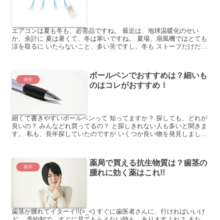
エアコンは夏も冬も、必需品ですね。 最近は、地球温暖化のせい
か、余計に 夏は暑くて、冬は寒いですね。 夏場、扇風機ではとても
涼を取るに いたらないこと、多い筈ですし、冬も ストーブだけだと
寒いですね。 でも、そんな生活に必要なエアコンで 病...
ボールペンでおすすめは？細いも
雑学
のはコレがおすすめ！
細くて書きやすいボールペンって 知ってますか？ 探しても、どれが
良いの？ みんなどれ買ってるの？ と探しきれない人も多いと聞きま
す。 私も、長年探していたのですが いくつか良い物を発見しまし
た！ 今回は、細いボールペンで良い物が無いか 探し...
薬局で買える抗生物質は？歯茎の
雑学
腫れに効く薬はこれ!!
歯茎が腫れてイターイ!!(>_<) すぐに歯医者さんに、行ければいいけ
ど、 予約制で、すぐに見てもらえない時も、ありますよね？ また、