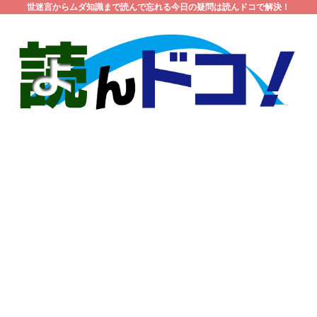
世迷言からムダ知識まで読んで忘れる今日の疑問は読んドコで解決！