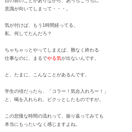
目の前のことがありながら、
あっちこっち
に
意識が向いてしまって・・・。
気が付けば、もう1時間経ってる。
私、
何してた
んだろ？
ちゃちゃっとやってしまえば、難なく終わる
仕事なのに、まるで
やる気
が出ないんです。
と、たまに、こんなことがあるんです。
学生の頃だったら、「コラー！
気合
入れろー！」
と、
喝
を入れられ、ビクッとしたものですが。
この怠慢な時間の流れって、振り返ってみても
本当に
もったいなく
感じますよね。