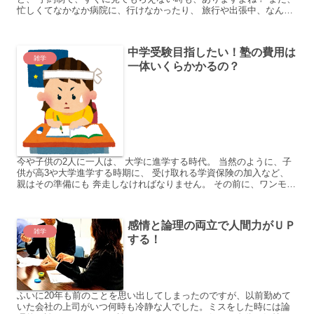
忙しくてなかなか病院に、行けなかったり、 旅行や出張中、なんて
ときもあります。 効果が実感できるような薬が...
中学受験目指したい！塾の費用は
雑学
一体いくらかかるの？
今や子供の2人に一人は、 大学に進学する時代。 当然のように、子
供が高3や大学進学する時期に、 受け取れる学資保険の加入など、
親はその準備にも 奔走しなければなりません。 その前に、ワンモア
ステップ！ 塾や予備校にかかる費用は？ 塾の選抜や...
感情と論理の両立で人間力がＵＰ
雑学
する！
ふいに20年も前のことを思い出してしまったのですが、以前勤めて
いた会社の上司がいつ何時も冷静な人でした。ミスをした時には論