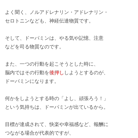
よく聞く、ノルアドレナリン・
アドレナリン
・
セロトニンなども、神経伝達物質です。
そして、ドーパミンは、
やる気
や記憶、注意
などを司る物質なのです。
また、一つの
行動
を起こそうとした時に、
脳内ではその行動を
後押し
しようとするのが、
ドーパミンになります。
何かをしようとする時の「よし、頑張ろう！」
という気持ちは、
ドーパミン
が出ているから。
目標が
達成
されて、快楽や幸福感など、
報酬
に
つながる場合が代表的ですが、