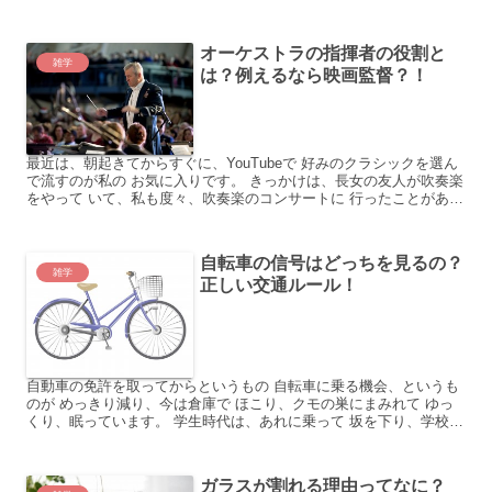
ですから。 ですが、怖いのは、そんな高齢者によ...
オーケストラの指揮者の役割と
雑学
は？例えるなら映画監督？！
最近は、朝起きてからすぐに、YouTubeで 好みのクラシックを選ん
で流すのが私の お気に入りです。 きっかけは、長女の友人が吹奏楽
をやって いて、私も度々、吹奏楽のコンサートに 行ったことがあっ
たんです。 ホールで聴く楽器の音色は、とても...
自転車の信号はどっちを見るの？
雑学
正しい交通ルール！
自動車の免許を取ってからというもの 自転車に乗る機会、というも
のが めっきり減り、今は倉庫で ほこり、クモの巣にまみれて ゆっ
くり、眠っています。 学生時代は、あれに乗って 坂を下り、学校に
通っていたのに。 そして、最近、自転車といえば 車...
ガラスが割れる理由ってなに？