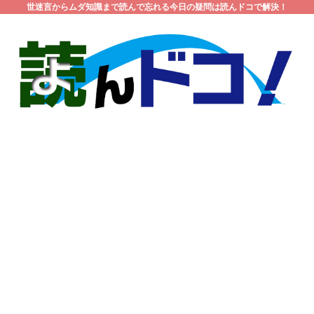
世迷言からムダ知識まで読んで忘れる今日の疑問は読んドコで解決！