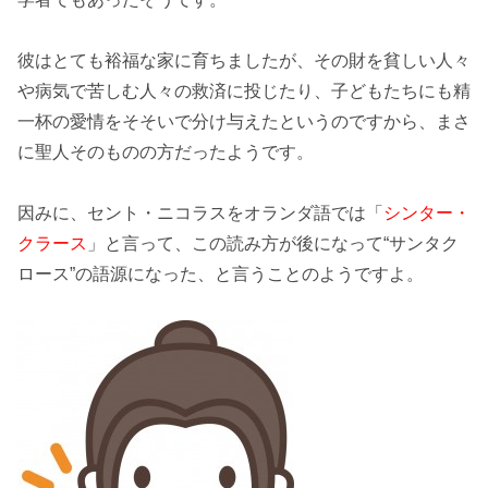
彼はとても
裕福な家
に育ちましたが、その財を貧しい人々
や病気で苦しむ人々の
救済
に投じたり、
子どもたちにも精
一杯の愛情
をそそいで分け与えたというのですから、まさ
に聖人そのものの方だったようです。
因みに、セント・ニコラスを
オランダ語
では「
シンター・
クラース
」と言って、この読み方が後になって“
サンタク
ロース
”の
語源
になった、と言うことのようですよ。