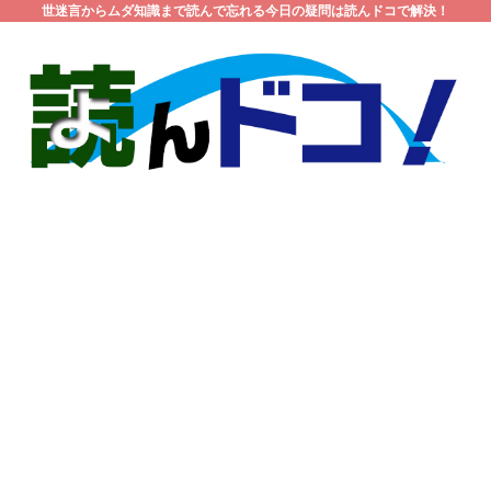
世迷言からムダ知識まで読んで忘れる今日の疑問は読んドコで解決！