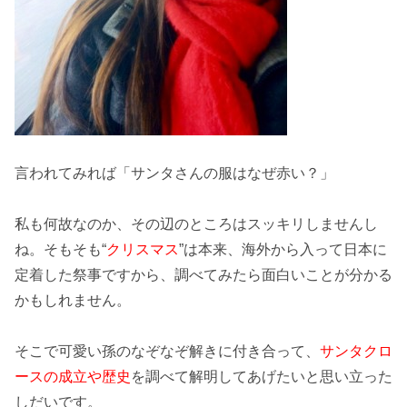
言われてみれば「
サンタさんの服はなぜ赤い
？」
私も何故なのか、その辺のところはスッキリしませんし
ね。そもそも“
クリスマス
”は本来、海外から入って日本に
定着した
祭事
ですから、調べてみたら面白いことが分かる
かもしれません。
そこで可愛い孫の
なぞなぞ解き
に付き合って、
サンタクロ
ースの成立や歴史
を調べて解明してあげたいと思い立った
しだいです。