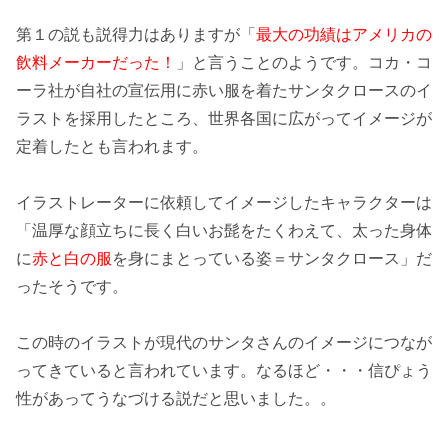
第１の説も説得力はありますが「
最大の功績はアメリカの
飲料メーカーだった！
」と言うことのようです。
コカ・コ
ーラ社
が自社の
宣伝用
に赤い服を着た
サンタクロースのイ
ラスト
を採用したところ、世界各国に広がって
イメージが
定着
したとも言われます。
イラストレーターに依頼してイメージした
キャラクター
は
「温厚な顔立ちに長く白いお髭をたくわえて、太った身体
に
赤と白の服
を身にまとっている姿＝
サンタクロース
」だ
ったそうです。
この時のイラストが現代のサンタさんのイメージにつなが
ってきていると言われています。なるほど・・・信ぴょう
性があってうなづける
説
だと思いました。。