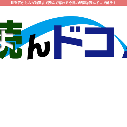
世迷言からムダ知識まで読んで忘れる今日の疑問は読んドコで解決！