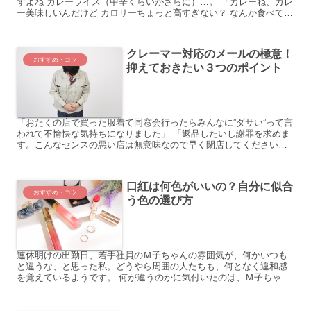
すよね カレーライス（中辛くらいがさらに）…。 「カレーね、カレ
ー美味しいんだけど カロリーちょっと高すぎない？ なんか食べて次
の、さらに次の日？ くらいには体重計にばっちり反映...
クレーマー対応のメールの極意！
おすすめ・コツ
抑えておきたい３つのポイント
「おたくの店で買った服着て同窓会行ったらみんなに”ダサい”って言
われて不愉快な気持ちになりました」 「返品したいし謝罪を求めま
す。こんなセンスの悪い店は無意味なので早く閉店してください」
知人がやってるネットショップに、以前、こんな感じのメ...
口紅は何色がいいの？自分に似合
おすすめ・コツ
う色の選び方
連休明けの出勤日、若手社員のＭ子ちゃんの雰囲気が、何かいつも
と違うな、と思った私。どうやら周囲の人たちも、何となく違和感
を覚えているようです。 何が違うのかに気付いたのは、Ｍ子ちゃん
の顔を正面から見た時です。あ、口紅の色が違う。Ｍ子ちゃんは...