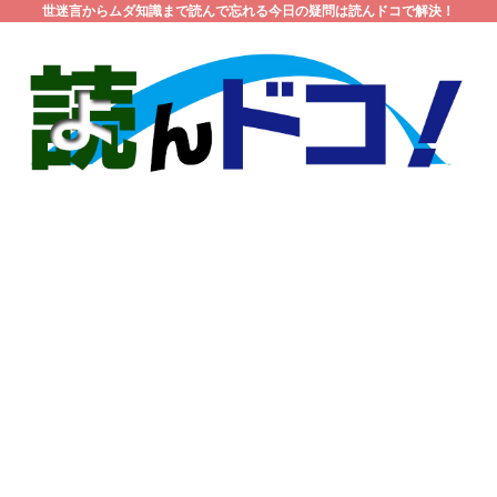
世迷言からムダ知識まで読んで忘れる今日の疑問は読んドコで解決！