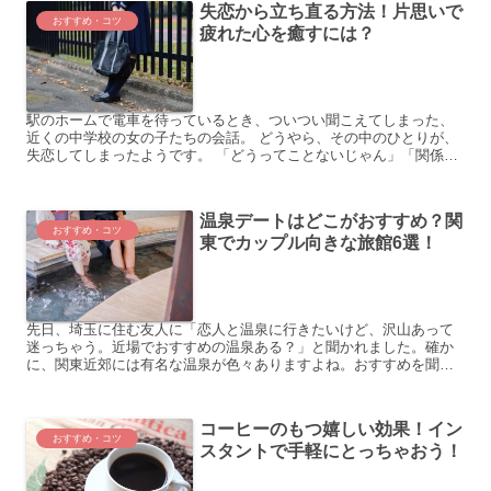
失恋から立ち直る方法！片思いで
おすすめ・コツ
疲れた心を癒すには？
駅のホームで電車を待っているとき、ついつい聞こえてしまった、
近くの中学校の女の子たちの会話。 どうやら、その中のひとりが、
失恋してしまったようです。 「どうってことないじゃん」「関係な
いってあんなの、さくっと忘れろ忘れろ」「よく見るとさ、ゲ...
温泉デートはどこがおすすめ？関
おすすめ・コツ
東でカップル向きな旅館6選！
先日、埼玉に住む友人に「恋人と温泉に行きたいけど、沢山あって
迷っちゃう。近場でおすすめの温泉ある？」と聞かれました。確か
に、関東近郊には有名な温泉が色々ありますよね。おすすめを聞か
れて、私自身、関東の温泉にあまり行ったことがないと気づきま
し...
コーヒーのもつ嬉しい効果！イン
おすすめ・コツ
スタントで手軽にとっちゃおう！