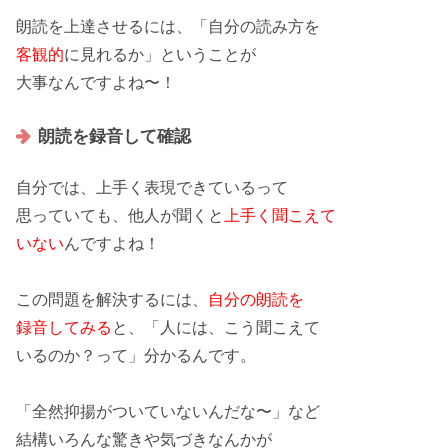
朗読を
上達させる
には、「自分の読み方を
客観的
に見れるか」ということが
大事なんですよね〜！
朗読を録音して確認
自分
では、
上手く表現できている
って
思っていても、
他人
が聞くと
上手く聞こえて
いない
んですよね！
この問題を解決するには、
自分の朗読を
録音してみる
と、「人には、こう聞こえて
いるのか？って」分かるんです。
「全然抑揚がついていないんだな〜」など
結構いろんな
驚きや気づき
なんかが