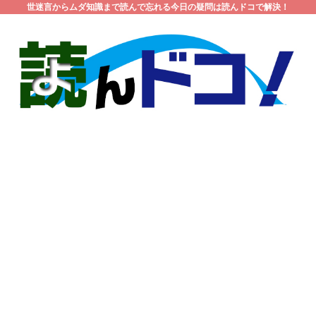
世迷言からムダ知識まで読んで忘れる今日の疑問は読んドコで解決！