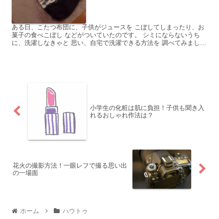
ある日、こたつ布団に、子供がジュースを こぼしてしまったり、お
菓子の食べこぼし などがついていたのです。 シミにならないうち
に、洗濯しなきゃと 思い、自宅で洗濯できる方法を 調べてみまし
た。 中には洗濯マークやこたつ布団の 大きさによって、...
小学生の化粧は肌に負担！子供も聞き入
れるおしゃれ作法は？
花火の撮影方法！一眼レフで撮る思い出
の一場面
ホーム
ハウトゥ