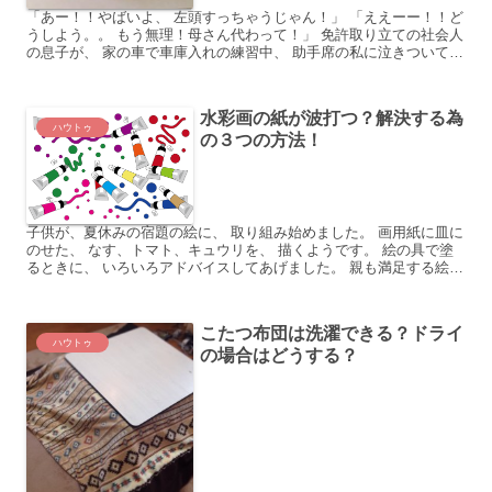
「あー！！やばいよ、 左頭すっちゃうじゃん！」 「ええーー！！ど
うしよう。。 もう無理！母さん代わって！」 免許取り立ての社会人
の息子が、 家の車で車庫入れの練習中、 助手席の私に泣きついてき
ました。 そう、運転初心者にとって核心は、 なん...
水彩画の紙が波打つ？解決する為
ハウトゥ
の３つの方法！
子供が、夏休みの宿題の絵に、 取り組み始めました。 画用紙に皿に
のせた、 なす、トマト、キュウリを、 描くようです。 絵の具で塗
るときに、 いろいろアドバイスしてあげました。 親も満足する絵
が、出来上がりました。 ところが、残念ことがひとつ...
こたつ布団は洗濯できる？ドライ
ハウトゥ
の場合はどうする？