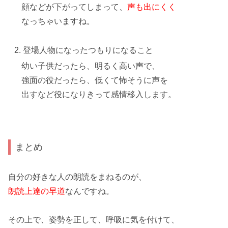
顔などが下がって
しまって、
声も出にくく
なっちゃいますね。
登場人物になったつもりになること
幼い子供だったら、明るく高い声で、
強面の役だったら、低くて怖そうに声を
出すなど
役になりきって感情移入
します。
まとめ
自分の
好きな人
の
朗読をまねる
のが、
朗読上達の早道
なんですね。
その上で、
姿勢を正し
て、
呼吸に気を付け
て、