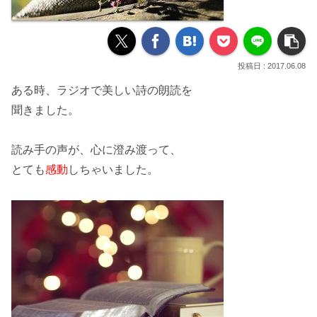
2017.06.08
ある時、ラジオで美しい
詩
の
朗読
を
聞きました。
読み手の声が、
心に澄み渡って
、
とても
感動
しちゃいました。