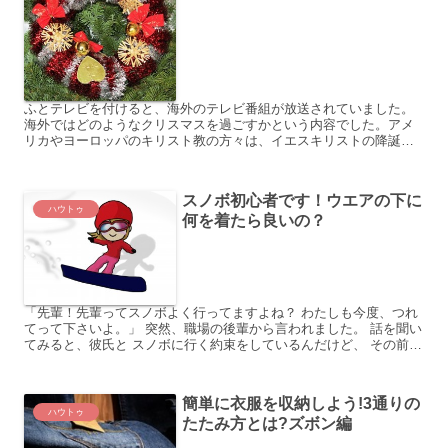
ふとテレビを付けると、海外のテレビ番組が放送されていました。
海外ではどのようなクリスマスを過ごすかという内容でした。アメ
リカやヨーロッパのキリスト教の方々は、イエスキリストの降誕を
祝う祭なのでクリスマスを盛大にお祝いします。 クリスマスツリ...
スノボ初心者です！ウエアの下に
ハウトゥ
何を着たら良いの？
「先輩！先輩ってスノボよく行ってますよね？ わたしも今度、つれ
てって下さいよ。」 突然、職場の後輩から言われました。 話を聞い
てみると、彼氏と スノボに行く約束をしているんだけど、 その前に
練習したいんだとか。 私「いいよ。準備は大丈夫なの...
簡単に衣服を収納しよう!3通りの
ハウトゥ
たたみ方とは?ズボン編