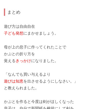
まとめ
遊び方は自由自在
子ども発想
にまかせましょう。
母が上の息子に作ってくれたことで
かぶとの折り方を
覚える
きっかけ
になりました。
「なんでも買い与えるより
遊びは知恵
を出させるようにしなさい。」
と教えられました。
かぶと
を作ると今度は
剣
がほしくなった
息子は、自分で新聞紙を棒状にして
剣
を