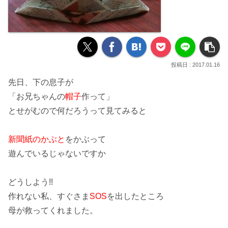
2017.01.16
先日、下の息子が
「お兄ちゃんの
帽子
作って」
とせがむので何だろうって見てみると
新聞紙のかぶと
をかぶって
遊んでいるじゃないですか
どうしよう!!
作れない私、すぐさま
SOS
を出したところ
母が救ってくれました。