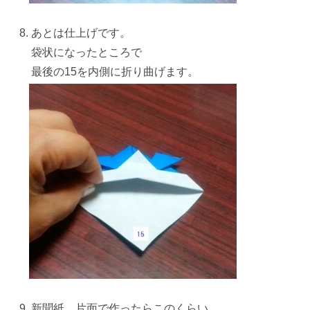
あとは仕上げです。
袋状
になったところで
最後の15を内側に折り曲げます。
新聞紙、
片面
で作ったらこのくらい。