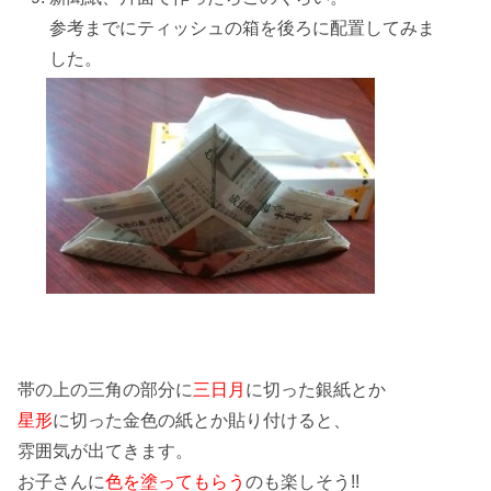
参考までにティッシュの箱を後ろに配置してみま
した。
帯の上の三角の部分に
三日月
に切った銀紙とか
星形
に切った金色の紙とか貼り付けると、
雰囲気が出てきます。
お子さんに
色を塗ってもらう
のも楽しそう!!