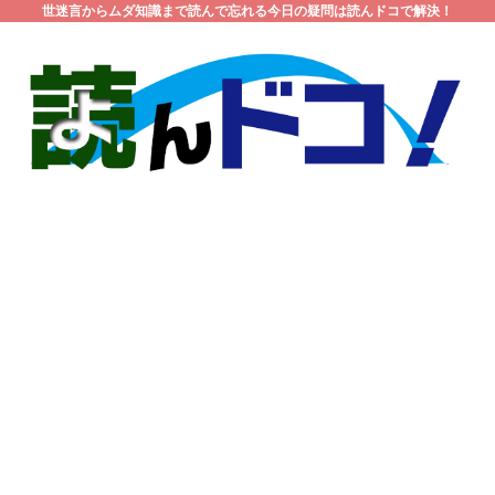
世迷言からムダ知識まで読んで忘れる今日の疑問は読んドコで解決！