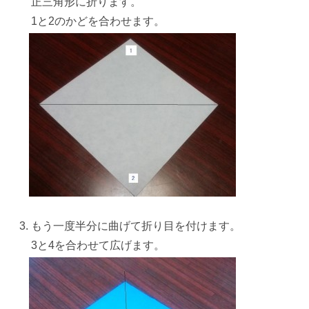
正三角形に折ります。
1と2の
かど
を合わせます。
もう一度半分に曲げて
折り目を付けます
。
3と4を合わせて広げます。