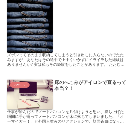
ズボンってそのまま収納してしまうと引き出しに入らないのでたた
みますが、あなたはその途中で上手くいかずにイライラした経験は
ありませんか? 実は私もその経験をしたことがあります。 たたむの
が苦手な私は、いつも苦戦・・・。どうしようと思っていた私...
床のへこみがアイロンで直るって
ハウトゥ
本当？！
仕事が済んだのでノートパソコンを片付けようと思い、持ち上げた
瞬間に手が滑ってノートパソコンが床に落ちてしまいました。「オ
ーマイガー！」と外国人並みのリアクションで、顔面蒼白になった
のは言うまでもありません。 いつも取り扱いには、細心の注意を...