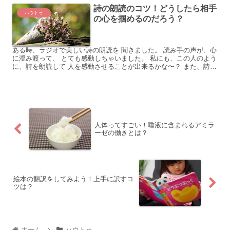
詩の朗読のコツ！どうしたら相手
ハウトゥ
の心を掴めるのだろう？
ある時、ラジオで美しい詩の朗読を 聞きました。 読み手の声が、心
に澄み渡って、 とても感動しちゃいました。 私にも、この人のよう
に、詩を朗読して 人を感動させることが出来るかな〜？ また、詩を
朗読するのに、コツって あるのかな？？ やっぱり...
人体ってすごい！唾液に含まれるアミラ
ーゼの働きとは？
絵本の翻訳をしてみよう！上手に訳すコ
ツは？
ホーム
ハウトゥ