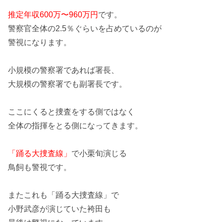
推定年収600万〜960万円
です。
警察官全体の2.5％ぐらいを占めているのが
警視になります。
小規模の警察署であれば
署長
、
大規模の警察署でも
副署長
です。
ここにくると捜査をする側ではなく
全体の指揮をとる側
になってきます。
「踊る大捜査線」
で小栗旬演じる
鳥飼
も警視です。
またこれも「踊る大捜査線」で
小野武彦が演じていた
袴田
も