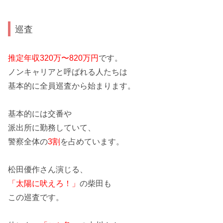
巡査
推定年収320万〜820万円
です。
ノンキャリアと呼ばれる人たちは
基本的に全員巡査
から始まります。
基本的には
交番や
派出所
に勤務していて、
警察全体の
3割
を占めています。
松田優作さん演じる、
「太陽に吠えろ！」
の柴田も
この巡査です。