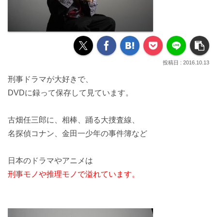
2016.10.13
刑事ドラマが大好き
で、
DVDに録って保存して見ています。
古畑任三郎に、相棒、踊る大捜査線、
名探偵コナン、金田一少年の事件簿など
日本のドラマやアニメ
は
刑事モノや推理モノで溢れています。