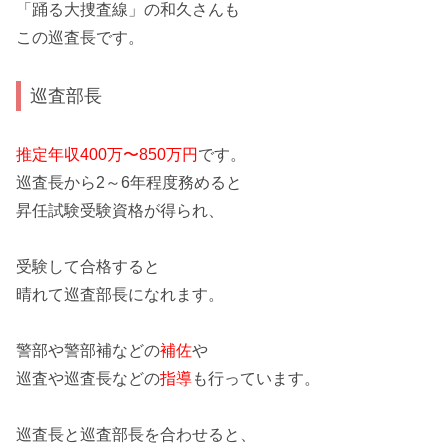
「踊る大捜査線」の和久さん
も
この巡査長です。
巡査部長
推定年収400万〜850万円
です。
巡査長から
2～6年程度務める
と
昇任試験
受験資格が得られ、
受験して合格すると
晴れて巡査部長になれます。
警部や警部補などの
補佐
や
巡査や巡査長などの
指導
も行っています。
巡査長と巡査部長を合わせると、