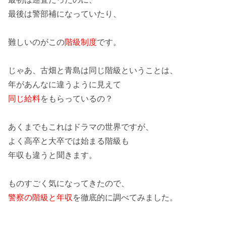
最後は
警部補
になっていたり、
難しいのがこの
階級制度
です。
じゃあ、
古畑と青島は同じ階級
ということは、
年があんなに違うように見えて
同じ給料
をもらっているの？
あくまでもこれはドラマの世界ですが、
よく
高卒と大卒では始まる階級も
年収も違う
と聞きます。
ものすごく気になってきたので、
警察の階級と年収
を徹底的に調べてみました。