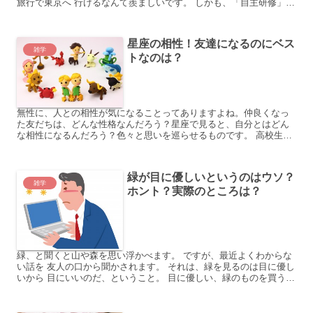
旅行で東京へ 行けるなんて羨ましいです。 しかも、「自主研修」
とやらがあるそうです。 自主研修とは、「自由に観光...
星座の相性！友達になるのにベス
雑学
トなのは？
無性に、人との相性が気になることってありますよね。仲良くなっ
た友だちは、どんな性格なんだろう？星座で見ると、自分とはどん
な相性になるんだろう？色々と思いを巡らせるものです。 高校生の
娘がまさにその状態で、2年に進級する時にクラス替えがあって...
緑が目に優しいというのはウソ？
雑学
ホント？実際のところは？
緑、と聞くと山や森を思い浮かべます。 ですが、最近よくわからな
い話を 友人の口から聞かされます。 それは、緑を見るのは目に優し
いから 目にいいのだ、ということ。 目に優しい、緑のものを買うと
目の調子が良くなるのだとかです。 この話、という...