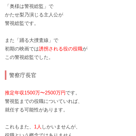
「奥様は警視総監」
で
かたせ梨乃演じる主人公が
警視総監です。
また
「踊る大捜査線」
で
初期の映画では
誘拐される役の役職
が
この警視総監でした。
警察庁長官
推定年収1500万〜2500万円
です。
警視監までの役職についていれば、
就任する可能性があります。
これもまた、
1人
しかいませんが、
役職という概念ではありません。