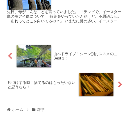
先日、母がこんなことを言っていました。 「テレビで、イースター
島のモアイ像について 特集をやっていたんだけど、不思議よね。
あれってどこを向いてるの？」 いまだに謎の多い、イースター島
のモアイ像。 一体どこを見つめているのか？ 調べてみ...
山へドライブ！シーン別おススメの曲
Best３！
片づけする時！捨てるのはもったいない
と思うなら！
ホーム
雑学