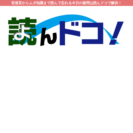
世迷言からムダ知識まで読んで忘れる今日の疑問は読んドコで解決！