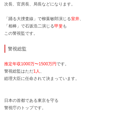
次長、官房長、局長などになります。
「踊る大捜査線」
で柳葉敏郎演じる
室井
、
「相棒」
で石坂浩二演じる
甲斐
も
この警視監です。
警視総監
推定年収1000万〜1500万円
です。
警視総監はただ
1人
、
総理大臣に任命されて決まっています。
日本の首都である東京を守る
警視庁のトップです。