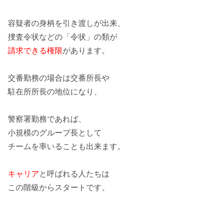
容疑者の身柄を引き渡しが出来、
捜査令状などの
「令状」
の類が
請求できる権限
があります。
交番勤務の場合は
交番所長
や
駐在所所長
の地位になり、
警察署勤務であれば、
小規模のグループ長として
チームを率いるこ
とも出来ます。
キャリア
と呼ばれる人たちは
この階級からスタートです。