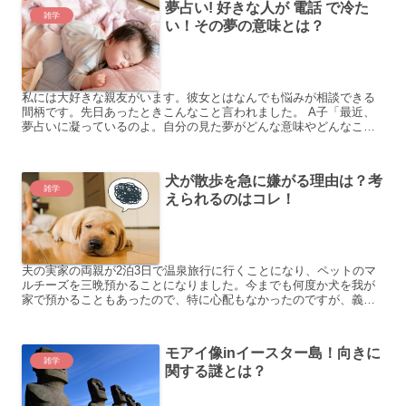
夢占い! 好きな人が 電話 で冷た
雑学
い！その夢の意味とは？
私には大好きな親友がいます。彼女とはなんでも悩みが相談できる
間柄です。先日あったときこんなこと言われました。 A子「最近、
夢占いに凝っているのよ。自分の見た夢がどんな意味やどんなこと
を象徴しているのかすごく気になるの。 私「へえ。夢占いかあ...
犬が散歩を急に嫌がる理由は？考
雑学
えられるのはコレ！
夫の実家の両親が2泊3日で温泉旅行に行くことになり、ペットのマ
ルチーズを三晩預かることになりました。今までも何度か犬を我が
家で預かることもあったので、特に心配もなかったのですが、義母
からこんなことを言われたんです。 「2日前から、急に散歩を...
モアイ像inイースター島！向きに
雑学
関する謎とは？