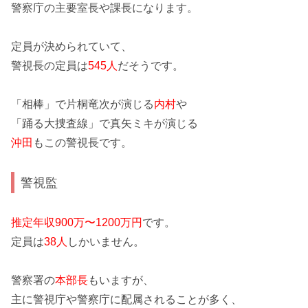
警察庁の主要室長や課長になります。
定員が決められていて、
警視長の定員は
545人
だそうです。
「相棒」
で片桐竜次が演じる
内村
や
「踊る大捜査線」
で真矢ミキが演じる
沖田
もこの警視長です。
警視監
推定年収900万〜1200万円
です。
定員は
38人
しかいません。
警察署の
本部長
もいますが、
主に警視庁や警察庁に配属されることが多く、