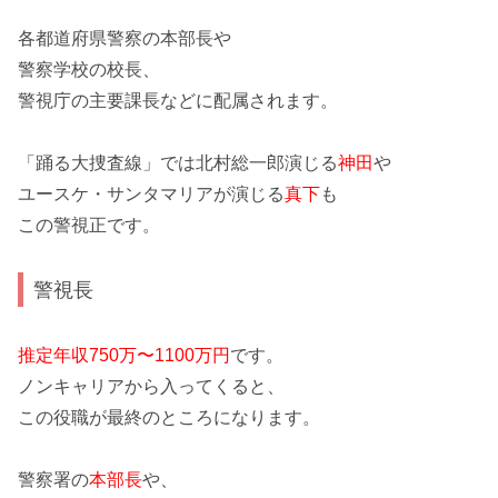
各都道府県警察の本部長
や
警察学校の校長、
警視庁の主要課長などに配属されます。
「踊る大捜査線」
では北村総一郎演じる
神田
や
ユースケ・サンタマリアが演じる
真下
も
この警視正です。
警視長
推定年収750万〜1100万円
です。
ノンキャリア
から入ってくると、
この役職が最終
のところになります。
警察署の
本部長
や、