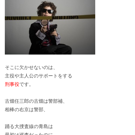
そこに欠かせないのは、
主役や主人公のサポートをする
刑事役
です。
古畑任三郎の古畑は
警部補
、
相棒の右京は
警部
、
踊る大捜査線の青島は
最初は
巡査
だったのに、