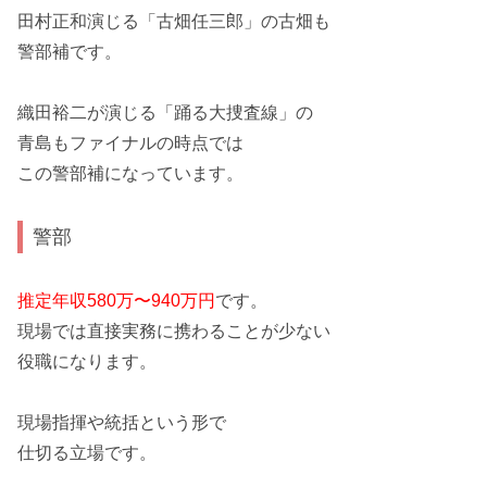
田村正和演じる
「古畑任三郎」の古畑
も
警部補です。
織田裕二が演じる
「踊る大捜査線」の
青島
もファイナルの時点では
この警部補になっています。
警部
推定年収580万〜940万円
です。
現場では直接実務に携わることが少ない
役職になります。
現場指揮や統括という形で
仕切る立場です。