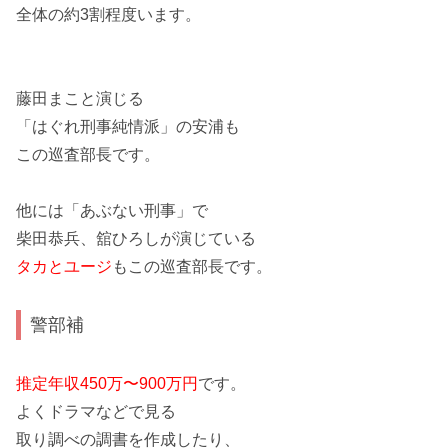
全体の
約3割程度います。
藤田まこと演じる
「はぐれ刑事純情派」の安浦
も
この巡査部長です。
他には
「あぶない刑事」
で
柴田恭兵、舘ひろしが演じている
タカとユージ
もこの巡査部長です。
警部補
推定年収450万〜900万円
です。
よくドラマなどで見る
取り調べの
調書
を作成したり、