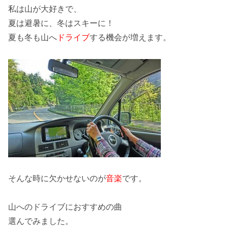
私は山が大好きで、
夏は避暑
に、
冬はスキー
に！
夏も冬も山へ
ドライブ
する機会が増えます。
そんな時に
欠かせないのが
音楽
です。
山へのドライブにおすすめの曲
選んでみました。