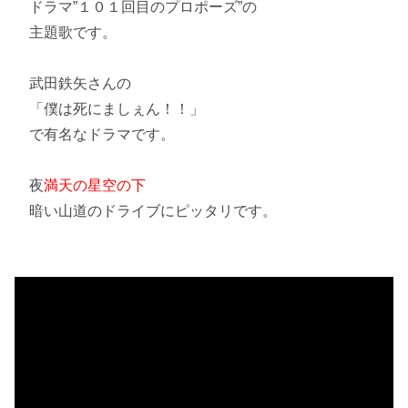
ドラマ”
１０１回目のプロポーズ
”の
主題歌です。
武田鉄矢さんの
「
僕は死にましぇん
！！」
で有名なドラマです。
夜
満天の星空の下
暗い山道のドライブにピッタリです。