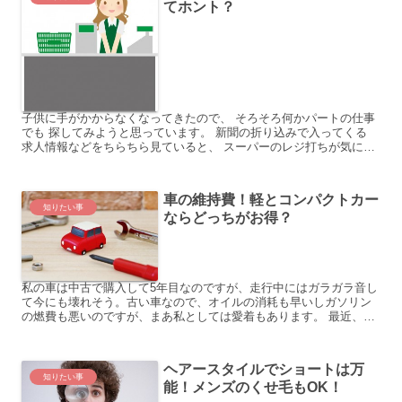
てホント？
子供に手がかからなくなってきたので、 そろそろ何かパートの仕事
でも 探してみようと思っています。 新聞の折り込みで入ってくる
求人情報などをちらちら見ていると、 スーパーのレジ打ちが気にな
ります。 久々の社会復帰にちょうど良さそうですが、 ...
車の維持費！軽とコンパクトカー
知りたい事
ならどっちがお得？
私の車は中古で購入して5年目なのですが、走行中にはガラガラ音し
て今にも壊れそう。古い車なので、オイルの消耗も早いしガソリン
の燃費も悪いのですが、まあ私としては愛着もあります。 最近、こ
の車に夫を乗せた時、次の車検は取らずに新しい車を購入しよ...
ヘアースタイルでショートは万
知りたい事
能！メンズのくせ毛もOK！