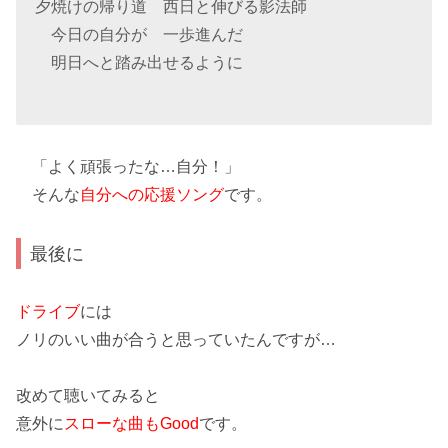
夕焼けの帰り道 西日と伸びる影法師
今日の自分が 一歩進んだ
明日へと踏み出せるように
「よく頑張ったな…自分！」
そんな
自分への応援ソング
です。
最後に
ドライブ
には
ノリのいい曲
が合うと思っていたんですが…
改めて聴いてみると
意外に
スローな曲もGood
です。