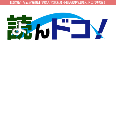
世迷言からムダ知識まで読んで忘れる今日の疑問は読んドコで解決！