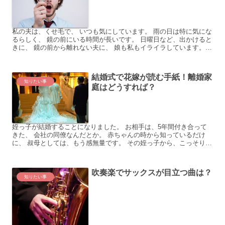
私の夫は、くせ毛で、 いつも気にしています。 雨の日は特に気にな
るらしく、 鏡の前にいる時間が長いです。 日曜日など、出かけると
きに、 鏡の前から離れない夫に、 娘も私もイライラしています。
「思い切って、髪を短くしたら？」 と聞いたら、 ...
結婚式で花嫁が読む手紙！離婚家
知りたい事
庭はどうすれば？
姪っ子が結婚することになりました。 お相手は、5年間付き合って
きた、 会社の同僚なんだとか。 赤ちゃんの時から知っているだけ
に、 叔母としては、もう感無量です。 その姪っ子から、こっそり相
談を受けたのは、 結婚式まであとひと月、という頃。 ...
吹奏楽でサックスが目立つ曲は？
知りたい事