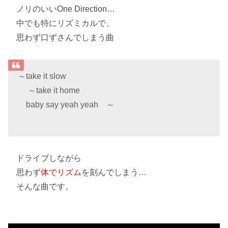
ノリのいい
One Direction
…
中でも特に
リズミカル
で、
思わず
口ずさんでしまう
曲
～take it slow
～take it home
baby say yeah yeah ～
ドライブしながら
思わず
体でリズム
を刻んでしまう…
そんな曲です。