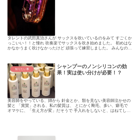
タレントの武田真治さんが サックスを吹いているのをみて すごくか
っこいい！！と憧れ 吹奏楽でサックスを吹き始めました。 初めはな
かなかうまく吹けなかったけど 頑張って練習しました。 みんなの足
を引っ張らない程度まで 上達したかな。 サックス...
シャンプーのノンシリコンの効
知りたい事
果！実は使い分けが必要！？
美容師をやっている、姉から 針金とか、類を見ない美容師泣かせの
髪と 「賞賛」される、私の髪質は、 とにかく剛毛、多い、癖毛で
オマケに、「生え方が変」だそうで 手入れをしないと、はねてしま
います。 それを、数か月に一度、縮毛矯正をかけ 髪自...