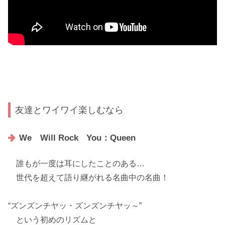
友達とワイワイ楽しむなら
We Will Rock You：Queen
誰もが一度は耳にしたことのある…
世代を超えて語り継がれる
名曲中の名曲！
“
ズンズンチヤッ・ズンズンチヤッ～
”
という初めのリズムと