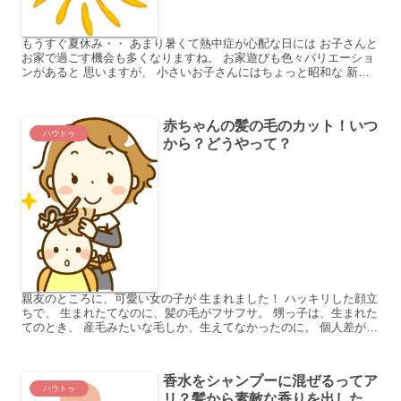
もうすぐ夏休み・・ あまり暑くて熱中症が心配な日には お子さんと
お家で過ごす機会も多くなりますね。 お家遊びも色々バリエーショ
ンがあると 思いますが、 小さいお子さんにはちょっと昭和な 新聞
紙を使った遊びが、意外とオススメです。 子どもも小...
赤ちゃんの髪の毛のカット！いつ
ハウトゥ
から？どうやって？
親友のところに、可愛い女の子が 生まれました！ ハッキリした顔立
ちで、 生まれたてなのに、髪の毛がフサフサ。 甥っ子は、生まれた
てのとき、 産毛みたいな毛しか、生えてなかったのに。 個人差がす
ごいですね。 親友は初めての子なので、 気になる...
香水をシャンプーに混ぜるってア
ハウトゥ
リ？髪から素敵な香りを出した