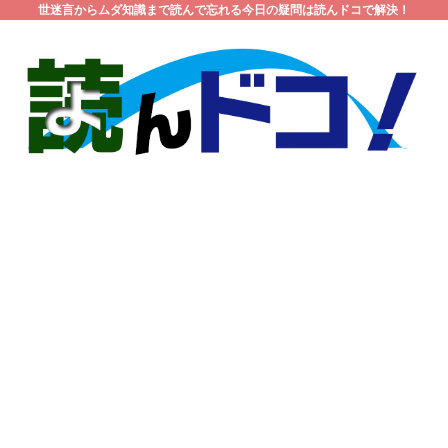
世迷言からムダ知識まで読んで忘れる今日の疑問は読んドコで解決！