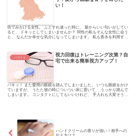
い！
街でみかける女性。 ふとすれ違った時に、 髪からいい匂いがしてい
ると、 ドキッとしてしまいませんか？ 同性の私もそんな女性に会う
と、 なんだか幸せな気分になってしまいます。 私も香水を利用する
こともありますが、 髪にはつけていません。 どう...
視力回復はトレーニング次第？自
ハウトゥ
宅で出来る簡単視力アップ！
パキッ！ また愛用の眼鏡を踏んでしまいました。 いつも眼鏡をかけ
ていますが、 うたた寝の時についつい床に置いて、 うっかり踏んで
しまいます。 コンタクトにしてもいいけれど、 手入れも大変そうだ
し、お金もかかるし。 視力を回復させるため、 レ...
ハンドクリームの香りが強い！相手への
伝え方は？