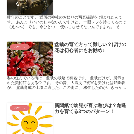
昨年のことです。 近所の神社のお祭りの写真撮影を 頼まれたんで
す。 あんまりいいのじゃないんですけど、 一眼レフを持ってるので
（えへへ） でも、今ひとつ、 使いこなせてないんですよね。 その
自覚はあるんです。でも……。 一眼レフ持ってても、...
盆栽の育て方って難しい？ぼけの
ハウトゥ
花は初心者にもお勧め♪
私の住んでいる街は、盆栽の栽培で有名です。 盆栽だけが、展示さ
れた美術館もある位です。 その昔、大震災で被害を受けた盆栽業者
が、 盆栽育成の土壌に適した、この街に、 移住したのが、きっかけ
だそうです。 そんなある日、ふとしたきっかけで、 知...
新聞紙で幼児が喜ぶ遊びは？創造
ハウトゥ
力を育てる3つのパターン！