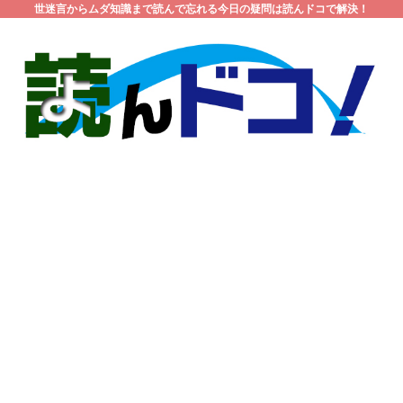
世迷言からムダ知識まで読んで忘れる今日の疑問は読んドコで解決！