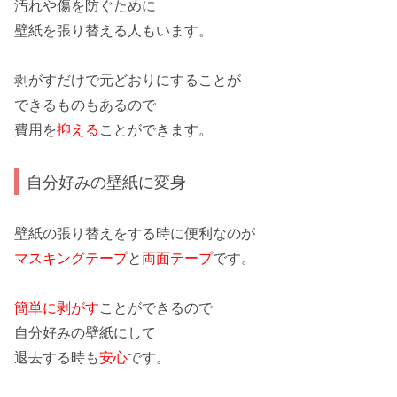
汚れ
や
傷
を防ぐために
壁紙を張り替える人もいます。
剥がすだけで
元どおり
にすることが
できるものもあるので
費用
を
抑える
ことができます。
自分好みの壁紙に変身
壁紙の張り替え
をする時に便利なのが
マスキングテープ
と
両面テープ
です。
簡単に剥がす
ことができるので
自分好みの壁紙にして
退去する時も
安心
です。