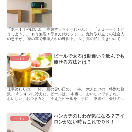
「あー！！やばいよ、 左頭すっちゃうじゃん！」 「ええーー！！ど
うしよう。。 もう無理！母さん代わって！」 免許取り立ての社会人
の息子が、 家の車で車庫入れの練習中、 助手席の私に泣きついてき
ました。 そう、運転初心者にとって核心は、 なん...
ビールで太るは勘違い？飲んでも
ハウトゥ
痩せる方法とは？
仕事終わりの、一杯。 夏の暑い日の、一杯。 大人だけの、特別な贅
沢。 キンキンに冷えた、ビールは、 本当に、おいしいですよね。
おいしい、おつまみと、 冷えたビールを、手に、 友達や、会社の仲
間と、 愚痴や、世間話をしたり、 家で、家族と、...
ハンカチのしわが気になる？アイ
ハウトゥ
ロンがない時もこれでＯＫ！