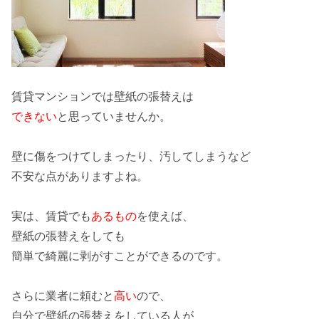
賃貸マンション
では
壁紙の張替え
は
できない
と思っていませんか。
壁に
傷
をつけてしまったり、汚してしまうなど
不安な点がありますよね。
実は、賃貸でも
あるもの
を使えば、
壁紙の張替えをしても
簡単で
綺麗に剥がすこと
ができるのです。
さらに業者に頼むと
高い
ので、
自分で
壁紙の張替えをしている人が