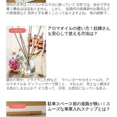
現代の大半は パソコンやスマホに頼っていて 日常では、自分で字を
書く機会はほぼありません。 しかし、 結婚式の祝儀袋やお葬式など
の香典袋など 意外と字を書くことってありますよね。 私の経験で
は、 友達の結婚式で芳名帳を書くことがあり、 「ど...
アロマオイルの使い方！妊婦さん
ハウトゥ
も安心して使える方法は？
疲れた時や、イライラした時など、 ラベンダーやカモミールの、ア
ロマオイルを ディフューザーで焚くと、 それらが、何となく解決す
る気がしませんか？ そう思って、日頃、お世話になっている友人に
新築祝いも兼ねて、アロマオイルと ディフューザーを...
駐車スペース前の道路が狭い！ス
ハウトゥ
ムーズな車庫入れステップとは？