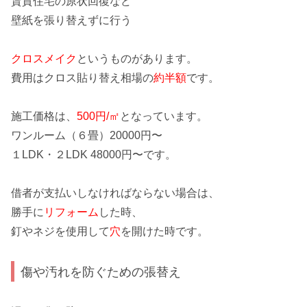
賃貸住宅
の原状回復など
壁紙を張り替えずに行う
クロスメイク
というものがあります。
費用はクロス貼り替え相場の
約半額
です。
施工価格は、
500円/㎡
となっています。
ワンルーム（６畳）20000円〜
１LDK・２LDK 48000円〜です。
借者が
支払いしなければならない
場合は、
勝手に
リフォーム
した時、
釘やネジを使用して
穴
を開けた時です。
傷や汚れを防ぐための張替え