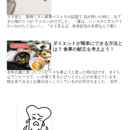
ママ友と、面倒くさい家事ベスト５の話題で 花が咲いた時に、出て
きた物の１つが アイロンがけでした。 『夏は、ハンカチにすらアイ
ロンかけたくない！』 『そう言えば、単身赴任の旦那なんて家に
アイロンがないはずなのに、どうしてるんだろ？』 シ...
ダイエットが簡単にできる方法と
ハウトゥ
は？ 食事の献立を考えよう！
去年の夏に買ったワンピースを着ようと思った時の話です。タイト
なワンピースで、いざ着て見るとびっくりしたのを覚えています。
鏡を見てみるとお腹がぽっこりしているのが目立ちました。 去年と
比べて体重が増えてしまい、流石にこの姿ではこのワンピースは...