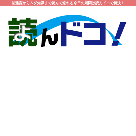
世迷言からムダ知識まで読んで忘れる今日の疑問は読んドコで解決！