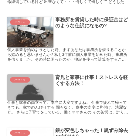
命練習しているけど 出来なくて・・・悔しくて悔しくて どうしたら
良いだろうか？ そういえば、バンドをやってる友人が...
事務所を賃貸した時に保証金はど
ハウトゥ
のような仕訳になるの?
個人事業を始めようとした時、まずあなたは事務所を借りることか
ら始めると思いませんか? 私も3年前に個人事業を始めた時、事務所
を借りました。その時に困ったのが、簿記を使って計算をすること
です。その時に初めて知った言葉は、仕訳です。 そこからわ...
育児と家事に仕事！ストレスを軽
ハウトゥ
くする方法！
仕事と家事の両立って、本当に大変ですよね。 仕事で疲れて帰って
きても、家でのんびりする 間もなく、食事の支度に片付け、洗濯な
ど。 さらに子育てをしている、働くママさんの その苦労は、計り知
れません。 私は、出産を機に、仕事を辞めましたが、 ...
銀が変色しちゃった！黒ずみ除去
ハウトゥ