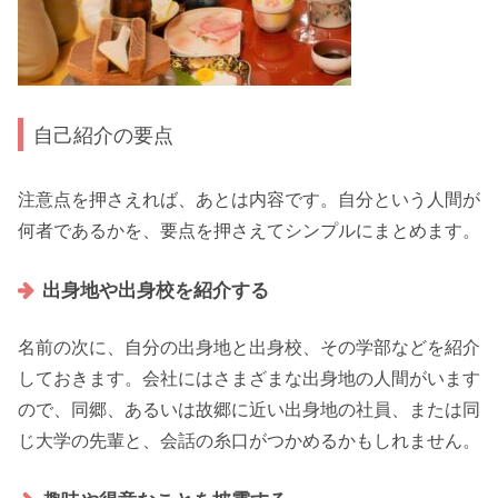
自己紹介の要点
注意点
を押さえれば、あとは
内容
です。自分という人間が
何者であるかを、
要点を押さえてシンプル
にまとめます。
出身地や出身校を紹介する
名前の次に、自分の
出身地と出身校
、その
学部
などを紹介
しておきます。会社にはさまざまな出身地の人間がいます
ので、
同郷
、あるいは故郷に近い出身地の社員、または同
じ大学の先輩と、
会話の糸口
がつかめるかもしれません。