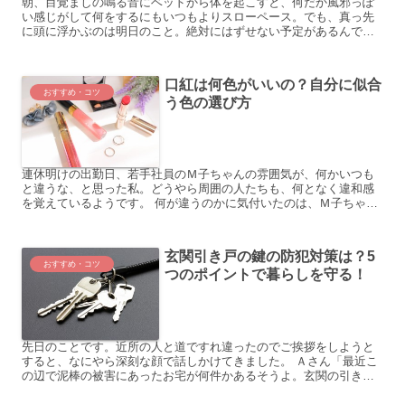
朝、目覚ましの鳴る音にベッドから体を起こすと、何だか風邪っぽ
い感じがして何をするにもいつもよりスローペース。でも、真っ先
に頭に浮かぶのは明日のこと。絶対にはずせない予定があるんで
す。 今、朝の段階でこの具合だと明日の日中の体調がどうなるや
ら...
口紅は何色がいいの？自分に似合
おすすめ・コツ
う色の選び方
連休明けの出勤日、若手社員のＭ子ちゃんの雰囲気が、何かいつも
と違うな、と思った私。どうやら周囲の人たちも、何となく違和感
を覚えているようです。 何が違うのかに気付いたのは、Ｍ子ちゃん
の顔を正面から見た時です。あ、口紅の色が違う。Ｍ子ちゃんは...
玄関引き戸の鍵の防犯対策は？5
おすすめ・コツ
つのポイントで暮らしを守る！
先日のことです。近所の人と道ですれ違ったのでご挨拶をしようと
すると、なにやら深刻な顔で話しかけてきました。 Ａさん「最近こ
の辺で泥棒の被害にあったお宅が何件かあるそうよ。玄関の引き戸
の鍵がピッキングされていたり、鍵の内側にあるつまみ、あれな...