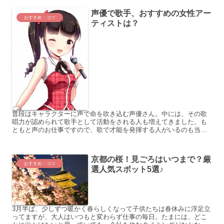
声優で歌手、おすすめの女性アー
おすすめ・コツ
ティストは？
普段はキャラクターに声で命を吹き込む声優さん。中には、その歌
唱力が認められて歌手として活動をされる人も増えてきました。も
ともと声のお仕事ですので、歌で才能を発揮する人がいるのも当然
といえば当然。 お名前を挙げるときりがないほどですが、最近音...
京都の桜！見ごろはいつまで？厳
おすすめ・コツ
選人気スポット5選♪
3月半ば、少しずつ暖かく春らしくなって子供たちは春休みに浮足立
ってますが、大人はいつもと変わらず仕事の毎日。たまには、どこ