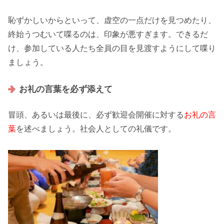
恥ずかしいからといって、
虚空の一点
だけを見つめたり、
終始
うつむいて
喋るのは、
印象
が悪すぎます。できるだ
け、参加している人たち
全員の目
を見渡すようにして喋り
ましょう。
お礼の言葉を必ず添えて
冒頭、あるいは最後に、必ず
歓迎会開催
に対する
お礼の言
葉
を述べましょう。
社会人としての礼儀
です。