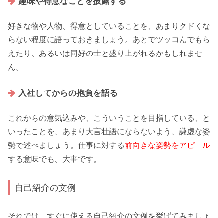
趣味や得意なことを披露する
好きな物や人物
、
得意としているこ
とを、あまりクドくな
らない程度に語っておきましょう。あとでツッコんでもら
えたり、あるいは
同好の士
と盛り上がれるかもしれませ
ん。
入社してからの抱負を語る
これからの
意気込み
や、こういうことを
目指している
、と
いったことを、あまり大言壮語にならないよう、
謙虚な姿
勢
で述べましょう。仕事に対する
前向きな姿勢をアピール
する意味でも、大事です。
自己紹介の文例
それでは、すぐに使える
自己紹介の文例
を挙げてみましょ