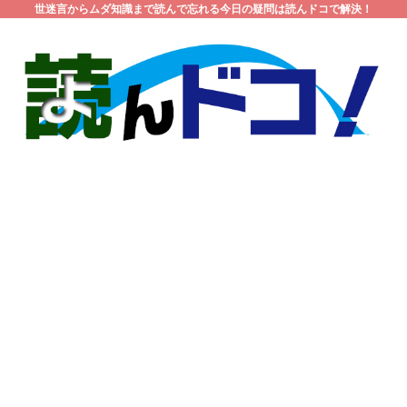
世迷言からムダ知識まで読んで忘れる今日の疑問は読んドコで解決！