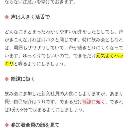
ならない
注意点
を挙げておきます。
声は大きく活舌で
どんなにまとまった
わかりやすい紹介
をしたとしても、
声
がきこえなければ
口パク
と同じです。特に
飲み会
ともなれ
ば、周囲もザワザワしていて、
声が聴きとりにくく
なって
います。
ゆっくり
でもいいので、できるだけ
元気よくハッ
キリ
と喋るようにしましょう。
簡潔に短く
飲み会
に参加した
新入社員の人数
にもよりますが、あまり
長い自己紹介
は
ＮＧ
です。できるだけ
簡潔に短く
、できれ
ば
1分か2分
で収まるようにしましょう。
参加者全員の顔を見て