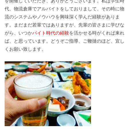
を開催していただき、ありがとうございます。私は学生時
代、
物流倉庫
でアルバイトをしておりまして、その時に
物
流のシステムやノウハウ
を興味深く学んだ経験がありま
す。まだまだ
若輩
ではありますが、先輩の皆さまに学びな
がら、いつか
バイト時代の経験
を活かせる時がくれば来れ
ば、と思っています。どうぞご指導、ご鞭撻のほど、宜し
くお願い致します。