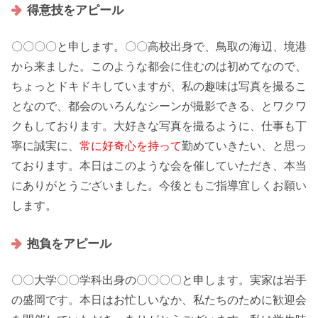
得意技をアピール
〇〇〇〇と申します。〇〇高校出身で、鳥取の海辺、境港
から来ました。このような
都会
に住むのは初めてなので、
ちょっとドキドキしていますが、私の趣味は
写真を撮るこ
と
なので、都会の
いろんなシーン
が撮影できる、とワクワ
クもしております。大好きな写真を撮るように、仕事も丁
寧に誠実に、
常に好奇心を持って
勤めていきたい、と思っ
ております。本日は
このような会
を催していただき、本当
にありがとうございました。今後とも
ご指導
宜しくお願い
します。
抱負をアピール
〇〇大学〇〇学科出身の〇〇〇〇と申します。実家は岩手
の盛岡です。本日はお忙しいなか、私たちのために
歓迎会