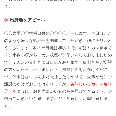
う。
出身地をアピール
〇〇大学〇〇学科出身の〇〇〇〇と申します。本日は、こ
のような
盛大な歓迎会
を開催していただき、誠にありがと
うございます。私の
出身地
は和歌山で、家は
ミカン農家
で
す。小さい頃から
ミカン収穫の手伝い
をしておりましたの
で、
ミカンの目利き
には自信があります。目利きを
ご所望
の方
がいらっしゃいましたら、是非お声をおかけくださ
い。仕事はなにぶんまだ入社したばかりで、先輩がたに
ご
迷惑
のかけどおしではありますが、
美味しいミカンを選り
分ける
ように、お客様に
いいものをお届け
できるよう、頑
張っていきたいと思います。どうぞ宜しくお願い致しま
す。