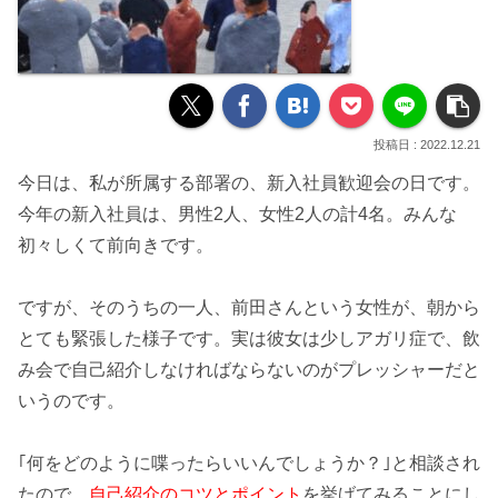
2022.12.21
今日は、私が所属する部署の、
新入社員歓迎会
の日です。
今年の
新入社員
は、男性2人、女性2人の計4名。みんな
初々しくて前向きです。
ですが、そのうちの一人、前田さんという女性が、朝から
とても
緊張した様子
です。実は彼女は少し
アガリ症
で、
飲
み会で自己紹介
しなければならないのが
プレッシャー
だと
いうのです。
｢
何をどのように
喋ったらいいんでしょうか？｣と相談され
たので、
自己紹介のコツとポイント
を挙げてみることにし