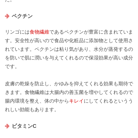
ペクチン
リンゴには
食物繊維
である
ペクチン
が豊富に含まれていま
す。安全性が高いので食品や化粧品に添加物として使用さ
れています。ペクチンは粘り気があり、水分が蒸発するの
を防いで肌に潤いを与えてくれるので
保湿効果
が高い成分
です。
皮膚の
乾燥
を防止し、かゆみを抑えてくれる効果も期待で
きます。食物繊維は大腸内の
善玉菌
を増やしてくれるので
腸内環境
を整え、体の中から
キレイ
にしてくれるというう
れしい効能もあります。
ビタミンC