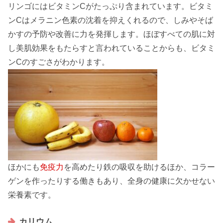
リンゴには
ビタミンC
がたっぷり含まれています。ビタミ
ンCはメラニン色素の沈着を抑えくれるので、
しみ
や
そば
かす
の予防や改善に力を発揮します。ほぼすべての肌に対
し
美肌効果
をもたらすと言われていることからも、ビタミ
ンCのすごさがわかります。
ほかにも
免疫力
を高めたり鉄の吸収を助けるほか、
コラー
ゲン
を作ったりする働きもあり、全身の健康に欠かせない
栄養素です。
カリウム