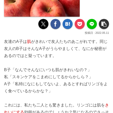
2022.05.11
友達のA子は
肌
が
きれい
で友人たちのあこがれです。同じ
友人のB子はそんなA子がうらやましくて、なにか
秘密
が
あるのではと疑っています。
B子「なんでそんなにいつも肌がきれいなの？」
私「スキンケアをこまめにしてるからかしら？」
A子「私特になにもしてないよ、あるとすれば
リンゴ
をよ
く食べているからかな？」
これには、私たち二人とも驚きました。リンゴには肌を
き
れいにする
効能
があるのでしょうか？気になるのでさっそ