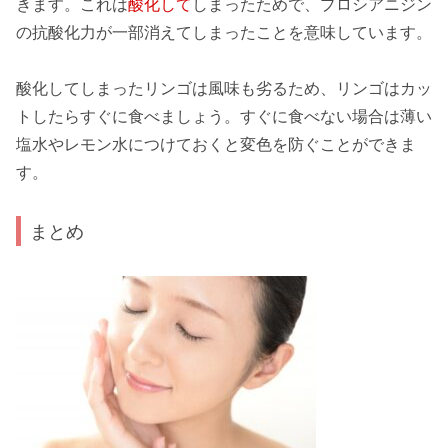
きます。これは
酸化して
しまったためで、プロシアニジン
の抗酸化力が一部消えてしまったことを意味しています。
酸化してしまったリンゴは風味も劣るため、リンゴは
カッ
ト
したら
すぐ
に食べましょう。すぐに食べない場合は
薄い
塩水
や
レモン水
につけておくと変色を防ぐことができま
す。
まとめ