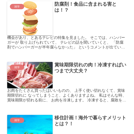
防腐剤！食品に含まれる害と
雑学
は！？
機会があり、とあるテレビの特集を見ました。 そこでは、ハンバー
ガーが 取り上げられていて、 テレビの話を聞いていくと、 「防腐
剤でハンバーガーが半年腐らなかった」 というコメントが出ていま
した。 一緒にテレビを見ていた母が言いました。 「こ...
賞味期限切れの肉！冷凍すればい
雑学
つまで大丈夫？
お肉をたくさん買ったはいいものの、 上手く使い切れなくて、賞味
期限切れに なってしまうこと、よくありますよね。 私はそんな時、
賞味期限が切れる前に、 お肉を冷凍します。 冷凍すると、腐敗を遅
らせることができるので、 賞味期限が切れても、食べ...
移住計画！海外で暮らすメリット
雑学
とは？！