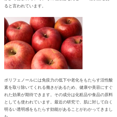
ると言われています。
ポリフェノールには免疫力の低下や老化をもたらす
活性酸
素
を取り除いてくれる働きがあるため、
健康
や
美容
にすぐ
れた効果が期待できます。その成分は化粧品や食品の原料
としても使われています。最近の研究で、肌に対して白く
明るい透明感をもたらす
効能
があることがわかってきまし
た。