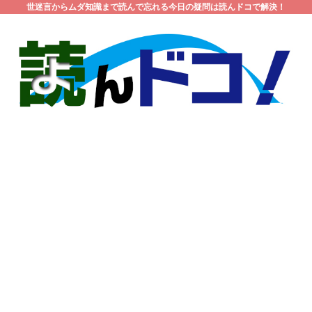
世迷言からムダ知識まで読んで忘れる今日の疑問は読んドコで解決！