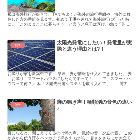
私は海外旅行が好きで、TVでもよくが海外の旅行番組や、海外に移
住した方の番組を見ます。初めて子供を連れて海外旅行に行った時
に、「このままここに暮らそう」と言うと息子は喜び、娘は「英語
が話せないから、英語が話せるようになったら住もう」と言った...
太陽光発電にしたい！発電量が実
雑学
際と違う理由とは?！
お隣りが家を新築中です。 早速、妻が情報を仕入れてきました。 妻
「お隣り、スマートハウスにしたんですって！ で、スマートハ
ウスって何？」 私「太陽光発電システムを取り入れて、 電力を
まかない、CO2を削減をする、 エコな住宅の...
蝉の鳴き声！種類別の音色の違い
雑学
♪
夏になると、聞こえてくるのは蝉の声、 風鈴の音、夕立の音。 こめ
かみから伝う汗をハンカチで押さえ ながら、暑さをさらにかき立て