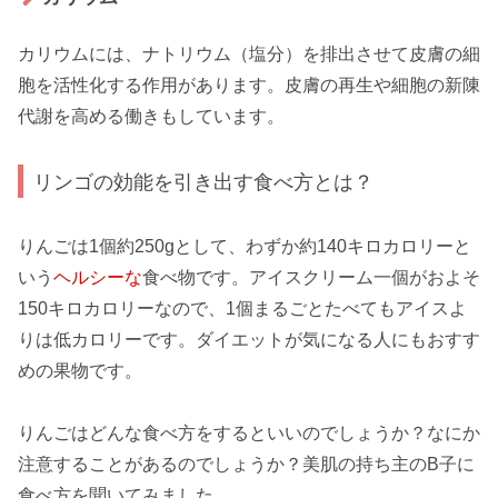
カリウムには、ナトリウム（塩分）を排出させて皮膚の
細
胞を活性化
する作用があります。皮膚の
再生
や細胞の
新陳
代謝
を高める働きもしています。
リンゴの効能を引き出す食べ方とは？
りんごは1個約250gとして、わずか約140キロカロリーと
いう
ヘルシーな
食べ物です。アイスクリーム一個がおよそ
150キロカロリーなので、1個まるごとたべてもアイスよ
りは低カロリーです。
ダイエット
が気になる人にもおすす
めの果物です。
りんごはどんな食べ方をするといいのでしょうか？なにか
注意することがあるのでしょうか？美肌の持ち主のB子に
食べ方を聞いてみました。