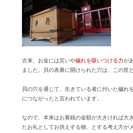
古来、お金には災いや
穢れを吸いつける力
が
ました。貝の表裏に開けられた穴は、
この世
貝の穴を通じて、生きている者に付いた穢れ
につながったと言われています。
なので、本来は
お賽銭の金額
が大きければ大
たお礼として
お供えする物
、とする考え方が