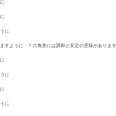
に
に
うに
ますように ＊六角形には調和と安定の意味がありま
に
うに
に
うに