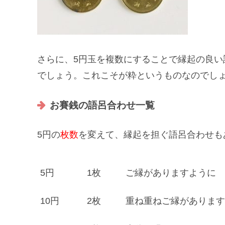
さらに、
5円玉を複数
にすることで縁起の良い
でしょう。これこそが
粋
というものなのでし
お賽銭の語呂合わせ一覧
5円の
枚数
を変えて、
縁起を担ぐ語呂合わせ
も
5円
1枚
ご縁がありますように
10円
2枚
重ね重ねご縁があります