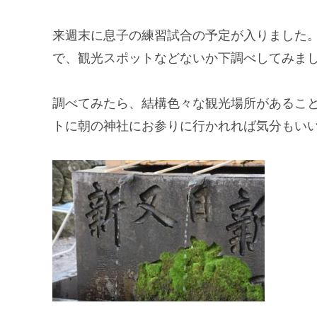
来週末に息子の練習試合の
予定
が入りました
で、
観光スポット
などないか下調べしてみま
調べてみたら、結構色々な観光場所があるこ
トに朝の神社に
お参り
に行かれれば気分もい