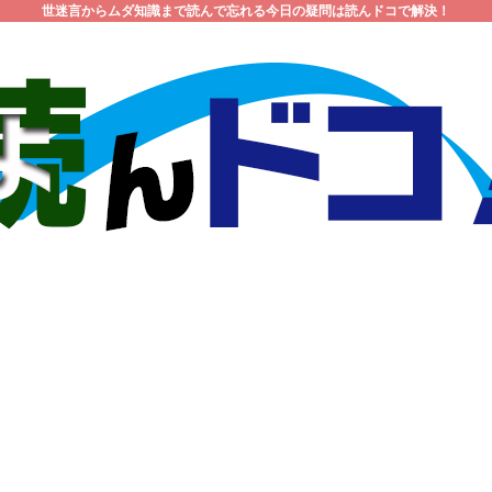
世迷言からムダ知識まで読んで忘れる今日の疑問は読んドコで解決！