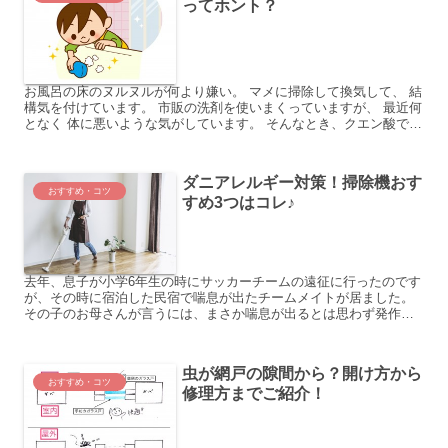
ってホント？
お風呂の床のヌルヌルが何より嫌い。 マメに掃除して換気して、 結
構気を付けています。 市販の洗剤を使いまくっていますが、 最近何
となく 体に悪いような気がしています。 そんなとき、クエン酸でキ
レイに お掃除できるという噂を聞きました。 クエ...
ダニアレルギー対策！掃除機おす
おすすめ・コツ
すめ3つはコレ♪
去年、息子が小学6年生の時にサッカーチームの遠征に行ったのです
が、その時に宿泊した民宿で喘息が出たチームメイトが居ました。
その子のお母さんが言うには、まさか喘息が出るとは思わず発作用
の薬を持たせるのを忘れていた、とのことでした。 「喘息の原...
虫が網戸の隙間から？開け方から
おすすめ・コツ
修理方までご紹介！