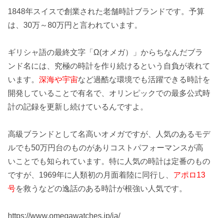
1848年スイスで創業された老舗時計ブランドです。予算
は、
30万～80万円
と言われています。
ギリシャ語の最終文字「Ω(オメガ）」からちなんだブラ
ンド名には、究極の時計を作り続けるという自負が表れて
います。
深海や宇宙
など過酷な環境でも活躍できる時計を
開発していることで有名で、オリンピックでの
最多公式時
計
の記録を更新し続けているんですよ。
高級ブランドとして名高いオメガですが、人気のあるモデ
ルでも50万円台のものがあり
コストパフォーマンスが高
い
ことでも知られています。特に人気の時計は定番のもの
ですが、1969年に人類初の月面着陸に同行し、
アポロ13
号
を救うなどの逸話のある時計が根強い人気です。
https://www.omegawatches.jp/ja/