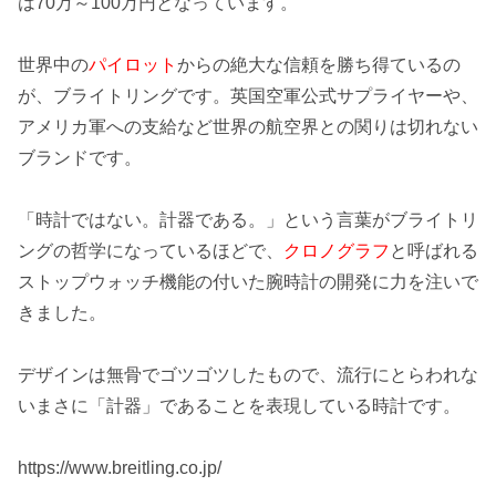
は
70万～100万円
となっています。
世界中の
パイロット
からの絶大な信頼を勝ち得ているの
が、ブライトリングです。英国空軍公式サプライヤーや、
アメリカ軍への支給など世界の航空界との関りは切れない
ブランドです。
「時計ではない。
計器である。
」という言葉がブライトリ
ングの哲学になっているほどで、
クロノグラフ
と呼ばれる
ストップウォッチ機能の付いた腕時計の開発に力を注いで
きました。
デザインは
無骨でゴツゴツ
したもので、流行にとらわれな
いまさに「計器」であることを表現している時計です。
https://www.breitling.co.jp/