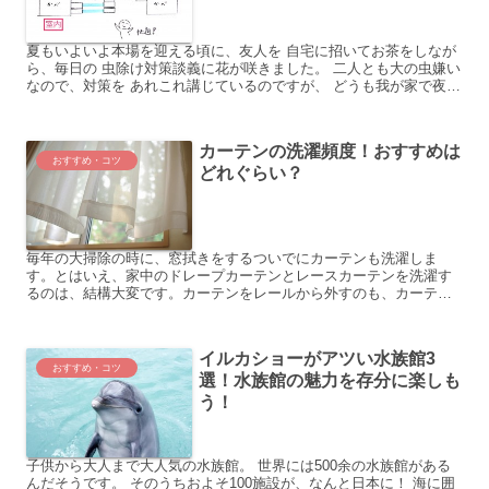
夏もいよいよ本場を迎える頃に、友人を 自宅に招いてお茶をしなが
ら、毎日の 虫除け対策談義に花が咲きました。 二人とも大の虫嫌い
なので、対策を あれこれ講じているのですが、 どうも我が家で夜に
虫が侵入している 気配がすると友人に相談すると、 ...
カーテンの洗濯頻度！おすすめは
おすすめ・コツ
どれぐらい？
毎年の大掃除の時に、窓拭きをするついでにカーテンも洗濯しま
す。とはいえ、家中のドレープカーテンとレースカーテンを洗濯す
るのは、結構大変です。カーテンをレールから外すのも、カーテン
フックを一つずつ取っては何度も洗濯機を回すのも、干すの
も・・・...
イルカショーがアツい水族館3
おすすめ・コツ
選！水族館の魅力を存分に楽しも
う！
子供から大人まで大人気の水族館。 世界には500余の水族館がある
んだそうです。 そのうちおよそ100施設が、なんと日本に！ 海に囲