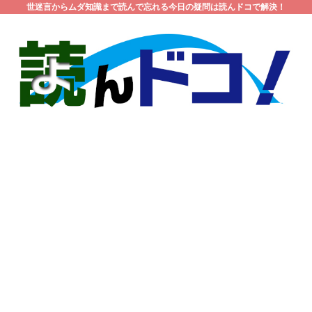
世迷言からムダ知識まで読んで忘れる今日の疑問は読んドコで解決！