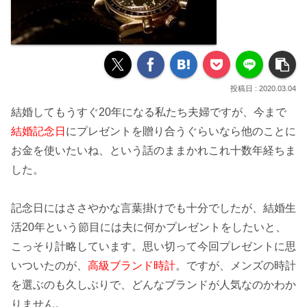
2020.03.04
結婚してもうすぐ20年になる私たち夫婦ですが、今まで
結婚記念日
にプレゼントを贈り合うぐらいなら他のことに
お金を使いたいね、という話のままかれこれ十数年経ちま
した。
記念日にはささやかな言葉掛けでも十分でしたが、結婚生
活20年という節目には夫に何か
プレゼント
をしたいと、
こっそり計略しています。思い切って今回プレゼントに思
いついたのが、
高級ブランド時計
。ですが、メンズの時計
を選ぶのも久しぶりで、どんなブランドが
人気
なのかわか
りません。