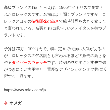
高級ブランドの時計と言えば、1905年
イギリス
で創業さ
れたロレックスです。名前はよく聞くブランドですが、ロ
レックスはその
技術開発の高さ
で腕時計界を大きく変えた
と言われている、名実ともに輝かしいステイタスを持つブ
ランドです。
予算は
70万～100万円
で、特に定番で根強い人気があるの
が、ロレックスの代名詞とも言われるほどの販売の高さを
誇る
ダイバーズウォッチ
です。時刻の見やすさと丈夫で傷
がつきにくい実用性と、重厚なデザインが
オンオフ
共に活
躍する一品です。
https://www.rolex.com/ja
オメガ