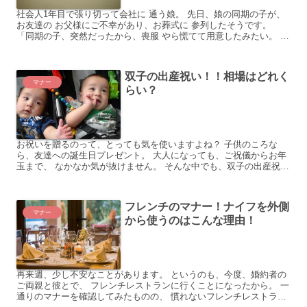
社会人1年目で張り切って会社に 通う娘。 先日、娘の同期の子が、
お友達の お父様にご不幸があり、お葬式に 参列したそうです。
「同期の子、突然だったから、喪服 やら慌てて用意したみたい。 私
も、いざという時の為に準備して おいた方が良いかな...
双子の出産祝い！！相場はどれく
マナー
らい？
お祝いを贈るのって、とっても気を使いますよね？ 子供のころな
ら、友達への誕生日プレゼント。 大人になっても、ご祝儀からお年
玉まで、 なかなか気が抜けません。 そんな中でも、双子の出産祝い
は、 頭を悩ませるものの、ひとつではないでしょうか？ ...
フレンチのマナー！ナイフを外側
マナー
から使うのはこんな理由！
再来週、少し不安なことがあります。 というのも、今度、婚約者の
ご両親と彼とで、 フレンチレストランに行くことになったから。 一
通りのマナーを確認してみたものの、 慣れないフレンチレストラン