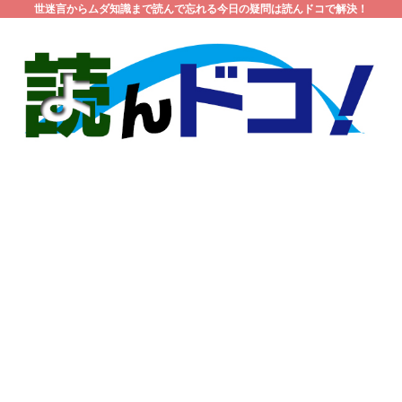
世迷言からムダ知識まで読んで忘れる今日の疑問は読んドコで解決！