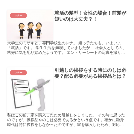
に、戦々恐々です。 彼のご両親に会うだけでも、緊張し...
就活の髪型！女性の場合！前髪が
マナー
短いのは大丈夫？！
大学生のミサキと、専門学校生のレナ。 姪っ子たちも、いよいよ
「就活」です。 学生生活を満喫していましたが、 社会人としての、
格好に気を配り始めたようです。 エントリーシートの写真を撮りに
行くのに 髪型を、整えたいようです。 写真の第一印象も...
引越しの挨拶をする時にのしは必
マナー
要？配る必要がある挨拶品とは？
私はこの前、家を購入したため引越しをしました。 その時に思った
のですが、挨拶品やのしは必要であるかという点です。確かに独身
時代は特に挨拶をしなかったのですが、家を購入したため、対応を
変えなければならないか迷っています。 気になった私は、母親...