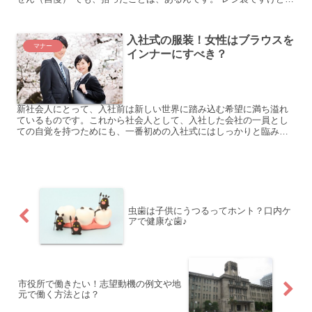
レジ袋には、お菓子とか食料品が いっぱい詰まって...
入社式の服装！女性はブラウスを
マナー
インナーにすべき？
新社会人にとって、入社前は新しい世界に踏み込む希望に満ち溢れ
ているものです。これから社会人として、入社した会社の一員とし
ての自覚を持つためにも、一番初めの入社式にはしっかりと臨みた
いところですよね。 とはいえ、新卒の入社式の経験など人生で何...
虫歯は子供にうつるってホント？口内ケ
アで健康な歯♪
市役所で働きたい！志望動機の例文や地
元で働く方法とは？