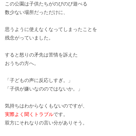
この公園は子供たちがのびのび遊べる
数少ない場所だっただけに、
思うように使えなくなってしまった
ことを
残念がっていました。
すると怒り
の矛先は苦情を訴えた
おうちの方へ
。
「子どもの声に
反応しすぎ
。」
「
子供が嫌い
なののではないか。」
気持ちはわからなくもないのですが、
実際よく聞くトラブル
です。
双方にそれなりの言い分
がありそう。