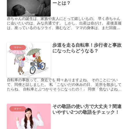
ーとは？
赤ちゃんの誕生は、家族や友人にとって嬉しいもの。 早く赤ちゃん
に会いたいのは、みな共通です。 しかし、出産は命がけ。 産後直後
は、座っているのもツライ、痛むなど、 ママの身体は、まだ回復し
ていません。 ママによっては、お見舞いが負担になるこ...
歩道を走る自転車！歩行者と事故
マナー
になったらどうなる？
自転車の事故って、身近でも 時々ありますよね。 そのことについ
て、同僚と話しました。 私「こないだの休みの日、 近所を散歩して
たらね、 自転車とぶつかりそうになったの！」 同僚「危ないよね。
わたしもぶつかりそうになったこと、 あるよ。」 ...
その敬語の使い方で大丈夫？間違
マナー
いやすい2つの敬語をチェック！