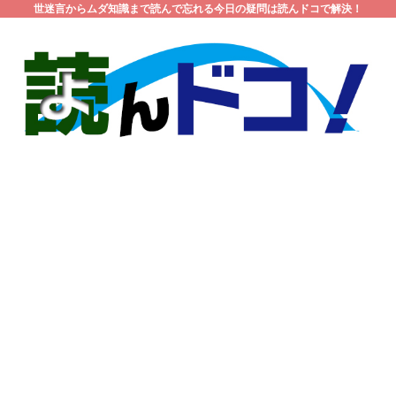
世迷言からムダ知識まで読んで忘れる今日の疑問は読んドコで解決！