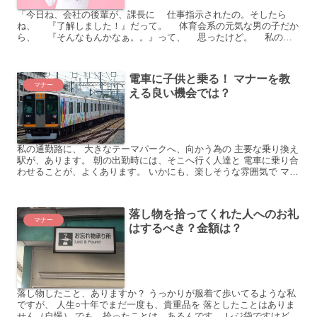
「今日ね、会社の後輩が、課長に 仕事指示されたの。そしたら
ね、 『了解しました！』だって。 体育会系の元気な男の子だか
ら、 『そんなもんかなぁ。。』って、 思ったけど。 私の方
がヒヤヒヤしたよ。 なんか軽い感じ。 違和感ある...
電車に子供と乗る！ マナーを教
マナー
える良い機会では？
私の通勤路に、 大きなテーマパークへ、向かう為の 主要な乗り換え
駅が、あります。 朝の出勤時には、そこへ行く人達と 電車に乗り合
わせることが、よくあります。 いかにも、楽しそうな雰囲気で マナ
ーもとても良いので、心の中で、 行ってらっしゃい...
落し物を拾ってくれた人へのお礼
マナー
はするべき？金額は？
落し物したこと、ありますか？ うっかりが服着て歩いてるような私
ですが、 人生○十年でまだ一度も、貴重品を 落としたことはありま
せん（自慢） でも、拾ったことは、あるんです。 レジ袋ですけど。