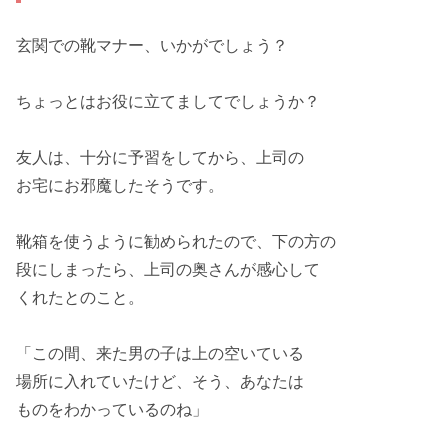
玄関での
靴マナー
、いかがでしょう？
ちょっとは
お役
に立てましてでしょうか？
友人は、十分に
予習
をしてから、上司の
お宅に
お邪魔
したそうです。
靴箱を
使うよう
に勧められたので、下の方の
段にしまったら、
上司の奥さん
が感心して
くれたとのこと。
「この間、来た男の子は
上の
空いている
場所に入れていたけど、そう、
あなた
は
ものを
わかっている
のね」