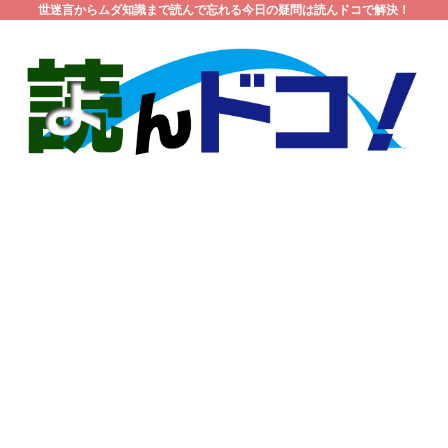
世迷言からムダ知識まで読んで忘れる今日の疑問は読んドコで解決！