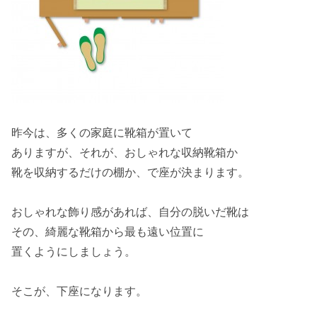
昨今は、多くの家庭に
靴箱
が置いて
ありますが、それが、おしゃれな
収納靴箱
か
靴を収納するだけの
棚
か、で
座
が決まります。
おしゃれな
飾り感
があれば、自分の脱いだ靴は
その、綺麗な靴箱から最も
遠い位置
に
置くようにしましょう。
そこが、
下座
になります。