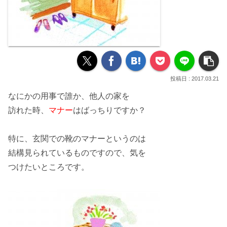
2017.03.21
なにかの
用事
で誰か、他人の家を
訪れた時、
マナー
はばっちりですか？
特に、
玄関
での靴のマナーというのは
結構
見られている
ものですので、気を
つけたいところです。