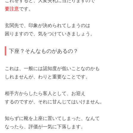
これをすると、
大変失礼
に当たりますので
要注意
です。
玄関先
で、印象が決められてしまうのは
困りますので、
気をつけて
いきましょう。
下座？そんなものがあるの？
これは、一般には認知度が
低い
ことなのかも
しれませんが、わりと
重要
なことです。
相手方からしたら
客人
として、お迎え
するの
ですが
、それに甘んじては
いけません
。
知らずに靴を
上座
に置いてしまった、なんて
なったら、評価が一気に
下落
します。