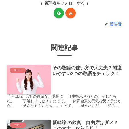
管理者をフォローする
管理者
関連記事
その敬語の使い方で大丈夫？間違
マナー
いやすい2つの敬語をチェック！
「今日ね、会社の後輩が、課長に 仕事指示されたの。そしたら
ね、 『了解しました！』だって。 体育会系の元気な男の子だか
ら、 『そんなもんかなぁ。。』って、 思ったけど。 私の方
がヒヤヒヤしたよ。 なんか軽い感じ。 違和感ある...
新幹線 の飲食 自由席はダメ？
マナー
このマナーならＯＫ！