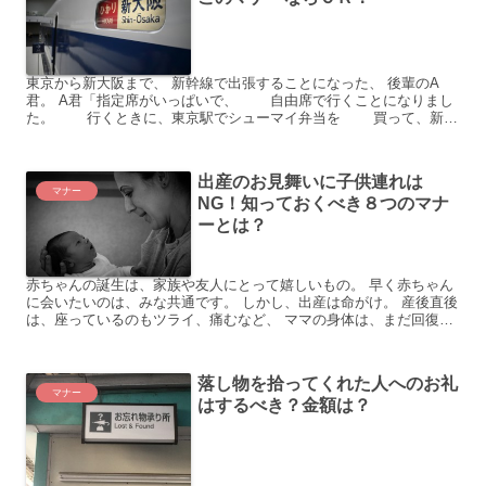
東京から新大阪まで、 新幹線で出張することになった、 後輩のA
君。 A君「指定席がいっぱいで、 自由席で行くことになりまし
た。 行くときに、東京駅でシューマイ弁当を 買って、新幹
線の車内で食べようと 思ってます。 いやあ...
出産のお見舞いに子供連れは
マナー
NG！知っておくべき８つのマナ
ーとは？
赤ちゃんの誕生は、家族や友人にとって嬉しいもの。 早く赤ちゃん
に会いたいのは、みな共通です。 しかし、出産は命がけ。 産後直後
は、座っているのもツライ、痛むなど、 ママの身体は、まだ回復し
ていません。 ママによっては、お見舞いが負担になるこ...
落し物を拾ってくれた人へのお礼
マナー
はするべき？金額は？