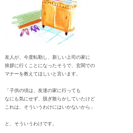
友人が、今度
転勤
し、新しい上司の家に
挨拶に行くことになったそうで、
玄関
での
マナーを
教えて
ほしいと言います。
「
子供
の頃は、
友達
の家に行っても
なにも気にせず、
脱ぎ散らかして
いたけど
これは、そういうわけにはいかないから」
と、そういうわけです。