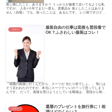
落し物したこと、ありますか？ うっかりが服着て歩いてるような私
ですが、 人生○十年でまだ一度も、貴重品を 落としたことはありま
せん（自慢） でも、拾ったことは、あるんです。 レジ袋ですけど。
レジ袋には、お菓子とか食料品が いっぱい詰まって...
服装自由の仕事は面接も普段着で
マナー
OK？ふさわしい服装はコレ！
「就職の面接に行くんだから、スーツが 当たり前でしょ。」 母には
そう言われたのですが、本当にスーツで いいの？って思ってしまう
んです。 だって、面接を受けようとしている職場は、 普段から制服
がないんです。 なのに、わざわざスーツで面接に行く...
還暦のプレゼントを旅行券に！相
マナー
場はどのくらい？