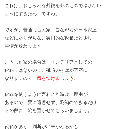
これは、おしゃれな
外観
を外のもので壊さない
ようにするため、ですね。
ですが、普通に
古民家
、昔ながらの
日本家屋
などにありがちな、
実用的
な靴箱だと少し
事情が
変わります
。
こうした家の場合は、
インテリア
としての
靴箱では
ない
ので、
靴箱のそば
が下座に
なりますので、
気をつけましょう
。
靴箱を
使うように
言われた時は、理由が
あるので、変に
遠慮
せず、靴箱のできるだけ
下の段
に、靴を置かせてもらいましょう。
靴箱
があり、判断が出来かねるかも