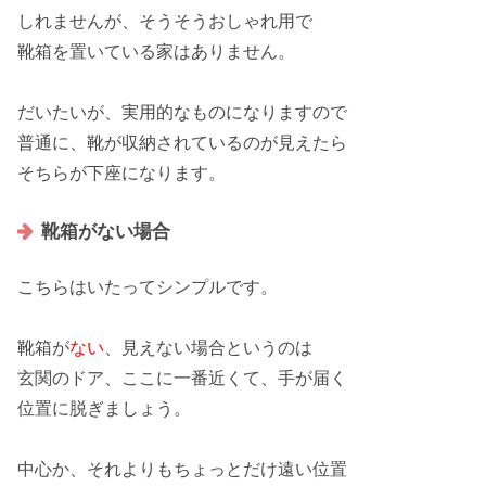
しれませんが、そうそう
おしゃれ用
で
靴箱を置いている家は
ありません
。
だいたいが、
実用的
なものになりますので
普通に、靴が
収納
されているのが見えたら
そちらが
下座
になります。
靴箱がない場合
こちらはいたって
シンプル
です。
靴箱が
ない
、見えない場合というのは
玄関の
ドア
、ここに一番
近くて
、
手が届く
位置に脱ぎましょう。
中心
か、それよりもちょっとだけ
遠い
位置