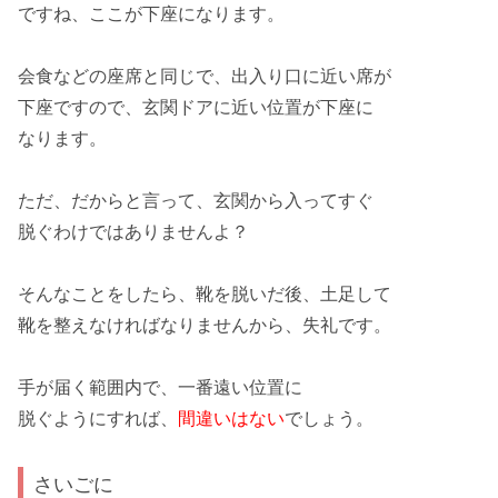
ですね、ここが
下座
になります。
会食
などの座席と同じで、出入り口に近い席が
下座
ですので、玄関ドアに近い位置が下座に
なります。
ただ、だからと言って、
玄関
から入ってすぐ
脱ぐわけでは
ありません
よ？
そんなことをしたら、靴を
脱いだ
後、
土足
して
靴を整えなければなりませんから、
失礼
です。
手が届く
範囲内で、
一番遠い
位置に
脱ぐようにすれば、
間違いはない
でしょう。
さいごに