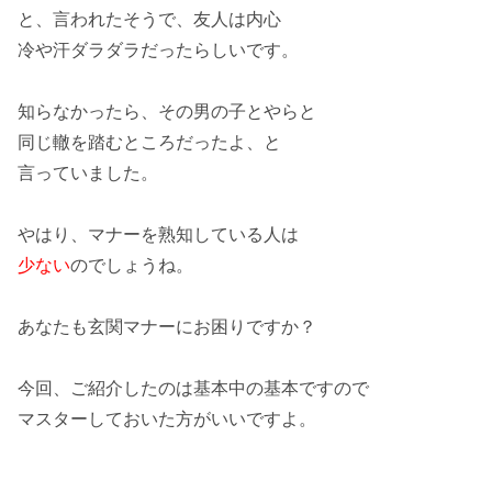
と、言われたそうで、友人は
内心
冷や汗
ダラダラ
だったらしいです。
知らなかったら、その
男の子
とやらと
同じ轍を踏む
ところだったよ、と
言っていました。
やはり、マナーを
熟知
している人は
少ない
のでしょうね。
あなたも
玄関マナー
にお困りですか？
今回、ご紹介したのは
基本中の基本
ですので
マスター
しておいた方がいいですよ。