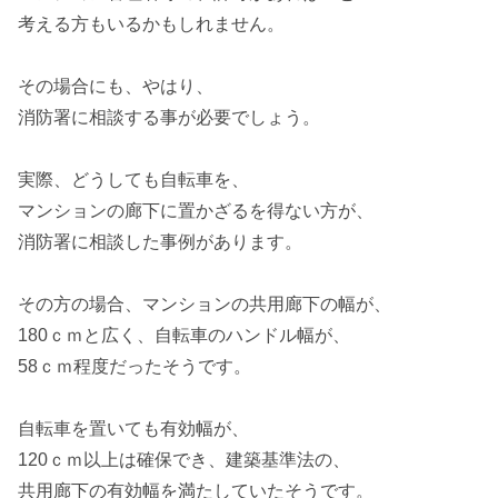
考える方もいるかもしれません。
その場合にも、やはり、
消防署に相談する事が必要でしょう。
実際、どうしても
自転車
を、
マンション
の
廊下
に置かざるを得ない方が、
消防署に相談した事例があります。
その方の場合、
マンション
の共用
廊下
の幅が、
180ｃｍと広く、自転車のハンドル幅が、
58ｃｍ程度だったそうです。
自転車
を置いても有効幅が、
120ｃｍ以上は確保でき、
建築基準法
の、
共用廊下の有効幅を満たしていたそうです。