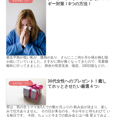
おすすめ・コツ
ギー対策！8つの方法！
最近平熱が低い私が、微熱があり、さらにここ何か月か痰が絡む咳
が続いていていました。さすがに肺が痛くなってきたので、耳鼻咽
喉科に行ってきました。 肺炎や気管支炎、喘息、100日咳などの
色々と検査をしました。後日結果を聞きに行くと、原因はなんと...
30代女性へのプレゼント！癒し
おすすめ・コツ
てホッとさせたい厳選４つ♪
実は、気の合うママ友5人での数か月ぶりの 飲み会が決まり、楽し
みで仕方ありません。 その日が来るのを、今か今かと待ちわびて い
る毎日です。 今回、ちょっと今までの飲み会とは一味 変えてみよ