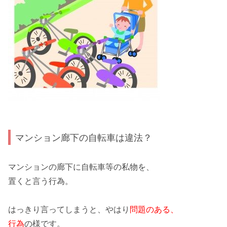
マンション廊下の自転車は違法？
マンション
の
廊下
に
自転車
等の私物を、
置くと言う行為。
はっきり言ってしまうと、やはり
問題のある、
行為
の様です。