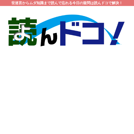
世迷言からムダ知識まで読んで忘れる今日の疑問は読んドコで解決！