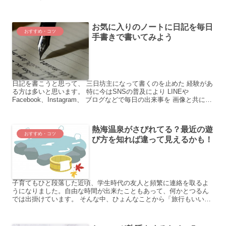
う、ということで、プレゼント 交換してみようという話...
お気に入りのノートに日記を毎日
おすすめ・コツ
手書きで書いてみよう
日記を書こうと思って、 三日坊主になって書くのを止めた 経験があ
る方は多いと思います。 特に今はSNSの普及により LINEや
Facebook、Instagram、 ブログなどで毎日の出来事を 画像と共に記
録する事が出来ます。 自分の出来事...
熱海温泉がさびれてる？最近の遊
おすすめ・コツ
び方を知れば違って見えるかも！
子育てもひと段落した近頃、学生時代の友人と頻繁に連絡を取るよ
うになりました。自由な時間が出来たこともあって、何かとつるん
では出掛けています。 そんな中、ひょんなことから「旅行もいい
ね！」ということに。若いころと違って、遠くに行くよりも近場
で...