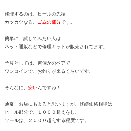
修理するのは、ヒールの
先端
カツカツなる、
ゴムの部分
です。
簡単
に、試してみたい人は
ネット通販
などで
修理キット
が販売されてます。
予算
としては、何個かのペアで
ワンコイン
で、お釣りが来るくらいです。
そんなに、
安い
んですね！
通常、お店にもよると思いますが、修繕価格相場は
ヒール部分で、
１０００超え
をし、
ソールは、
２０００超え
する程度です。