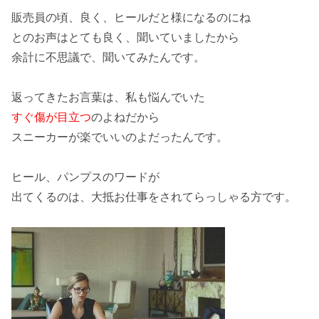
販売員の頃、良く、
ヒール
だと様になるのにね
とのお声は
とても良く
、聞いていましたから
余計に
不思議
で、聞いてみたんです。
返ってきたお言葉は、私も
悩んでいた
すぐ傷が目立つ
のよねだから
スニーカーが楽でいいのよだったんです。
ヒール
、
パンプス
のワードが
出てくるのは、大抵
お仕事
をされてらっしゃる方です。