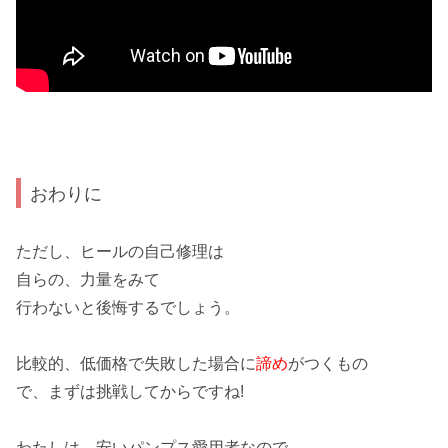
おわりに
ただし、ヒールの
自己修理
は
自らの、
力量
をみて
行わないと後悔するでしょう。
比較的、
低価格
で失敗した場合に
諦め
がつくもの
で、まずは挑戦してからですね!
わたしは、
安いパンプス
愛用者なので、