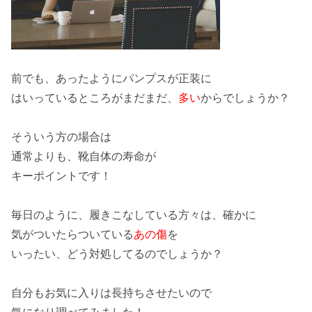
前でも、あったように
パンプス
が
正装
に
はいっているところがまだまだ、
多い
からでしょうか？
そういう方の場合は
通常よりも、
靴自体
の
寿命
が
キーポイント
です！
毎日のように、履きこなしている方々は、確かに
気がついたら
ついている
あの傷
を
いったい、どう
対処
してるのでしょうか？
自分も
お気に入り
は長持ちさせたいので