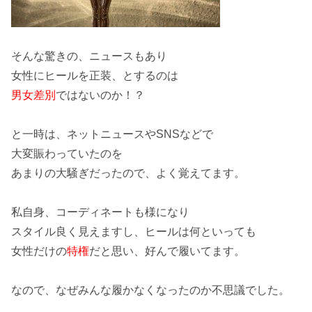
そんな
驚き
の、ニュースもあり
女性に
ヒール
を
正装
、とするのは
男女差別
ではないのか！？
と一時は、
ネットニュース
や
SNS
などで
大変
賑わって
いたのを
あまりの大騒ぎだったので、よく覚えてます。
私自身、
コーディネート
も様になり
スタイル良く
見えますし、
ヒール
は何といっても
女性だけの
特権
だと思い、好んで履いてます。
なので、なぜみんな
履かなくなった
のか不思議でした。