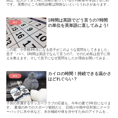
由は、恋人ができた時に性格があっているか判断基準を設けるため
です。 実際のところ相性診断は関係ないといううわさがあります。
今回はその理由を調べてみました。
1時間は英語でどう言うの?時間
雑学
の単位を英単語に直してみよう!
この前、小学校4年生になる息子がこのような質問をしてきました。
息子「パパ、1時間は英語でなんて言うの?」 そのため私は息子に答
えを教えます。そして息子になぜ質問をしたか理由を聞いてみます
と、担任の先生から5年生になったら英語の授業が始まる...
カイロの時間！持続できる温かさ
雑学
はどれぐらい？
子供の所属するサッカークラブの応援も、今年の夏で3年目になりま
す。 夏場の外でのスポーツ観戦だと、日焼けや熱中症対策にクーラ
ーバックに氷や水など、水分補給や体を冷やすためのアイテムを入
れておくのは必須です。こういったものも子供のために用意し...