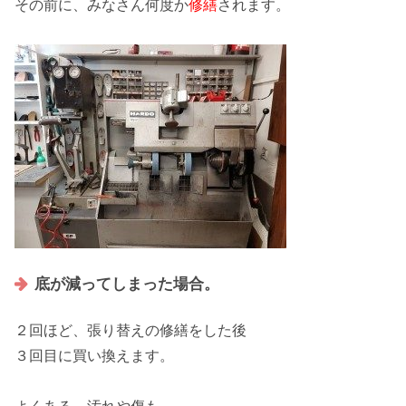
その前に、みなさん
何度
か
修繕
されます。
底が減ってしまった場合。
２回
ほど、張り替えの修繕をした後
３回目
に買い換えます。