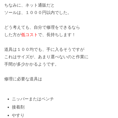
ちなみに、ネット通販だと
ソールは、
１０００円以内
でした。
どう考えても、自分で
修理
をできるなら
した方が
低コスト
で、長持ちします！
道具は
１００均
でも、手に入るそうですが
これはサイズが、あまり選べないのと作業に
手間
が多少かかるようです。
修理に必要な
道具
は
ニッパーまたはペンチ
接着剤
やすり