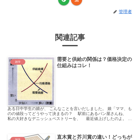
管理者
関連記事
需要と供給の関係は？価格決定の
雑学
仕組みはコレ！
ある日中学生の娘が、 こんなことを言いだしました。 娘「ママ、も
のの値段ってどうやって決まるの？ 駅前にあるパン屋さんね、
私の大好きなデニッシュペストリーを、 最近値上げしたのよ。
まえは100円だったのに、 きのう見たら120...
直木賞と芥川賞の違い！どっちが
雑学