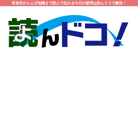
世迷言からムダ知識まで読んで忘れる今日の疑問は読んドコで解決！