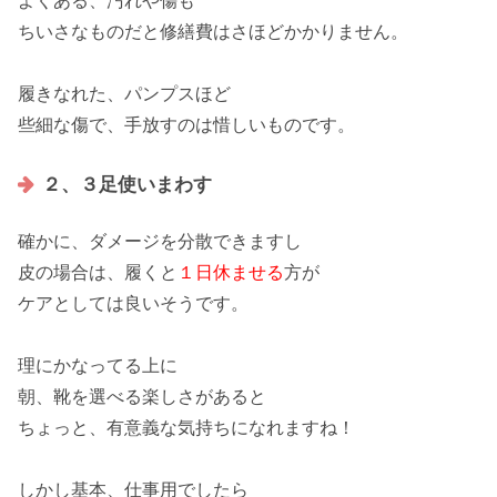
よくある、
汚れ
や
傷
も
ちいさなものだと
修繕費
はさほどかかりません。
履きなれた
、パンプスほど
些細な傷で、手放すのは
惜しい
ものです。
２、３足使いまわす
確かに、ダメージを
分散
できますし
皮の場合は、履くと
１日休ませる
方が
ケアとしては良いそうです。
理にかなってる上に
朝、靴を選べる
楽しさ
があると
ちょっと、
有意義
な気持ちになれますね！
しかし基本、
仕事用
でしたら