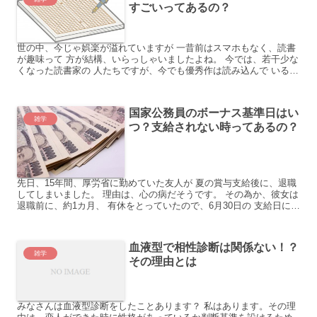
すごいってあるの？
世の中、今じゃ娯楽が溢れていますが 一昔前はスマホもなく、読書
が趣味って 方が結構、いらっしゃいましたよね。 今では、若干少な
くなった読書家の 人たちですが、今でも優秀作は読み込んで いるよ
うですよ。 「最近の本って、色々あって困るけどさ ...
国家公務員のボーナス基準日はい
雑学
つ？支給されない時ってあるの？
先日、15年間、厚労省に勤めていた友人が 夏の賞与支給後に、退職
してしまいました。 理由は、心の病だそうです。 その為か、彼女は
退職前に、約1カ月、 有休をとっていたので、6月30日の 支給日に
は、出勤していませんでした。 それでも、賞与、...
血液型で相性診断は関係ない！？
雑学
その理由とは
みなさんは血液型診断をしたことあります？ 私はあります。その理