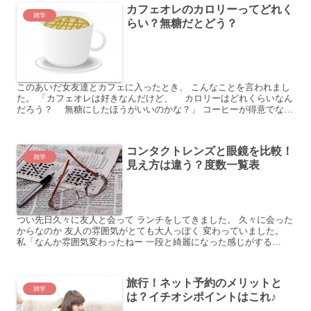
カフェオレのカロリーってどれく
雑学
らい？無糖だとどう？
このあいだ女友達とカフェに入ったとき、 こんなことを言われまし
た。 「カフェオレは好きなんだけど、 カロリーはどれくらいなん
だろう？ 無糖にしたほうがいいのかな？」 コーヒーが得意でない
人も飲みやすい カフェオレですが、たしかにカロリー...
コンタクトレンズと眼鏡を比較！
雑学
見え方は違う？度数一覧表
つい先日久々に友人と会って ランチをしてきました。 久々に会った
からなのか 友人の雰囲気がとても大人っぽく 変わっていました。
私「なんか雰囲気変わったねー 一段と綺麗になった感じがする
よ。」 友人「私、変えたんだけど・・ 気づかない？」 ...
旅行！ネット予約のメリットと
雑学
は？イチオシポイントはこれ♪