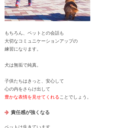
もちろん、
ペットとの会話
も
大切なコミュニケーションアップの
練習になります。
犬は無垢で純真。
子供たちはきっと、
安心
して
心の内をさらけ出して
豊かな表情を見せてくれる
ことでしょう。
責任感が強くなる
ペットは
生きています。