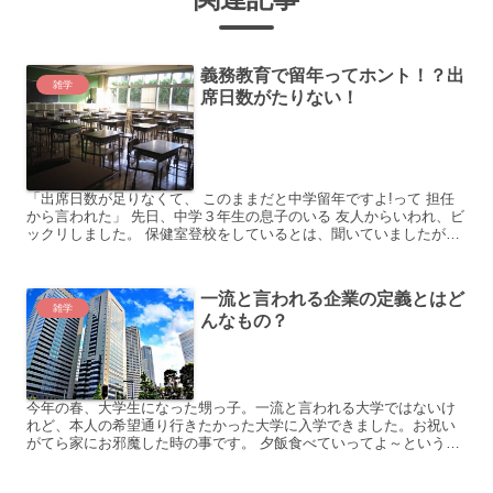
義務教育で留年ってホント！？出
雑学
席日数がたりない！
「出席日数が足りなくて、 このままだと中学留年ですよ!って 担任
から言われた」 先日、中学３年生の息子のいる 友人からいわれ、ビ
ックリしました。 保健室登校をしているとは、聞いていましたが、
実際は、それ以上に、 登校している日は、少なかっ...
一流と言われる企業の定義とはど
雑学
んなもの？
今年の春、大学生になった甥っ子。一流と言われる大学ではないけ
れど、本人の希望通り行きたかった大学に入学できました。お祝い
がてら家にお邪魔した時の事です。 夕飯食べていってよ～という義
姉の誘いを遠慮なく受け、楽しいひと時を過ごしていました。何...