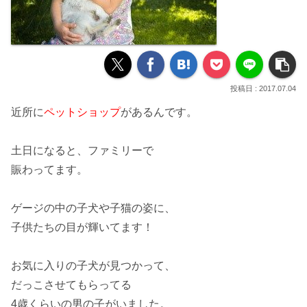
2017.07.04
近所に
ペットショップ
があるんです。
土日になると、
ファミリー
で
賑わってます。
ゲージの中の子犬や子猫の姿に、
子供たちの目が
輝いてます！
お気に入りの
子犬
が見つかって、
だっこ
させてもらってる
4歳くらいの男の子がいました。