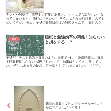
テレビや雑誌で、観光地の特集があると、 すぐにでも出かけたくな
ってしまいます。 旅行に行きたい！ そう、なかなか行けるものでも
ないですが。 先日、子供の参観日の後の雑談タイムで、 旅行の予約
が面倒だ、って話が出たんです。 「旅行の手配、ネッ...
睡眠と勉強効率の関係！知らない
雑学
と損をする！？
子供が、テスト勉強を毎日のように徹夜で 行い、睡眠時間は、毎日
３時間程度しかない 状態でした。 で、結果はというと、散々でし
た。 子供もあまりの結果に肩を落として しまいました。 「どうす
れば睡眠も取れて効率良く勉強 出来るのかな〜」と悩ん...
葬式の服装！女性のアクセサリーやネイ
ルにマスクはどうする？