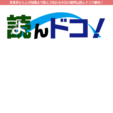
世迷言からムダ知識まで読んで忘れる今日の疑問は読んドコで解決！