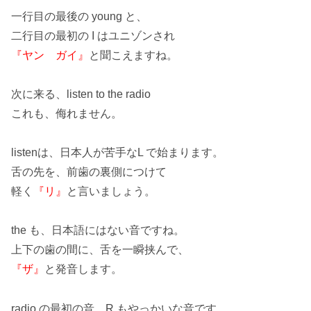
一行目の最後の young と、
二行目の最初の I はユニゾンされ
『ヤン ガイ』
と聞こえますね。
次に来る、listen to the radio
これも、侮れません。
listenは、
日本人が苦手なL
で始まります。
舌の先を、前歯の裏側につけて
軽く
『リ』
と言いましょう。
the
も、日本語にはない音ですね。
上下の歯の間に、舌を一瞬挟んで、
『ザ』
と発音します。
radio の最初の音、
R
もやっかいな音です。