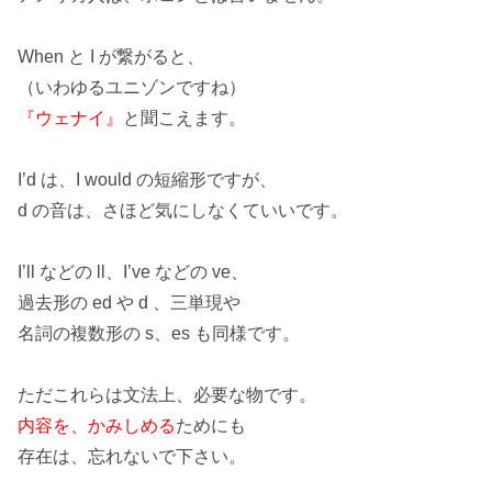
When と I が繋がると、
（いわゆる
ユニゾン
ですね）
『ウェナイ』
と聞こえます。
I’d は、I would の短縮形ですが、
d
の音は、さほど気にしなくていいです。
I’ll などの
ll
、I’ve などの
ve
、
過去形の
ed
や
d
、三単現や
名詞の複数形の
s
、
es
も同様です。
ただこれらは
文法
上、必要な物です。
内容を、かみしめる
ためにも
存在は、忘れないで下さい。