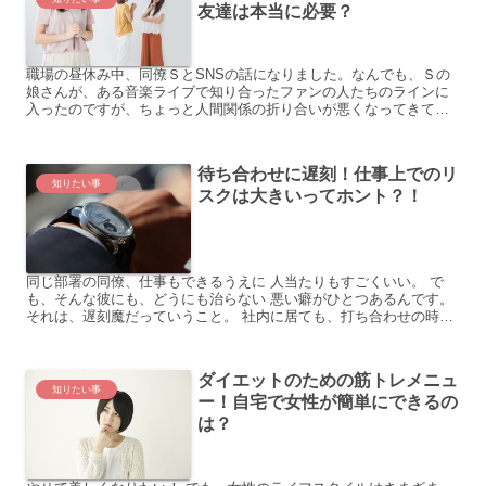
友達は本当に必要？
職場の昼休み中、同僚ＳとSNSの話になりました。なんでも、Ｓの
娘さんが、ある音楽ライブで知り合ったファンの人たちのラインに
入ったのですが、ちょっと人間関係の折り合いが悪くなってきてい
るのだとか。 ｢なんかねえ、他のファンの人の悪口で盛り上が...
待ち合わせに遅刻！仕事上でのリ
知りたい事
スクは大きいってホント？！
同じ部署の同僚、仕事もできるうえに 人当たりもすごくいい。 で
も、そんな彼にも、どうにも治らない 悪い癖がひとつあるんです。
それは、遅刻魔だっていうこと。 社内に居ても、打ち合わせの時間
通りに 席についていることが少ないんです。 大抵は数...
ダイエットのための筋トレメニュ
知りたい事
ー！自宅で女性が簡単にできるの
は？