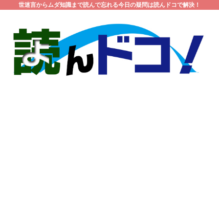
世迷言からムダ知識まで読んで忘れる今日の疑問は読んドコで解決！