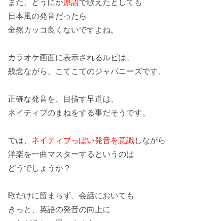
また、どうにか
原語
で歌えたとしても
日本風の発音
だったら
全然カッコ良くないですよね。
カラオケ画面に表示されるルビは、
残念ながら、
こてこてのジャパニーズ
です。
正確な発音
を、目指す早道は、
ネイティブのまねをする事
だそうです。
では、
ネイティブっぽい発音を意識
しながら
洋楽を一曲マスターするというのは
どうでしょうか？
歌だけに留まらず、会話においても
きっと、
英語の発音の向上
に