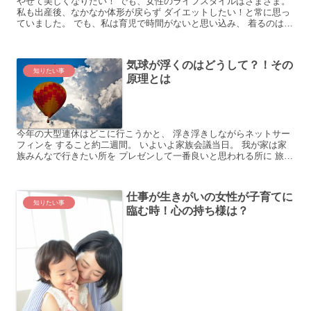
やせて美しくなりたい！ でも、女性のライフスタイルはさまざま。
私も出産後、なかなか体形が戻らず ダイエットしたい！と常に思っ
ていました。 でも、私は育児で時間がないと思い込み、 着るのはい
まだにマタニティウェア… しかし、復職して外出する...
気球が浮くのはどうして？！その
知りたい事
原理とは
今年の大型連休はどこに行こうかと、 浮き浮きしながらネットサー
フィンを すること約二週間。 いよいよ家族会議当日。 我が家は家
族みんなで行きたい所を プレゼンして一番良いと思われる所に 旅行
しています。 やはり自分が希望する所に行きたいので...
仕事が生きがいの女性が子育てに
知りたい事
臨む時！心の持ち様は？