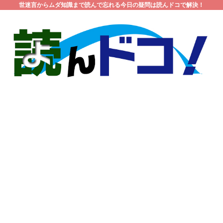
世迷言からムダ知識まで読んで忘れる今日の疑問は読んドコで解決！