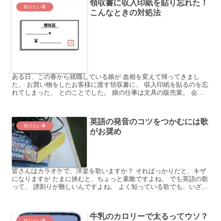
領収書に収入印紙を貼り忘れた！
知りたい事
こんなときの対処法
ある日、この春から就職している娘が 血相を変えて帰ってきまし
た。 お買い物をしたお客様に渡す領収書に、 収入印紙を貼るのを忘
れてしまった、 とのことでした。 娘の仕事は文具の販売業。 会計
のためレジに立つこともしばしば。 通常はそんなに高額...
英語の発音のコツをつかむには歌
知りたい事
がお奨め
皆さんはカラオケで、洋楽を歌いますか？ そればっかりだと、キザ
になりますが たまに挟むと、ちょっと素敵ですよね。 でも英語の歌
って、 譜割りが難しいんですよね。 よく知っている歌でも、いざ歌
ってみると 英語の発音が、きちんと出来ないせいで、...
牛乳のカロリーで太るってウソ？
知りたい事