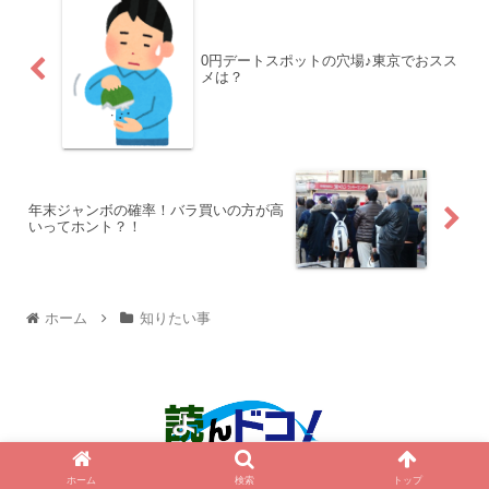
0円デートスポットの穴場♪東京でおスス
メは？
年末ジャンボの確率！バラ買いの方が高
いってホント？！
ホーム
知りたい事
© 2015 読んドコ！.
ホーム
検索
トップ