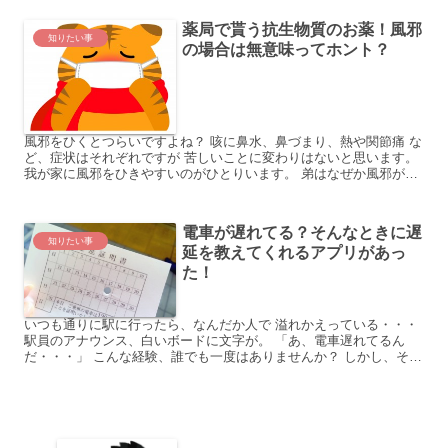
薬局で貰う抗生物質のお薬！風邪
知りたい事
の場合は無意味ってホント？
風邪をひくとつらいですよね？ 咳に鼻水、鼻づまり、熱や関節痛 な
ど、症状はそれぞれですが 苦しいことに変わりはないと思います。
我が家に風邪をひきやすいのがひとりいます。 弟はなぜか風邪が流
行っては貰ってきて 流行ってなくてもひとりでかかっ...
電車が遅れてる？そんなときに遅
知りたい事
延を教えてくれるアプリがあっ
た！
いつも通りに駅に行ったら、なんだか人で 溢れかえっている・・・
駅員のアナウンス、白いボードに文字が。 「あ、電車遅れてるん
だ・・・」 こんな経験、誰でも一度はありませんか？ しかし、そん
なことは、昔の話になりつつ あるかもしれません。 最...