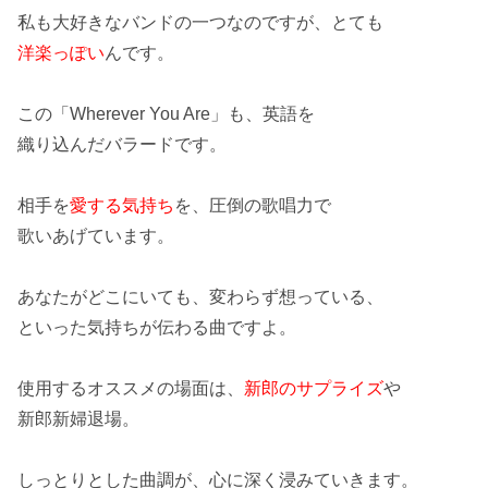
私も大好きなバンドの一つなのですが、とても
洋楽っぽい
んです。
この「
Wherever You Are
」も、英語を
織り込んだ
バラード
です。
相手を
愛する気持ち
を、圧倒の歌唱力で
歌いあげています。
あなたがどこにいても、変わらず
想っている
、
といった気持ちが伝わる曲ですよ。
使用するオススメの場面は、
新郎のサプライズ
や
新郎新婦退場。
しっとり
とした曲調が、心に深く浸みていきます。