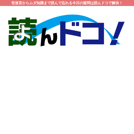
世迷言からムダ知識まで読んで忘れる今日の疑問は読んドコで解決！