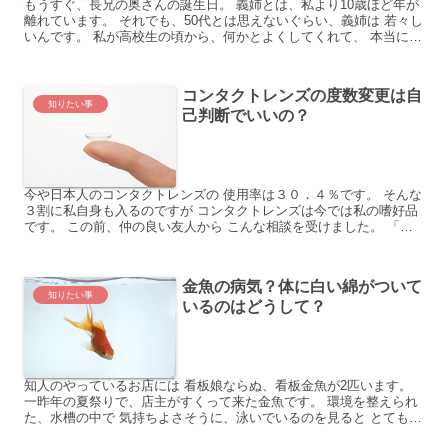
もうすぐ、長兄の奥さんの誕生日。 義姉とは、私より10歳ほど年が
離れています。 それでも、50代とは思えないぐらい、義姉は 若々し
いんです。 私が高校生の頃から、何かとよくしてくれて、 本当に大
好きです。 長兄夫婦の子供たちは、既に社会人。...
コンタクトレンズの度数変更は自
知りたい事
己判断でいいの？
今や日本人のコンタクトレンズの 使用率は３０．４％です。 そんな
３割に私自身も入るのですが コンタクトレンズは今では私の嗜好品
です。 この前、仲の良い友人から こんな相談を受けました。 「コ
ンタクトの度数って、自分で 変える事は出来るのかな...
金魚の病気？体に白い綿がついて
知りたい事
いるのはどうして？
知人のやっているお店には 看板娘ならぬ、看板金魚が2匹います。
一昨年の夏祭りで、店主がすくって来た金魚です。 環境を整えられ
た、水槽の中で 気持ちよさそうに、泳いでいるのを見ると とても癒
されて、いつまでも見ていたくなります。 元々は、1...