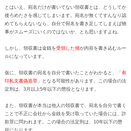
とはいえ、宛名だけが書いてない領収書とは、どうしてか
後ろめたさ
を感じてしまいます。宛名が無くてすんなり認
めてもらえないなら、
自分で宛名を書き足して
しまえば物
事がスムーズにいくのではないか、とも思いますよね。
しかし、領収書は金銭を
受領した側
が内容を書き込むルー
ルになっています。
仮に、領収書の宛名を自分で書いたことがわかると、「
有
印私文書偽造罪
」となる可能性があります。この場合の法
定刑は、
3月以上5年以下の懲役
となります。
また、領収書が本当は他人の領収書で、宛名を自分で書く
ことで不正に会社から金銭を受け取っていた場合には、
詐
欺罪
に問われます。この場合の法定刑は、
10年以下の懲
役
になります。