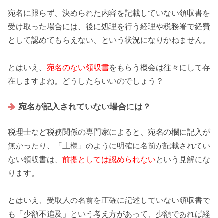
宛名に限らず、決められた内容を記載していない領収書を
受け取った場合
には、後に処理を行う経理や税務署で経費
として
認めてもらえない
、という状況になりかねません。
とはいえ、
宛名のない領収書
をもらう機会は往々にして存
在しますよね。どうしたらいいのでしょう？
宛名が記入されていない場合には？
税理士など税務関係の
専門家
によると、宛名の欄に記入が
無かったり、「上様」のように明確に名前が記載されてい
ない領収書は、
前提としては認められない
という見解にな
ります。
とはいえ、受取人の名前を正確に記述していない領収書で
も「
少額不追及
」という考え方があって、少額であれば経