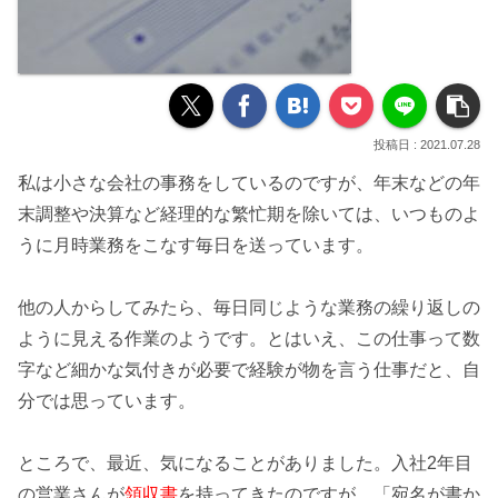
2021.07.28
私は小さな会社の
事務
をしているのですが、年末などの年
末調整や決算など経理的な繁忙期を除いては、いつものよ
うに
月時業務
をこなす毎日を送っています。
他の人からしてみたら、毎日同じような業務の繰り返しの
ように見える作業のようです。とはいえ、この仕事って
数
字
など細かな気付きが必要で
経験
が物を言う仕事だと、自
分では思っています。
ところで、最近、気になることがありました。入社2年目
の営業さんが
領収書
を持ってきたのですが、「宛名が書か