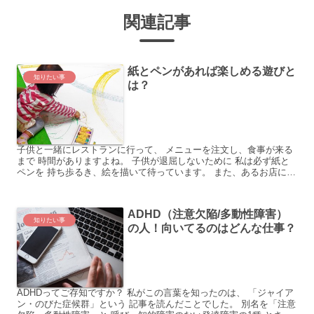
関連記事
紙とペンがあれば楽しめる遊びと
知りたい事
は？
子供と一緒にレストランに行って、 メニューを注文し、食事が来る
まで 時間がありますよね。 子供が退屈しないために 私は必ず紙と
ペンを 持ち歩るき、絵を描いて待っています。 また、あるお店に
は、 小さなノートとペンがありました。 ノートには、...
ADHD（注意欠陥/多動性障害）
知りたい事
の人！向いてるのはどんな仕事？
ADHDってご存知ですか？ 私がこの言葉を知ったのは、 「ジャイア
ン・のびた症候群」という 記事を読んだことでした。 別名を「注意