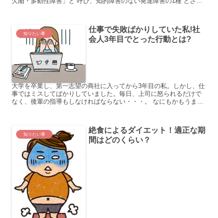
欠陥・多動性障害」と 呼び、知的障害のない発達障害の1種 とされ
ています。 子供に多いことから、 「ジャイアン...
仕事で失敗ばかりしていた私!社
知りたい事
会人3年目でとった行動とは?
大学を卒業し、第一志望の商社に入ってから3年目の私。しかし、仕
事ではミスしてばかりしていました。毎日、上司に怒られるだけで
なく、後輩の指導もしなければならない・・・。 なにもかもうまく
行かなかった私は、大学の時に同じアルバイトをしていて、今...
絶食によるダイエット！適正な期
知りたい事
間はどのくらい？