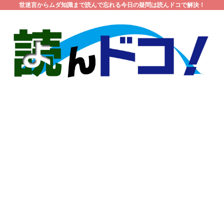
世迷言からムダ知識まで読んで忘れる今日の疑問は読んドコで解決！