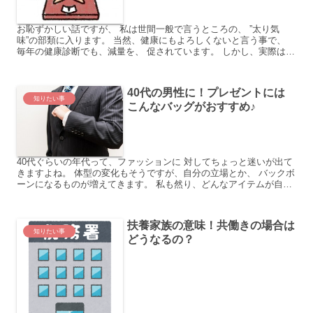
お恥ずかしい話ですが、 私は世間一般で言うところの、 ”太り気
味”の部類に入ります。 当然、健康にもよろしくないと言う事で、
毎年の健康診断でも、減量を、 促されています。 しかし、実際はな
かなか。 ウォーキングや食事療法など、 色々試して...
40代の男性に！プレゼントには
知りたい事
こんなバッグがおすすめ♪
40代ぐらいの年代って、ファッションに 対してちょっと迷いが出て
きますよね。 体型の変化もそうですが、自分の立場とか、 バックボ
ーンになるものが増えてきます。 私も然り、どんなアイテムが自分
に似合うのか わからなくなる時があります。 実は、...
扶養家族の意味！共働きの場合は
知りたい事
どうなるの？