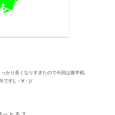
うっかり長くなりすぎたので今回は後半戦。
す(｡・∀・)ﾉ
散っとる？