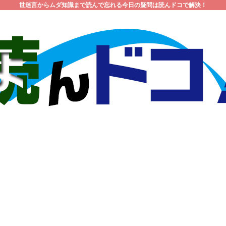
世迷言からムダ知識まで読んで忘れる今日の疑問は読んドコで解決！