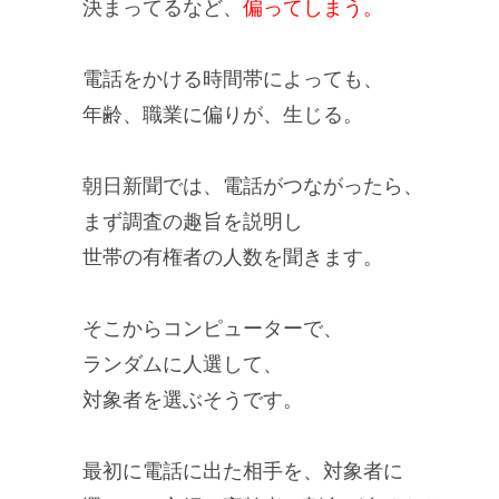
決まってるなど、
偏ってしまう。
電話をかける
時間帯
によっても、
年齢、職業に偏り
が、生じる。
朝日新聞では、電話がつながったら、
まず
調査の趣旨を説明
し
世帯の有権者の人数
を聞きます。
そこからコンピューターで、
ランダムに人選
して、
対象者を選ぶそうです。
最初に電話に出た相手
を、対象者に