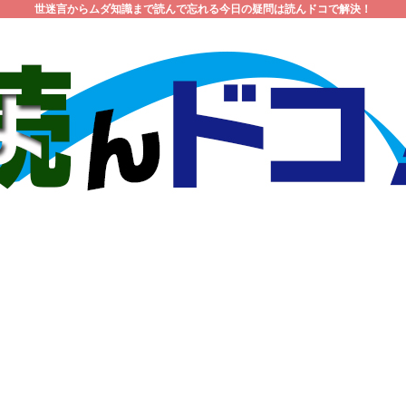
世迷言からムダ知識まで読んで忘れる今日の疑問は読んドコで解決！