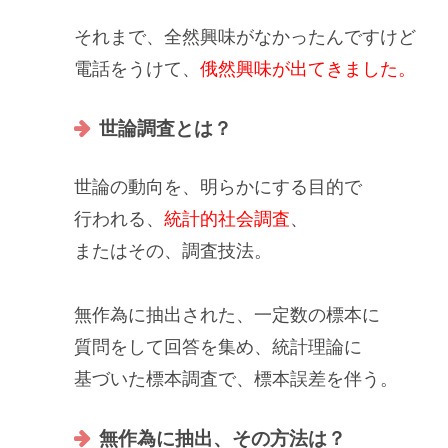
それまで、
全然興味がなかった
んですけど
電話をうけて、
俄然興味が出てきました。
世論調査とは？
世論の動向
を、明らかにする目的で
行われる、
統計的社会調査
、
またはその、調査技法。
無作為に抽出
された、一定数の標本に
質問をして回答を集め、
統計理論
に
基づいた
標本調査
で、標本誤差を伴う。
無作為に抽出、その方法は？