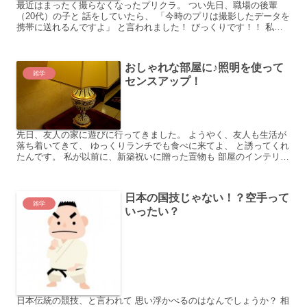
最近はまったく撮らなくなったプリクラ。 つい先日、職場の後輩
（20代）の子と 話をしていたら、 「今時のプリは撮影したデータを
携帯に送れるんですよ」 と言われました！ びっくりです！！ 私の
全盛期はシールを印刷し、 それをその場で切り取り...
おしゃれな部屋に♪照明を使って
雑学
センスアップ！
先日、友人の家に遊びに行ってきました。 ようやく、友人も生活が
落ち着いてきて、 ゆっくりランチでも食べに来てよ、 と誘ってくれ
たんです。 私が以前に、新築祝いに贈った置物も 部屋のインテリア
にしっくりしてる。 インテリアコーディネーターをし...
日本の国技じゃない！？空手って
雑学
いったい？
日本伝統の競技、と言われて 思い浮かべるのはなんでしょうか？ 相