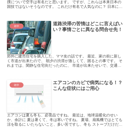
撲についで空手は有名だと思います。 ですが、これらは本来日本の
国技ではないそうなのです。 これだけ有名で人気なのに？ 日本に昔
からあったんじゃないの？ 発祥の地は、えっと……...
道路渋滞の苦情はどこに言えばい
雑学
い？事情ごとに異なる問合せ先！
郊外に建売住宅を購入した、ママ友の話です。 最近、家の前に新し
く市道が出来たので、 朝夕の渋滞が激しくて、困るとの事です。 そ
れまでは、閑静な住宅街だったのに、 市道が出来たせいで、交通量
が増え、家から 車を出し入れするのにも、一苦労との事...
エアコンのカビで病気になる！？
雑学
こんな症状にはご用心
エアコンは夏も冬も、必需品ですね。 最近は、地球温暖化のせい
か、余計に 夏は暑くて、冬は寒いですね。 夏場、扇風機ではとても
涼を取るに いたらないこと、多い筈ですし、冬も ストーブだけだと
寒いですね。 でも、そんな生活に必要なエアコンで 病...