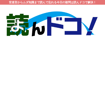
世迷言からムダ知識まで読んで忘れる今日の疑問は読んドコで解決！