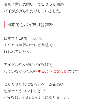
映画「世紀の闘い」で
１０００個
の
パイが投げられたりしていました。
日本でもパイ投げは鉄板
日本でも1970年代から
１９８０年代のテレビ番組で
行われていたり、
アイドル
や
女優
にパイ投げを
していなかったのを
するようになった
のです。
２０００年代になると
ゲーム企画
や
罰ゲーム
や
コント
などで
パイ投げが行われるようになりました。