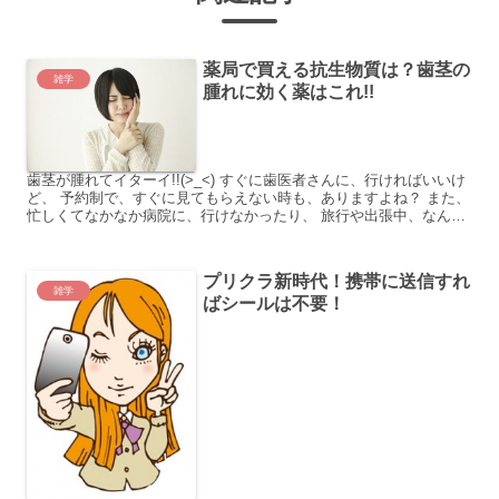
薬局で買える抗生物質は？歯茎の
雑学
腫れに効く薬はこれ!!
歯茎が腫れてイターイ!!(>_<) すぐに歯医者さんに、行ければいいけ
ど、 予約制で、すぐに見てもらえない時も、ありますよね？ また、
忙しくてなかなか病院に、行けなかったり、 旅行や出張中、なんて
ときもあります。 効果が実感できるような薬が...
プリクラ新時代！携帯に送信すれ
雑学
ばシールは不要！