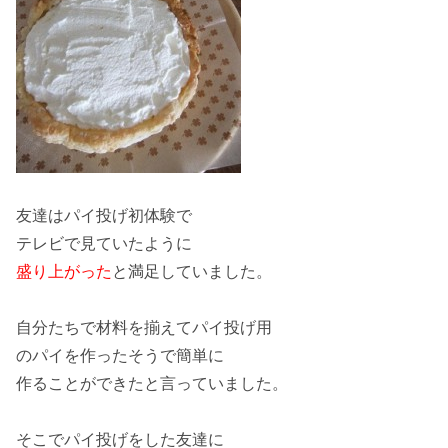
友達はパイ投げ
初体験
で
テレビで見ていたように
盛り上がった
と満足していました。
自分たちで材料を揃えてパイ投げ用
のパイを
作った
そうで簡単に
作ることができたと言っていました。
そこで
パイ投げをした友達に