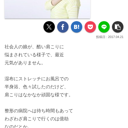
2017.04.21
社会人の娘が、
酷い肩こり
に
悩まされている様子で、最近
元気がありません。
湿布にストレッチにお風呂での
半身浴、色々試したのだけど、
肩こりはなかなか
頑固
な様です。
整形の病院
へは待ち時間もあって
わざわざ肩こりで行くのは億劫
なのだとか。