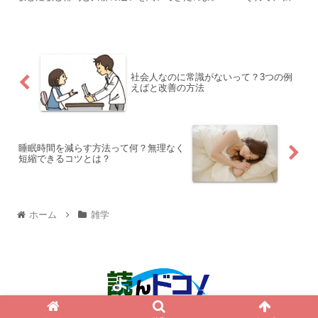
えられなくて…。」 自分：「そうなんだ。」 姉：...
社会人なのに常識がないって？3つの例
えばと改善の方法
睡眠時間を減らす方法って何？無理なく
短縮できるコツとは？
ホーム
雑学
© 2015 読んドコ！.