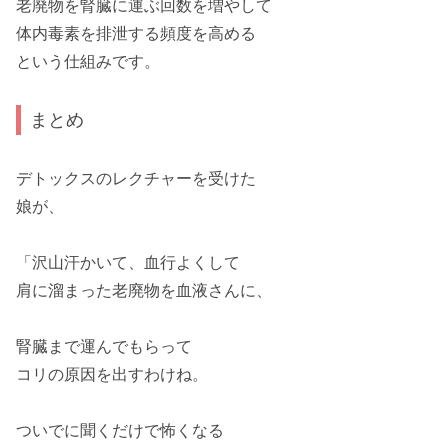
老廃物を腎臓に運ぶ回数を増やして
体内毒素を排泄する頻度を高める
という仕組みです。
まとめ
デトックスのレクチャーを受けた
娘が、
「沢山汗かいて、血行よくして
肩に溜まった
老廃物
を血液さんに、
腎臓まで運んでもらって
コリの原因を出す
わけね。
ついでに聞くだけで怖くなる