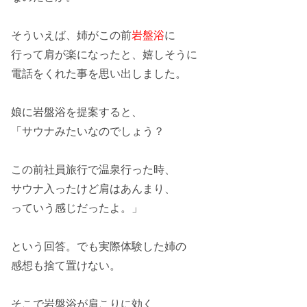
そういえば、姉がこの前
岩盤浴
に
行って
肩が楽
になったと、嬉しそうに
電話をくれた事を思い出しました。
娘に岩盤浴を提案すると、
「
サウナ
みたいなのでしょう？
この前社員旅行で温泉行った時、
サウナ入ったけど
肩はあんまり
、
っていう感じだったよ。」
という回答。でも実際体験した姉の
感想も捨て置けない。
そこで
岩盤浴が肩こりに効く