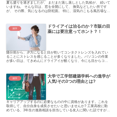
夏も盛りを過ぎましたが、 まだまだ蒸し蒸しとした気候が、 続いて
いますね。 そんな日は、窓を全開にして、 換気などしたい所です
が、 その際、気になるのは防犯面。 特に、湿気のこもる風呂場など
は、 換気をより頻繁に行いたい所ですが、 通常、あ...
ドライアイは治るのか？市販の目
雑学
薬には要注意ってホント？！
随分前から、夕方になると目が乾いてコンタクトレンズを入れてい
ることにストレスを感じることが多くなりました。パソコンの作業
が多い日は、てきめんにドライアイが酷くなり、今にも目からコン
タクトが剥がれ落ちそうなくらいになります。 最近は、ドライア...
大学で工学部建築学科への進学が
雑学
人気!その3つの理由とは?
キャリアアップするのに必要なものの中に資格があります。これを
取得して、自分自身を成長させたいと思いませんか? 工業高校に勤
めている、3年生の進路相談を担当している友人に聞いた話ですが、
工学部建築学科がある大学へ進学したいという相談が多いそう...