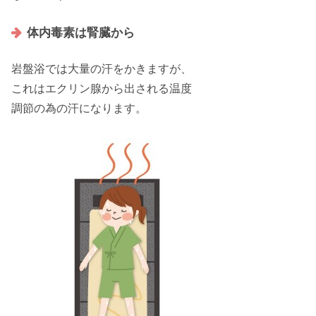
体内毒素は腎臓から
岩盤浴では
大量の汗
をかきますが、
これはエクリン腺から出される
温度
調節の為の汗
になります。