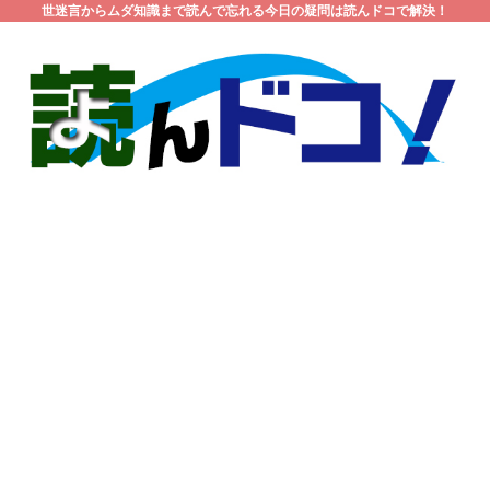
世迷言からムダ知識まで読んで忘れる今日の疑問は読んドコで解決！