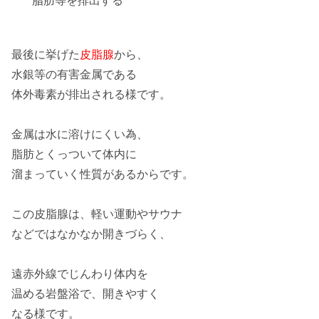
脂肪等
を排出する
最後に挙げた
皮脂腺
から、
水銀等の有害金属である
体外毒素が排出される
様です。
金属は水に溶けにくい為、
脂肪とくっついて
体内に
溜まっていく性質があるからです。
この皮脂腺は、軽い運動やサウナ
などではなかなか
開きづらく
、
遠赤外線
でじんわり体内を
温める岩盤浴で、開きやすく
なる様です。