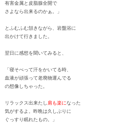
有害金属と
皮脂腺全開
で
さよなら出来るのかぁ。」
とふむふむ頷きながら、岩盤浴に
出かけて行きました。
翌日に感想を聞いてみると、
「寝そべって汗をかいてる時、
血液が頑張って
老廃物運んでる
の想像しちゃった。
リラックス出来たし
肩も楽に
なった
気がするよ。昨晩は久しぶりに
ぐっすり眠れた
もの。」