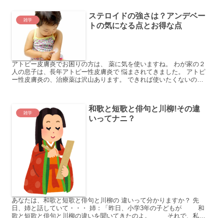
ステロイドの強さは？アンデベー
雑学
トの気になる点とお得な点
アトピー皮膚炎でお困りの方は、 薬に気を使いますね。 わが家の２
人の息子は、長年アトピー性皮膚炎で 悩まされてきました。 アトピ
ー性皮膚炎の、治療薬は沢山あります。 できれば使いたくないの
が、ステロイドです。 その中で、アンデベートという ...
和歌と短歌と俳句と川柳!その違
雑学
いってナニ？
あなたは、和歌と短歌と俳句と川柳の 違いって分かりますか？ 先
日、姉と話していて・・・ 姉：「昨日、小学3年の子どもが 和
歌と短歌と俳句と川柳の違いを聞いてきたのよ。 それで、私答