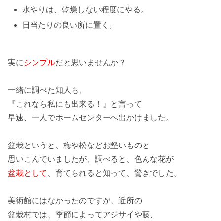
水やりは、乾燥しない程度にやる。
日当たりの良い所に置く。
実に
シンプル
だと思いませんか？
一緒に調べた知人も、
『これなら私にも出来る！』と言って
早速、
一人で
ホームセンターへ出かけました。
盆栽というと、梅や松などお堅いものと
思いこんでいましたが、調べると、
色んな花
が
盆栽として
、育てられると知って、驚きでした。
美術館にはなかったのですが、近所の
盆栽村
では、季節によって
アジサイ
や
藤
、