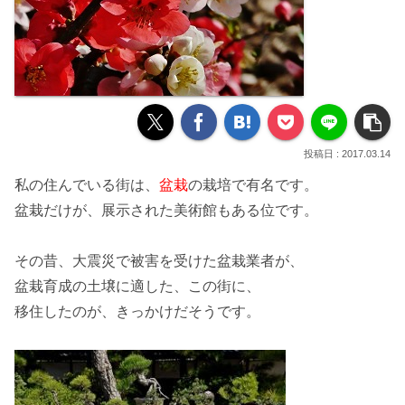
2017.03.14
私の住んでいる街は、
盆栽
の栽培で有名です。
盆栽だけが、展示された
美術館
もある位です。
その昔、
大震災
で被害を受けた盆栽業者が、
盆栽育成の土壌に適した、この街に、
移住
したのが、きっかけだそうです。