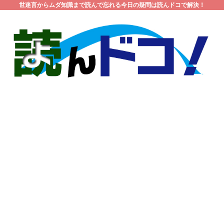
世迷言からムダ知識まで読んで忘れる今日の疑問は読んドコで解決！