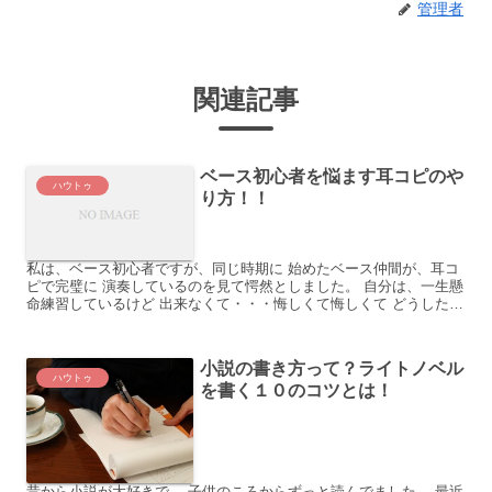
管理者
関連記事
ベース初心者を悩ます耳コピのや
ハウトゥ
り方！！
私は、ベース初心者ですが、同じ時期に 始めたベース仲間が、耳コ
ピで完璧に 演奏しているのを見て愕然としました。 自分は、一生懸
命練習しているけど 出来なくて・・・悔しくて悔しくて どうしたら
良いだろうか？ そういえば、バンドをやってる友人が...
小説の書き方って？ライトノベル
ハウトゥ
を書く１０のコツとは！
昔から小説が大好きで、 子供のころからずっと読んでました。 最近