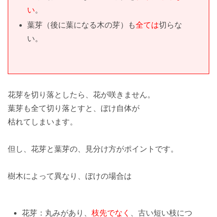
い
。
葉芽
（後に葉になる木の芽）も
全ては
切らな
い。
花芽を切り落としたら、花が咲きません。
葉芽も全て切り落とすと、ぼけ自体が
枯れてしまいます。
但し、花芽と葉芽の、
見分け方
がポイントです。
樹木によって異なり、ぼけの場合は
花芽：
丸み
があり、
枝先でなく
、古い短い枝につ