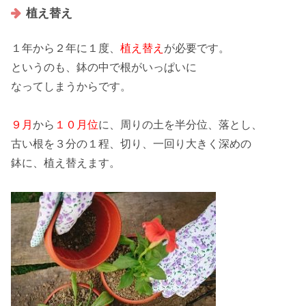
植え替え
１年から２年
に１度、
植え替え
が必要です。
というのも、鉢の中で根がいっぱいに
なってしまうからです。
９月
から
１０月位
に、周りの土を
半分位
、落とし、
古い根
を
３分の１程
、切り、一回り
大きく深め
の
鉢に、植え替えます。