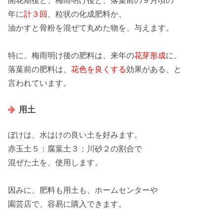
開花期後
と、
梅雨明け後
と、
落葉前
の９月頃の
年に
計３回
、粒状の化成肥料か、
油かすと骨粉を混ぜて丸めた物を、与えます。
特に、
梅雨明け後
の肥料は、来年の
花芽形成
に、
落葉前
の肥料は、
花色を良くする
効果がある、と
言われています。
用土
ぼけは、
水はけの良い土
を好みます。
赤玉土５：腐葉土３：川砂２
の割合で
混ぜた土を、使用します。
因みに、
肥料
も
用土
も、ホームセンターや
園芸店で、容易に
購入できます
。