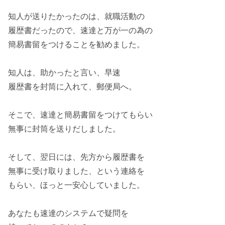
知人が送りたかったのは、
就職活動
の
履歴書だったので、
速達
と万が一の為の
簡易書留
をつけることを勧めました。
知人は、助かったと言い、早速
履歴書を封筒に入れて、
郵便局
へ。
そこで、
速達
と
簡易書留
をつけてもらい
無事に封筒を送りだしました。
そして、翌日には、
先方から
履歴書を
無事に受け取りました、という
連絡
を
もらい、ほっと
一安心
していました。
あなたも速達の
システム
で疑問を