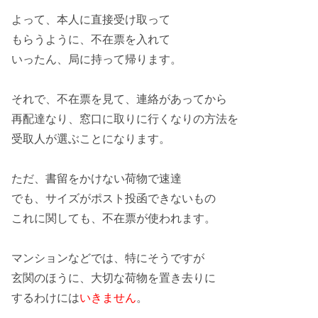
よって、
本人に
直接受け取って
もらうように、
不在票
を入れて
いったん、
局に
持って帰ります。
それで、不在票を見て、
連絡
があってから
再配達
なり、
窓口
に取りに行くなりの方法を
受取人が
選ぶ
ことになります。
ただ、書留を
かけない
荷物で速達
でも、サイズがポスト投函
できない
もの
これに関しても、
不在票
が使われます。
マンション
などでは、特にそうですが
玄関のほうに、大切な荷物を
置き去り
に
するわけには
いきません
。