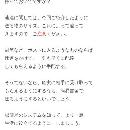
持っておいでですか？
速達
に関しては、今回ご紹介したように
送る物の
サイズ
、これによって違って
きますので、ご
注意
ください。
封筒
など、ポストに入るようなものならば
速達をかけて、
一刻も早く
に配達
してもらえるように手配する。
そうでないなら、
確実
に相手に受け取って
もらえるようにするなら、
簡易書留
で
送るようにするといいでしょう。
郵便局の
システム
を知って、より一層
生活に役立てるように、しましょう。