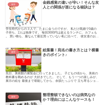
金銭感覚の違いが辛い！そんな友
雑学
人との関係が楽になる秘訣は？
学生時代からの３人で、たまに会うのですが、 私だけ既婚で0歳の
子持ち、2人は独身です。 毎回3000円は超えるランチに、カフェも
。 買い物も、服なんて最近買っていない私に比べて、 彼女達のお買
い物の予算は、いつも５ケタ。 ブランドの新作の...
絵葉書！宛名の書き方とは？横書
雑学
きのポイント♪
先日、美術館の展覧会に行ってきました。 子どもの頃から、美術の
教科書を眺めるのが 大好きでした。 そして、もう一つの楽しみが、
展示の絵を 最後まで堪能してから、余韻たっぷりで 立ち寄るショッ
プです。 そこで売られている絵葉書が本当に素敵！ ...
整理整頓できないのは病気なの
雑学
か？理由にはこんなケースも！