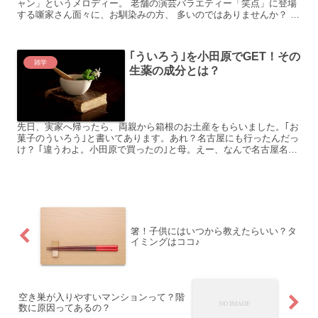
ャン」というメロディー。 老舗の演芸バラエティー「笑点」に登場
する噺家さん面々に、お馴染みの方、 多いのではありませんか？ 赤
や黄色の着物という、出で立ちで 登場する噺家さん...
｢ういろう｣を小田原でGET！その
雑学
生薬の成分とは？
先日、実家へ帰ったら、両親から箱根のお土産をもらいました。｢お
菓子のういろう｣と書いてあります。あれ？名古屋にも行ったんだっ
け？ ｢違うわよ。小田原で買ったの｣と母。えー、なんで名古屋名物
を、そんなところで？ 母いわく、｢もともと『ういろう...
箸！子供にはいつから教えたらいい？タ
イミングはココ♪
空き巣が入りやすいマンションって？階
数に原因ってあるの？