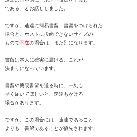
である、とお話ししました。
ですが、速達に
簡易書留
、
書留
をつけられた
場合と、ポストに
投函できない
サイズの
もので
不在
の場合は、また別になります。
書留は本人に
確実に
届ける、これが
決まりになっています。
書留や簡易書留を送る時に、
一刻
も
早く届いてほしいと、
速達も
かける
場合があります。
ですが、この場合には、
速達
であること
よりも、書留であることが
優先
されます。