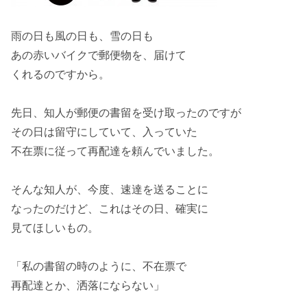
雨
の日も
風
の日も、
雪
の日も
あの
赤いバイク
で郵便物を、届けて
くれるのですから。
先日、知人が郵便の
書留
を受け取ったのですが
その日は
留守
にしていて、入っていた
不在票に従って
再配達
を頼んでいました。
そんな知人が、今度、
速達
を送ることに
なったのだけど、これはその日、
確実
に
見てほしいもの。
「私の
書留
の時のように、
不在票
で
再配達
とか、洒落にならない」