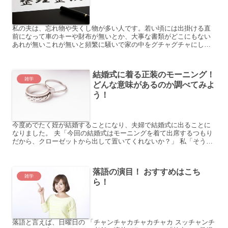
私の夫は、忘れ物や失くし物が多い人です。若い頃には出掛ける直
前になって車のキーや財布が無いとか、大事な書類がどこにもない
あれが無いこれが無いと頻繁に騒いで家の中をグチャグチャにして
探し回るので、心底うんざりしていました。 結婚して20年、今...
結婚式に着る正装のモーニング！
雑学
どんな意味があるのか調べてみよ
う！
今度めでたく姪が結婚することになり、夫婦で結婚式に出ることに
なりました。 夫「今回の結婚式はモーニングを着て出席するつもり
だから、クローゼットから出して置いてくれないか？」 私「そう
ね、仲人という大役だからモーニングの用意が必要ね。」 それ...
落語の演目！ おすすめはこち
雑学
ら！
落語と言えば、日曜日の 「チャンチャカチャカチャカ スッチャンチ