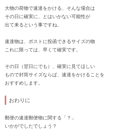
大物
の荷物で速達をかける、そんな場合は
その日に
確実
に、とはいかない
可能性
が
出て来るという事ですね。
速達物は、ポストに
投函できる
サイズの物
これに限っては、
早くて確実
です。
その日（翌日にでも）、
確実
に見てほしい
もので
封筒サイズ
ならば、速達をかけることを
おすすめ
します。
おわりに
郵便の速達郵便物に関する「
？
」
いかがでしたでしょう？