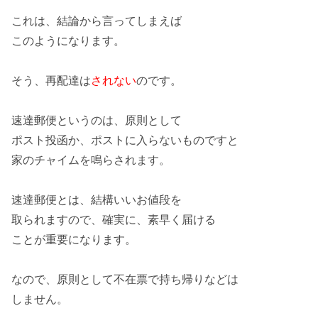
これは、
結論
から言ってしまえば
このようになります。
そう、再配達は
されない
のです。
速達郵便
というのは、原則として
ポスト
投函
か、ポストに
入らないもの
ですと
家のチャイムを鳴らされます。
速達郵便とは、結構
いいお値段
を
取られますので、
確実
に、
素早く
届ける
ことが
重要
になります。
なので、原則として
不在票
で持ち帰りなどは
しません。