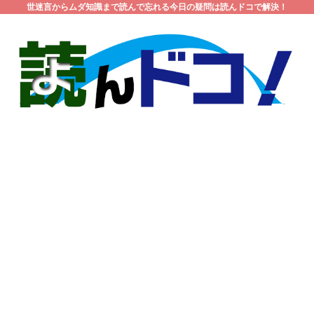
世迷言からムダ知識まで読んで忘れる今日の疑問は読んドコで解決！