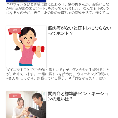
ハロウィンをひと月後に控えたある日、隣の奥さんが、苦笑いしな
がら｢我が家のエピソード｣を語ってくれました。 なんでも下の6つ
になる女の子が、去年、あの例のかぼちゃの置物を見て、怖くて泣
き出してしまったんだとか。以来、かぼちゃを食べなくなって...
筋肉痛がないと筋トレにならない
雑学
ってホント？
ダイエット目的で、始めた 筋トレですが、何とか3ヶ月 続けること
が、出来ています。 一緒に筋トレを始めた、 ウォーキング仲間の、
Aさんも しっかり、頑張っている様子。 A「我ながら良く、続いて
いるわ～。 d(-_^)ｴﾗｲｿﾞ! 腹筋な...
関西弁と標準語!イントネーショ
雑学
ンの違いは？