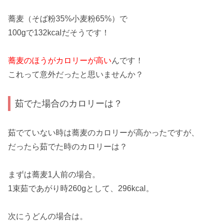
蕎麦
（そば粉35%小麦粉65%）で
100gで
132kcal
だそうです！
蕎麦のほうがカロリーが高い
んです！
これって意外だったと思いませんか？
茹でた場合のカロリーは？
茹でていない時は
蕎麦
のカロリーが
高かった
ですが、
だったら
茹でた時のカロリーは
？
まずは
蕎麦
1人前の場合。
1束茹であがり時260gとして、
296kcal
。
次にうどんの場合は。