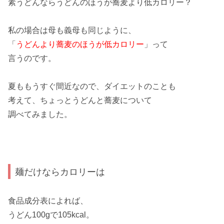
素うどん
ならうどんのほうが蕎麦より低カロリー？
私の場合は母も義母も同じように、
「
うどんより蕎麦のほうが低カロリー
」って
言うのです。
夏ももうすぐ間近なので、
ダイエット
のことも
考えて、ちょっと
うどんと蕎麦
について
調べてみました。
麺だけならカロリーは
食品成分表によれば、
うどん
100gで
105kcal
。