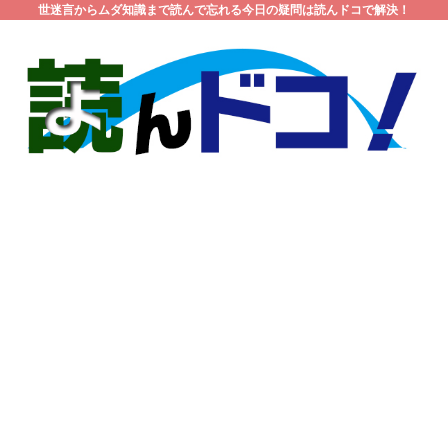
世迷言からムダ知識まで読んで忘れる今日の疑問は読んドコで解決！