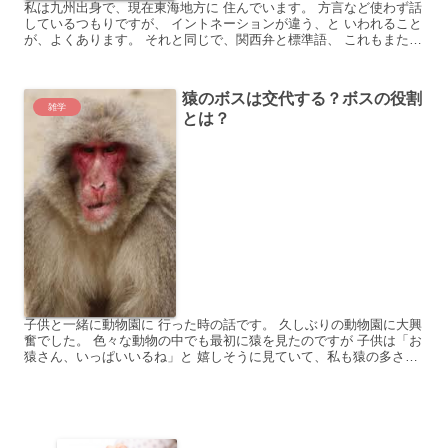
私は九州出身で、現在東海地方に 住んでいます。 方言など使わず話
しているつもりですが、 イントネーションが違う、と いわれること
が、よくあります。 それと同じで、関西弁と標準語、 これもまた、
イントネーションが 全然違います。 関西の学校と...
猿のボスは交代する？ボスの役割
雑学
とは？
子供と一緒に動物園に 行った時の話です。 久しぶりの動物園に大興
奮でした。 色々な動物の中でも最初に猿を見たのですが 子供は「お
猿さん、いっぱいいるね」と 嬉しそうに見ていて、私も猿の多さに
圧倒されたことを覚えています。 猿が群れになって...