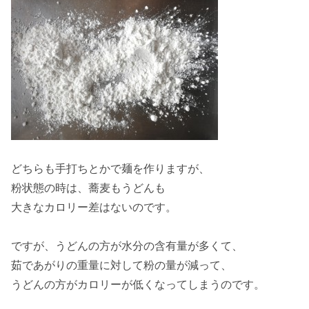
どちらも手打ちとかで麺を作りますが、
粉状態
の時は、蕎麦もうどんも
大きな
カロリー差はない
のです。
ですが、うどんの方が
水分の含有量が多くて
、
茹であがりの重量に対して
粉の量が減って
、
うどんの方がカロリーが低くなってしまうのです。