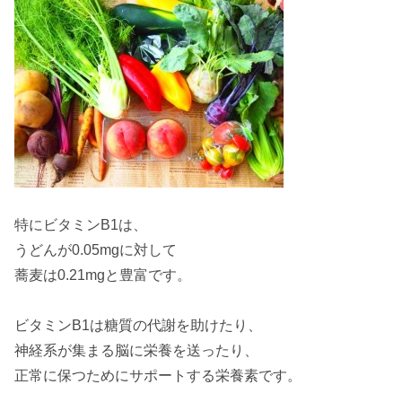
特に
ビタミンB1
は、
うどんが0.05mgに対して
蕎麦は0.21mgと豊富です。
ビタミンB1は
糖質の代謝
を助けたり、
神経系が集まる脳に栄養を送ったり、
正常に保つため
にサポートする栄養素です。