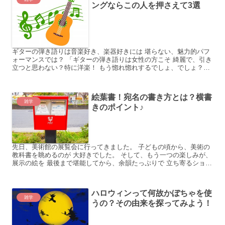
ングならこの人を押さえて3選
ギターの弾き語りは音楽好き、楽器好きには 堪らない、魅力的パフ
ォーマンスでは？ 「ギターの弾き語りは女性の方こそ 綺麗で、引き
立つと思わない？特に洋楽！ もう惚れ惚れするでしょ、でしょ？」
いきなり主張し始めた友人に私は、というと 若干引き...
絵葉書！宛名の書き方とは？横書
雑学
きのポイント♪
先日、美術館の展覧会に行ってきました。 子どもの頃から、美術の
教科書を眺めるのが 大好きでした。 そして、もう一つの楽しみが、
展示の絵を 最後まで堪能してから、余韻たっぷりで 立ち寄るショッ
プです。 そこで売られている絵葉書が本当に素敵！ ...
ハロウィンって何故かぼちゃを使
雑学
うの？その由来を探ってみよう！