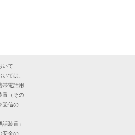
おいて
おいては、
携帯電話用
装置（その
び受信の
。
通話装置」
の安全の