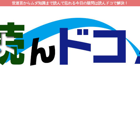
世迷言からムダ知識まで読んで忘れる今日の疑問は読んドコで解決！