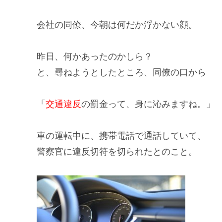
会社の同僚、今朝は何だか
浮かない顔
。
昨日、
何か
あったのかしら？
と、尋ねようとしたところ、同僚の口から
「
交通違反
の罰金って、身に沁みますね。」
車の運転中に、
携帯電話
で通話していて、
警察官に
違反切符
を切られたとのこと。