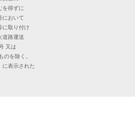
むを得ずに
号において
等に取り付け
（道路運送
号 又は
ものを除く。
）に表示された