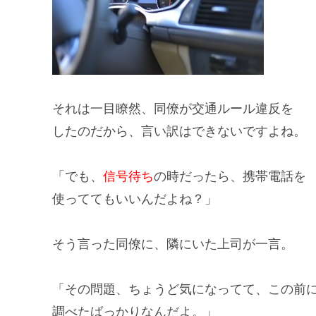
それは一目瞭然、同僚が交通
ルール違反
を
したのだから、言い訳はできないですよね。
「でも、
信号待ち
の時だったら、携帯電話を
使ってても
いいんだよね？」
そう言った同僚に、隣にいた
上司
が一言。
「その問題、ちょうど
気になって
て、この前
調べた
ばっかりなんだよ。」