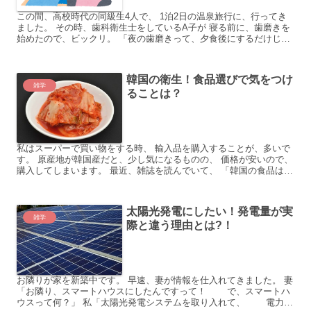
この間、高校時代の同級生4人で、 1泊2日の温泉旅行に、行ってき
ました。 その時、歯科衛生士をしているA子が 寝る前に、歯磨きを
始めたので、ビックリ。 「夜の歯磨きって、夕食後にするだけじゃ
ダメなの？」 A子によると、クリニックのスタッ...
韓国の衛生！食品選びで気をつけ
雑学
ることは？
私はスーパーで買い物をする時、 輸入品を購入することが、多いで
す。 原産地が韓国産だと、少し気になるものの、 価格が安いので、
購入してしまいます。 最近、雑誌を読んでいて、 「韓国の食品は不
衛生」という記事を 目にしたのですが、本当なのでし...
太陽光発電にしたい！発電量が実
雑学
際と違う理由とは?！
お隣りが家を新築中です。 早速、妻が情報を仕入れてきました。 妻
「お隣り、スマートハウスにしたんですって！ で、スマートハ
ウスって何？」 私「太陽光発電システムを取り入れて、 電力を