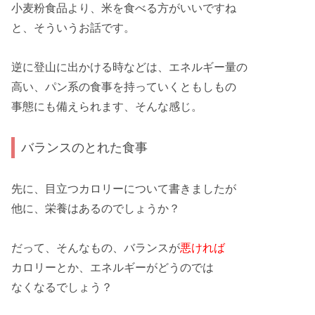
小麦粉食品より、
米
を食べる方がいいですね
と、そういうお話です。
逆に
登山
に出かける時などは、エネルギー量の
高い、
パン系
の食事を持っていくともしもの
事態にも
備えられます
、そんな感じ。
バランスのとれた食事
先に、
目立つ
カロリーについて書きましたが
他に、
栄養
はあるのでしょうか？
だって、そんなもの、バランスが
悪ければ
カロリー
とか、
エネルギー
がどうのでは
なくなる
でしょう？