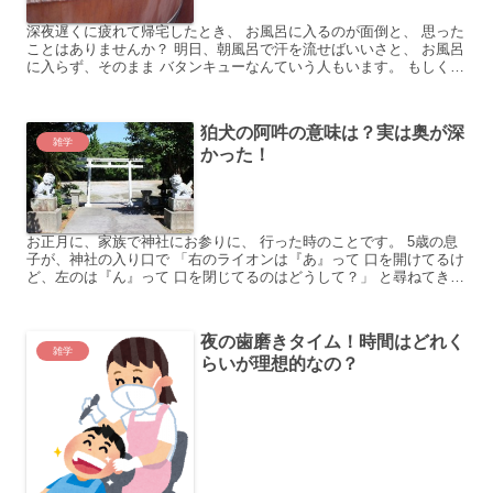
深夜遅くに疲れて帰宅したとき、 お風呂に入るのが面倒と、 思った
ことはありませんか？ 明日、朝風呂で汗を流せばいいさと、 お風呂
に入らず、そのまま バタンキューなんていう人もいます。 もしく
は、朝風呂の方が気持ちよいから、 お風呂は断然朝が...
狛犬の阿吽の意味は？実は奥が深
雑学
かった！
お正月に、家族で神社にお参りに、 行った時のことです。 5歳の息
子が、神社の入り口で 「右のライオンは『あ』って 口を開けてるけ
ど、左のは『ん』って 口を閉じてるのはどうして？」 と尋ねてきま
した。 『ライオン・・・』多分、狛犬の阿吽の事だ...
夜の歯磨きタイム！時間はどれく
雑学
らいが理想的なの？