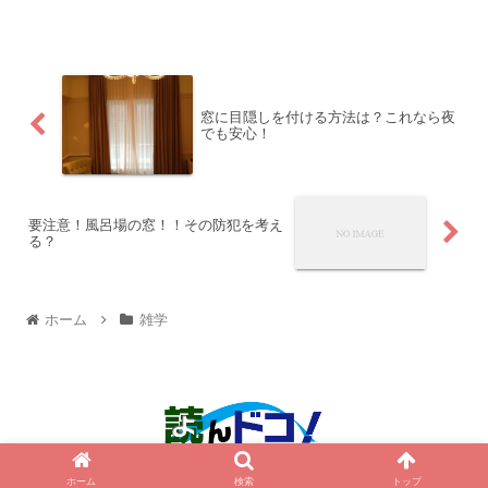
まかない、CO2を削減をする、 エコな住宅の...
窓に目隠しを付ける方法は？これなら夜
でも安心！
要注意！風呂場の窓！！その防犯を考え
る？
ホーム
雑学
© 2015 読んドコ！.
ホーム
検索
トップ