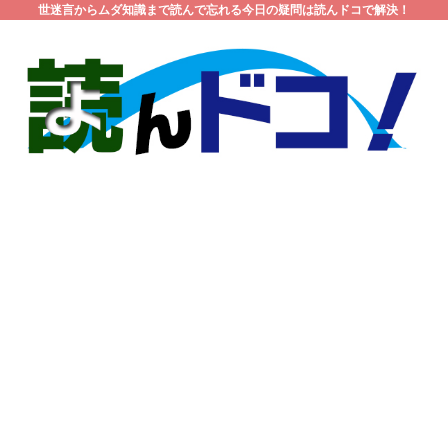
世迷言からムダ知識まで読んで忘れる今日の疑問は読んドコで解決！