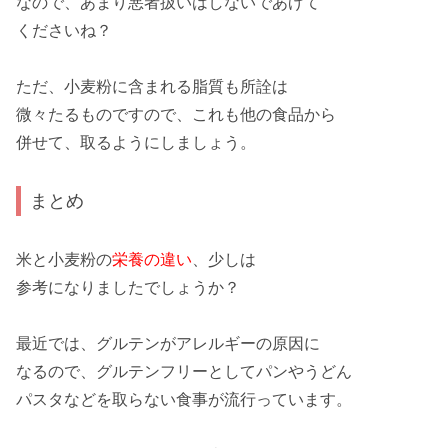
なので、あまり
悪者扱い
はしないであげて
くださいね？
ただ、小麦粉に含まれる脂質も
所詮
は
微々
たるものですので、これも他の食品から
併せて
、取るようにしましょう。
まとめ
米と小麦粉の
栄養の違い
、少しは
参考
になりましたでしょうか？
最近では、グルテンが
アレルギーの原因
に
なるので、
グルテンフリー
としてパンやうどん
パスタなどを取らない食事が
流行っています
。