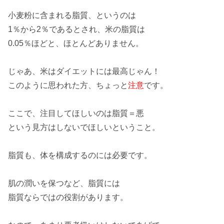
小麦粉に含まれる
脂質
、というのは
1％
から
2％
であるとされ、米の脂質は
0.05％
ほどと、ほとんどありません。
じゃあ、米はダイエットには
最高
じゃん！
このように思われた方、ちょっと
注意
です。
ここで、注目してほしいのは
脂質＝悪
という
見方
はしないでほしいということ。
脂質も、体を
構成
するのには
必要
です。
肌の
潤いを保つ
など、脂質には
脂質ならではの
役割
があります。