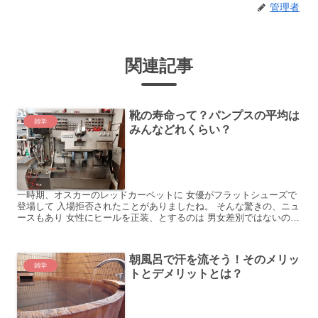
管理者
関連記事
靴の寿命って？パンプスの平均は
雑学
みんなどれくらい？
一時期、オスカーのレッドカーペットに 女優がフラットシューズで
登場して 入場拒否されたことがありましたね。 そんな驚きの、ニュ
ースもあり 女性にヒールを正装、とするのは 男女差別ではないの
か！？ と一時は、ネットニュースやSNSなどで 大変...
朝風呂で汗を流そう！そのメリッ
雑学
トとデメリットとは？