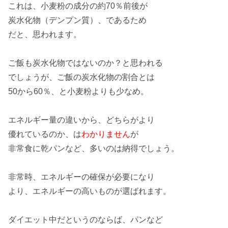
これは、小麦粉の成分の
約70％
前後が
炭水化物
（デンプン質）、であるため
だと、思われます。
ご飯も
炭水化物
ではないのか？と思われる
でしょうが、ご飯の炭水化物の
割合
とは
50から60％
、と小麦粉よりも少なめ。
エネルギー量
の違いから、どちらがより
優れているのか、は
わかりません
が
非常食
に乾パンなど、多いのは納得でしょう。
非常時
、エネルギーの確保が必要になり
より、エネルギーの
高いもの
が選ばれます。
ダイエット中
だというのならば、パンなど