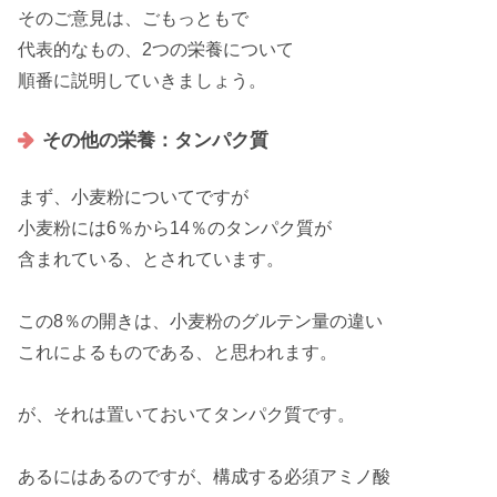
そのご意見は、
ごもっとも
で
代表的
なもの、
2つの栄養
について
順番に
説明
していきましょう。
その他の栄養：タンパク質
まず、
小麦粉
についてですが
小麦粉には
6％
から
14％
のタンパク質が
含まれている、とされています。
この
8％
の開きは、小麦粉のグルテン量の
違い
これによるものである、と思われます。
が、それは置いておいて
タンパク質
です。
あるにはあるのですが、構成する
必須アミノ酸