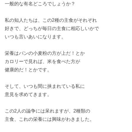
一般的な
有名どころ
でしょうか？
私の知人たちは、この
2種
の主食がそれぞれ
好き
で、どっちが毎日の主食に
相応しい
かで
いつも
言いあい
になります。
栄養はパンの
小麦粉
の方が上だ！とか
カロリーで見れば、
米
を食べた方が
健康的
だ！とかです。
そして、いつも間に挟まれている私に
意見
を求めてきます。
この2人の
論争
には呆れますが、
2種類の
主食
、これの栄養には
興味
がわきました。