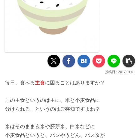
2017.01.01
毎日、食べる
主食
に困ることはありますか？
この主食というのは
主
に、米と小麦食品に
分けられる、というのは
ご存知
ですよね？
米
はそのまま玄米や胚芽米、白米などに
小麦食品
というと、パンやうどん、パスタが