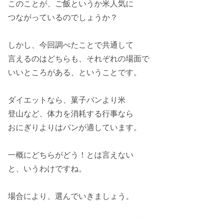
このことが、ご飯というか
米人気
に
つながっているのでしょうか？
しかし、今回調べたことで
共通
して
言えるのはどちらも、それぞれの
場面
で
いいところがある、ということです。
ダイエット
なら、菓子パンより
米
登山
など、体力を
消耗
する行事なら
おにぎりよりは
パン
が適しています。
一概
にどちらがどう！とは言えない
と、いうわけですね。
場合により、
選んで
いきましょう。