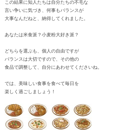
この結果に知人たちは自分たちの
不毛
な
言い争いに気づき、何事も
バランス
が
大事
なんだねと、納得してくれました。
あなたは
米食派
？
小麦粉大好き派
？
どちらを選ぶも、個人の
自由
ですが
バランス
は大切ですので、その他の
食品で調整して、自分に
あわせて
くださいね。
では、
美味しい食事
を食べて毎日を
楽しく
過ごしましょう！