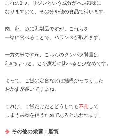
これの
1つ
、
リジン
という成分が
不足気味
に
なりますので、その分を他の食品で
補います
。
肉、卵、魚に乳製品ですが、これらを
一緒
に食べることで、
バランス
が取れます。
一方の
米
ですが、こちらのタンパク質量は
2％
ちょっと、と小麦粉に比べると少なめです。
よって、ご飯の
定食
などは結構がっつりした
おかず
が多いですよね。
これは、ご飯だけだとどうしても
不足
して
しまう栄養を補うためであると思われます。
その他の栄養：脂質