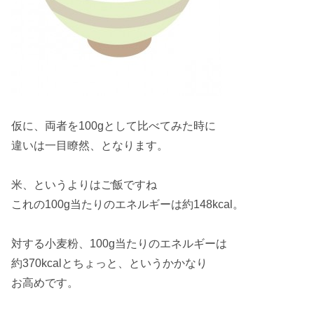
仮に、両者を
100g
として比べてみた時に
違いは
一目瞭然
、となります。
米、というよりは
ご飯
ですね
これの
100g
当たりのエネルギーは
約148kcal
。
対する小麦粉、
100g
当たりのエネルギーは
約370kcal
とちょっと、というかかなり
お
高め
です。