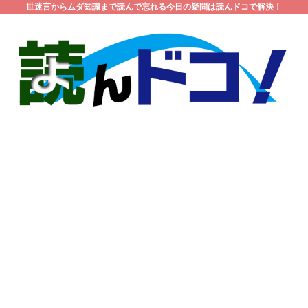
世迷言からムダ知識まで読んで忘れる今日の疑問は読んドコで解決！