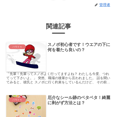
管理者
関連記事
スノボ初心者です！ウエアの下に
ハウトゥ
何を着たら良いの？
「先輩！先輩ってスノボよく行ってますよね？ わたしも今度、つれ
てって下さいよ。」 突然、職場の後輩から言われました。 話を聞い
てみると、彼氏と スノボに行く約束をしているんだけど、 その前に
練習したいんだとか。 私「いいよ。準備は大丈夫なの...
厄介なシール跡のベタベタ！綺麗
ハウトゥ
に剥がず方法とは？