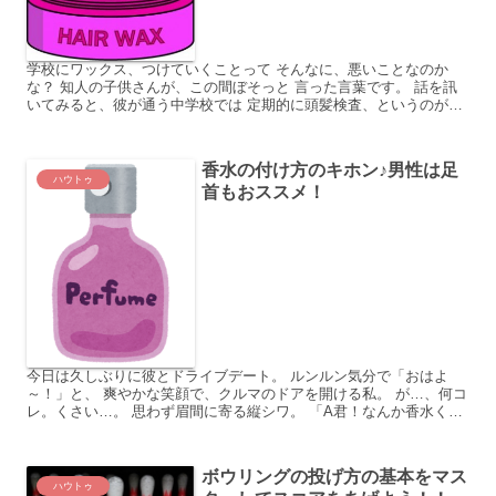
学校にワックス、つけていくことって そんなに、悪いことなのか
な？ 知人の子供さんが、この間ぼそっと 言った言葉です。 話を訊
いてみると、彼が通う中学校では 定期的に頭髪検査、というのがあ
って 髪型や、ワックスに制限を設けているとか。 前髪は...
香水の付け方のキホン♪男性は足
ハウトゥ
首もおススメ！
今日は久しぶりに彼とドライブデート。 ルンルン気分で「おはよ
～！」と、 爽やかな笑顔で、クルマのドアを開ける私。 が…、何コ
レ。くさい…。 思わず眉間に寄る縦シワ。 「A君！なんか香水くさ
いよ？！」 これって香水付けすぎじゃないかい？＼(-...
ボウリングの投げ方の基本をマス
ハウトゥ