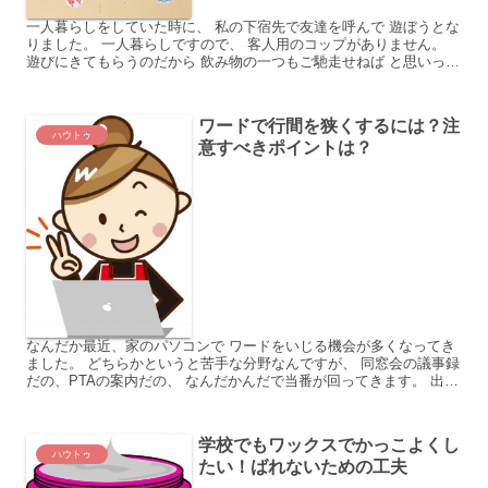
一人暮らしをしていた時に、 私の下宿先で友達を呼んで 遊ぼうとな
りました。 一人暮らしですので、 客人用のコップがありません。
遊びにきてもらうのだから 飲み物の一つもご馳走せねば と思いった
って、 100円均一のお店へ駆け込みました。 紙...
ワードで行間を狭くするには？注
ハウトゥ
意すべきポイントは？
なんだか最近、家のパソコンで ワードをいじる機会が多くなってき
ました。 どちらかというと苦手な分野なんですが、 同窓会の議事録
だの、PTAの案内だの、 なんだかんだで当番が回ってきます。 出来
て当たり前の風潮に、いまさら 「できません」と逃...
学校でもワックスでかっこよくし
ハウトゥ
たい！ばれないための工夫